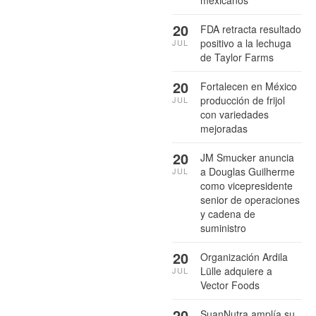
mexicanos
20
FDA retracta resultado
positivo a la lechuga
JUL
de Taylor Farms
20
Fortalecen en México
producción de frijol
JUL
con variedades
mejoradas
20
JM Smucker anuncia
a Douglas Guilherme
JUL
como vicepresidente
senior de operaciones
y cadena de
suministro
20
Organización Ardila
Lülle adquiere a
JUL
Vector Foods
20
SuanNutra amplía su