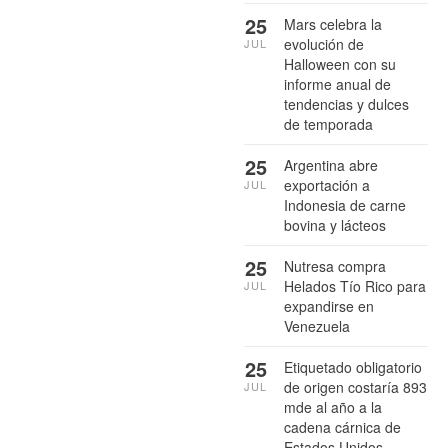
25
Mars celebra la
evolución de
JUL
Halloween con su
informe anual de
tendencias y dulces
de temporada
25
Argentina abre
exportación a
JUL
Indonesia de carne
bovina y lácteos
25
Nutresa compra
Helados Tío Rico para
JUL
expandirse en
Venezuela
25
Etiquetado obligatorio
de origen costaría 893
JUL
mde al año a la
cadena cárnica de
Estados Unidos