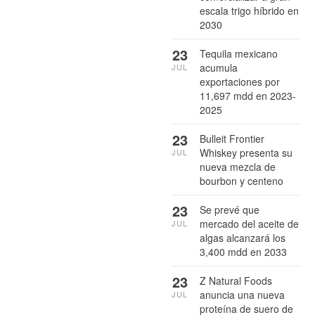
escala trigo híbrido en
2030
23
Tequila mexicano
acumula
JUL
exportaciones por
11,697 mdd en 2023-
2025
23
Bulleit Frontier
Whiskey presenta su
JUL
nueva mezcla de
bourbon y centeno
23
Se prevé que
mercado del aceite de
JUL
algas alcanzará los
3,400 mdd en 2033
23
Z Natural Foods
anuncia una nueva
JUL
proteína de suero de