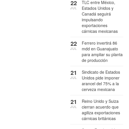
22
TLC entre México,
Estados Unidos y
JUL
Canadá seguirá
impulsando
exportaciones
cárnicas mexicanas
22
Ferrero invertirá 86
mdd en Guanajuato
JUL
para ampliar su planta
de producción
21
Sindicato de Estados
Unidos pide imponer
JUL
arancel del 75% a la
cerveza mexicana
21
Reino Unido y Suiza
cierran acuerdo que
JUL
agiliza exportaciones
cárnicas británicas