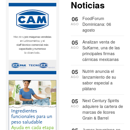
Noticias
06
FoodForum
Dominicana: 06
AGO
agosto
05
Analizan venta de
SuKarne, una de las
AGO
principales firmas
cárnicas mexicanas
05
Nutri® anuncia el
lanzamiento de su
AGO
sabor especial a
plátano
05
Next Century Spirits
adquiere la cartera de
AGO
marcas de licores
Grain & Barrel
Jumex incursiona en