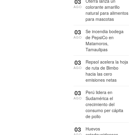
03
Oterra lanza un
colorante amarillo
AGO
natural para alimentos
para mascotas
03
Se incendia bodega
de PepsiCo en
AGO
Matamoros,
Tamaulipas
03
Repsol acelera la hoja
de ruta de Bimbo
AGO
hacia las cero
emisiones netas
03
Perú lidera en
Sudamérica el
AGO
crecimiento del
consumo per cápita
de pollo
03
Huevos
estadounidenses
AGO