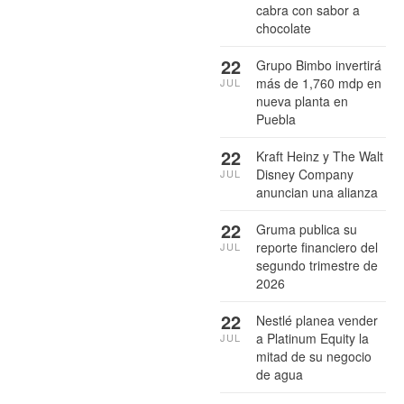
cabra con sabor a
chocolate
22
Grupo Bimbo invertirá
más de 1,760 mdp en
JUL
nueva planta en
Puebla
22
Kraft Heinz y The Walt
Disney Company
JUL
anuncian una alianza
22
Gruma publica su
reporte financiero del
JUL
segundo trimestre de
2026
22
Nestlé planea vender
a Platinum Equity la
JUL
mitad de su negocio
de agua