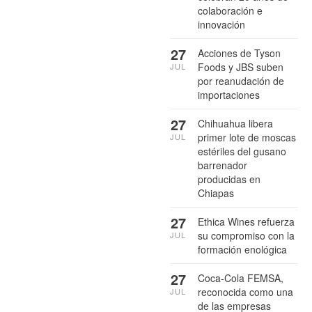
colaboración e
innovación
27
Acciones de Tyson
Foods y JBS suben
JUL
por reanudación de
importaciones
27
Chihuahua libera
primer lote de moscas
JUL
estériles del gusano
barrenador
producidas en
Chiapas
27
Ethica Wines refuerza
su compromiso con la
JUL
formación enológica
27
Coca-Cola FEMSA,
reconocida como una
JUL
de las empresas