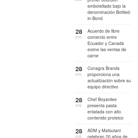
embotellado bajo la
denominación Bottled-
in-Bond
28
Acuerdo de libre
comercio entre
JUL
Ecuador y Canadá
exime las ventas de
carne
28
Conagra Brands
proporciona una
JUL
actualización sobre su
equipo directivo
28
Chef Boyardee
presenta pasta
JUL
enlatada con alto
contenido proteico
28
ADM y Matsutani
celebran 20 años de
JUL