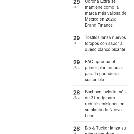
29
Corona Extra se
mantiene como la
JUL
marca más valiosa de
México en 2026:
Brand Finance
29
Tostitos lanza nuevos
totopos con sabor a
JUL
queso blanco picante
29
FAO aprueba el
primer plan mundial
JUL
para la ganadería
sostenible
28
Bachoco invierte más
de 31 mdp para
JUL
reducir emisiones en
su planta de Nuevo
León
28
Bib & Tucker lanza su
primer bourbon
JUL