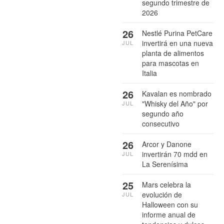
segundo trimestre de
2026
26
Nestlé Purina PetCare
invertirá en una nueva
JUL
planta de alimentos
para mascotas en
Italia
26
Kavalan es nombrado
"Whisky del Año" por
JUL
segundo año
consecutivo
26
Arcor y Danone
invertirán 70 mdd en
JUL
La Serenísima
25
Mars celebra la
evolución de
JUL
Halloween con su
informe anual de