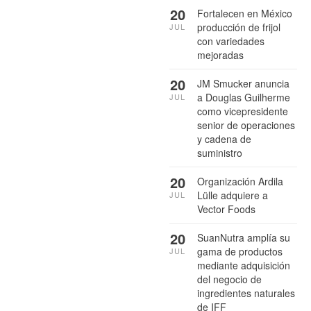
20
Fortalecen en México
producción de frijol
JUL
con variedades
mejoradas
20
JM Smucker anuncia
a Douglas Guilherme
JUL
como vicepresidente
senior de operaciones
y cadena de
suministro
20
Organización Ardila
Lülle adquiere a
JUL
Vector Foods
20
SuanNutra amplía su
gama de productos
JUL
mediante adquisición
del negocio de
ingredientes naturales
de IFF