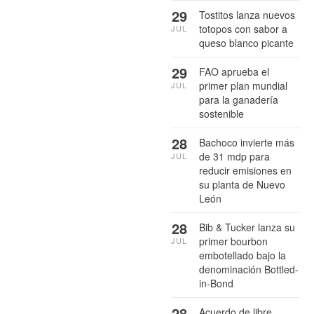
29
Tostitos lanza nuevos
totopos con sabor a
JUL
queso blanco picante
29
FAO aprueba el
primer plan mundial
JUL
para la ganadería
sostenible
28
Bachoco invierte más
de 31 mdp para
JUL
reducir emisiones en
su planta de Nuevo
León
28
Bib & Tucker lanza su
primer bourbon
JUL
embotellado bajo la
denominación Bottled-
in-Bond
28
Acuerdo de libre