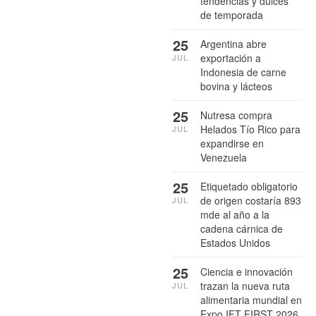
tendencias y dulces
de temporada
25
Argentina abre
exportación a
JUL
Indonesia de carne
bovina y lácteos
25
Nutresa compra
Helados Tío Rico para
JUL
expandirse en
Venezuela
25
Etiquetado obligatorio
de origen costaría 893
JUL
mde al año a la
cadena cárnica de
Estados Unidos
25
Ciencia e innovación
trazan la nueva ruta
JUL
alimentaria mundial en
Expo IFT FIRST 2026