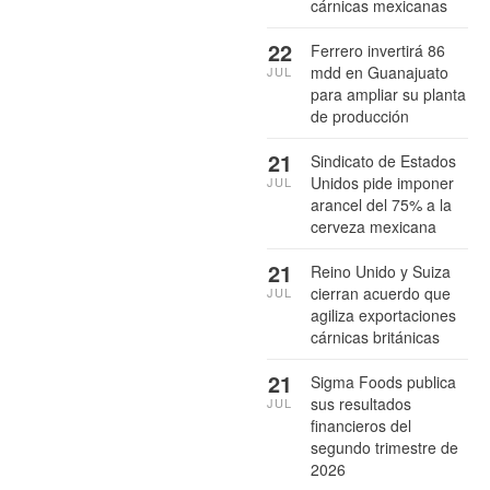
cárnicas mexicanas
22
Ferrero invertirá 86
mdd en Guanajuato
JUL
para ampliar su planta
de producción
21
Sindicato de Estados
Unidos pide imponer
JUL
arancel del 75% a la
cerveza mexicana
21
Reino Unido y Suiza
cierran acuerdo que
JUL
agiliza exportaciones
cárnicas británicas
21
Sigma Foods publica
sus resultados
JUL
financieros del
segundo trimestre de
2026