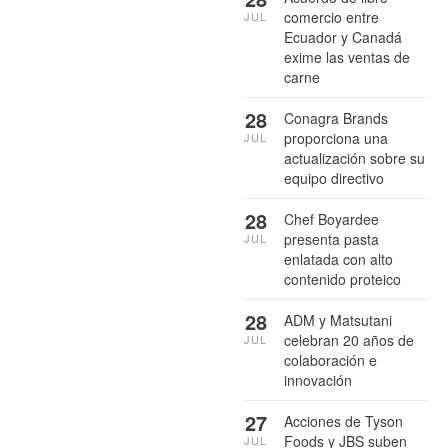
comercio entre
JUL
Ecuador y Canadá
exime las ventas de
carne
28
Conagra Brands
proporciona una
JUL
actualización sobre su
equipo directivo
28
Chef Boyardee
presenta pasta
JUL
enlatada con alto
contenido proteico
28
ADM y Matsutani
celebran 20 años de
JUL
colaboración e
innovación
27
Acciones de Tyson
Foods y JBS suben
JUL