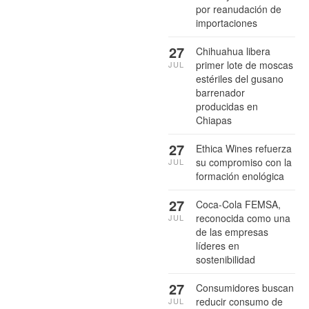
por reanudación de
importaciones
27
Chihuahua libera
primer lote de moscas
JUL
estériles del gusano
barrenador
producidas en
Chiapas
27
Ethica Wines refuerza
su compromiso con la
JUL
formación enológica
27
Coca-Cola FEMSA,
reconocida como una
JUL
de las empresas
líderes en
sostenibilidad
27
Consumidores buscan
reducir consumo de
JUL