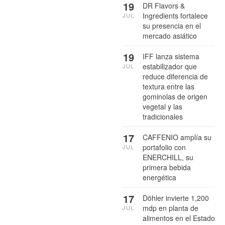
19
DR Flavors &
Ingredients fortalece
JUL
su presencia en el
mercado asiático
19
IFF lanza sistema
estabilizador que
JUL
reduce diferencia de
textura entre las
gominolas de origen
vegetal y las
tradicionales
17
CAFFENIO amplía su
portafolio con
JUL
ENERCHILL, su
primera bebida
energética
17
Döhler invierte 1,200
mdp en planta de
JUL
alimentos en el Estado