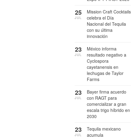
25
Mission Craft Cocktails
celebra el Día
JUL
Nacional del Tequila
con su última
innovación
23
México informa
resultado negativo a
JUL
Cyclospora
cayetanensis en
lechugas de Taylor
Farms
23
Bayer firma acuerdo
con RAGT para
JUL
comercializar a gran
escala trigo híbrido en
2030
23
Tequila mexicano
acumula
JUL