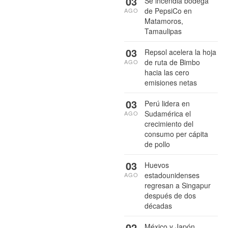
03
Se incendia bodega
de PepsiCo en
AGO
Matamoros,
Tamaulipas
03
Repsol acelera la hoja
de ruta de Bimbo
AGO
hacia las cero
emisiones netas
03
Perú lidera en
Sudamérica el
AGO
crecimiento del
consumo per cápita
de pollo
03
Huevos
estadounidenses
AGO
regresan a Singapur
después de dos
décadas
02
México y Japón