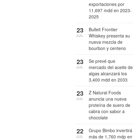
exportaciones por
11,697 mdd en 2023-
2025
23
Bulleit Frontier
Whiskey presenta su
JUL
nueva mezcla de
bourbon y centeno
23
Se prevé que
mercado del aceite de
JUL
algas alcanzará los
3,400 mdd en 2033
23
Z Natural Foods
anuncia una nueva
JUL
proteína de suero de
cabra con sabor a
chocolate
22
Grupo Bimbo invertirá
más de 1,760 mdp en
JUL