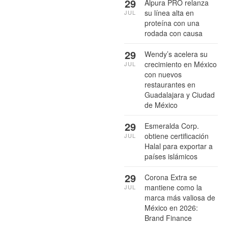
29
Alpura PRO relanza
su línea alta en
JUL
proteína con una
rodada con causa
29
Wendy’s acelera su
crecimiento en México
JUL
con nuevos
restaurantes en
Guadalajara y Ciudad
de México
29
Esmeralda Corp.
obtiene certificación
JUL
Halal para exportar a
países islámicos
29
Corona Extra se
mantiene como la
JUL
marca más valiosa de
México en 2026:
Brand Finance