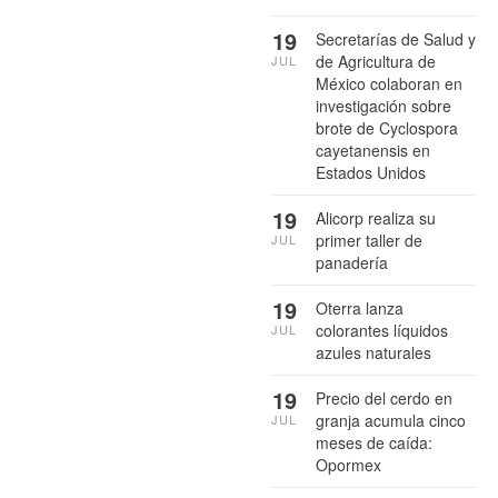
19
Secretarías de Salud y
de Agricultura de
JUL
México colaboran en
investigación sobre
brote de Cyclospora
cayetanensis en
Estados Unidos
19
Alicorp realiza su
primer taller de
JUL
panadería
19
Oterra lanza
colorantes líquidos
JUL
azules naturales
19
Precio del cerdo en
granja acumula cinco
JUL
meses de caída:
Opormex