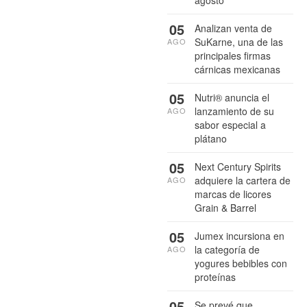
05
Analizan venta de
SuKarne, una de las
AGO
principales firmas
cárnicas mexicanas
05
Nutri® anuncia el
lanzamiento de su
AGO
sabor especial a
plátano
05
Next Century Spirits
adquiere la cartera de
AGO
marcas de licores
Grain & Barrel
05
Jumex incursiona en
la categoría de
AGO
yogures bebibles con
proteínas
05
Se prevé que