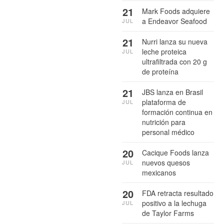
21
Mark Foods adquiere
a Endeavor Seafood
JUL
21
Nurri lanza su nueva
leche proteica
JUL
ultrafiltrada con 20 g
de proteína
21
JBS lanza en Brasil
plataforma de
JUL
formación continua en
nutrición para
personal médico
20
Cacique Foods lanza
nuevos quesos
JUL
mexicanos
20
FDA retracta resultado
positivo a la lechuga
JUL
de Taylor Farms