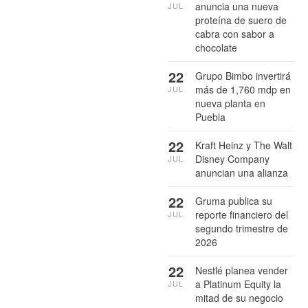
anuncia una nueva
JUL
proteína de suero de
cabra con sabor a
chocolate
22
Grupo Bimbo invertirá
más de 1,760 mdp en
JUL
nueva planta en
Puebla
22
Kraft Heinz y The Walt
Disney Company
JUL
anuncian una alianza
22
Gruma publica su
reporte financiero del
JUL
segundo trimestre de
2026
22
Nestlé planea vender
a Platinum Equity la
JUL
mitad de su negocio