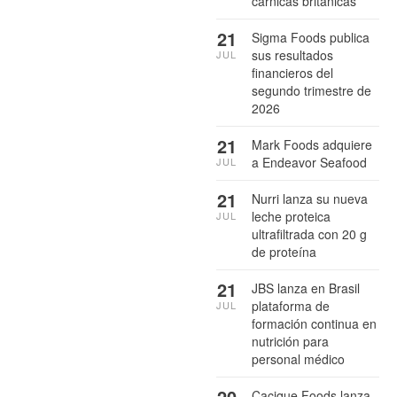
cárnicas británicas
21
Sigma Foods publica
sus resultados
JUL
financieros del
segundo trimestre de
2026
21
Mark Foods adquiere
a Endeavor Seafood
JUL
21
Nurri lanza su nueva
leche proteica
JUL
ultrafiltrada con 20 g
de proteína
21
JBS lanza en Brasil
plataforma de
JUL
formación continua en
nutrición para
personal médico
20
Cacique Foods lanza