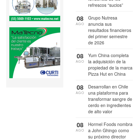
refrescos “sucios”
08
Grupo Nutresa
anuncia sus
AGO
resultados financieros
del primer semestre
de 2026
08
Yum China completa
la adquisición de la
AGO
propiedad de la marca
Pizza Hut en China
08
Desarrollan en Chile
una plataforma para
AGO
transformar sangre de
cerdo en ingredientes
de alto valor
08
Hormel Foods nombra
a John Ghingo como
AGO
su próximo director