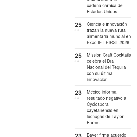
cadena cárnica de
Estados Unidos
25
Ciencia e innovación
trazan la nueva ruta
JUL
alimentaria mundial en
Expo IFT FIRST 2026
25
Mission Craft Cocktails
celebra el Día
JUL
Nacional del Tequila
con su última
innovación
23
México informa
resultado negativo a
JUL
Cyclospora
cayetanensis en
lechugas de Taylor
Farms
23
Bayer firma acuerdo