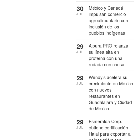
30
México y Canadá
impulsan comercio
JUL
agroalimentario con
inclusión de los
pueblos indígenas
29
Alpura PRO relanza
su línea alta en
JUL
proteína con una
rodada con causa
29
Wendy’s acelera su
crecimiento en México
JUL
con nuevos
restaurantes en
Guadalajara y Ciudad
de México
29
Esmeralda Corp.
obtiene certificación
JUL
Halal para exportar a
países islámicos