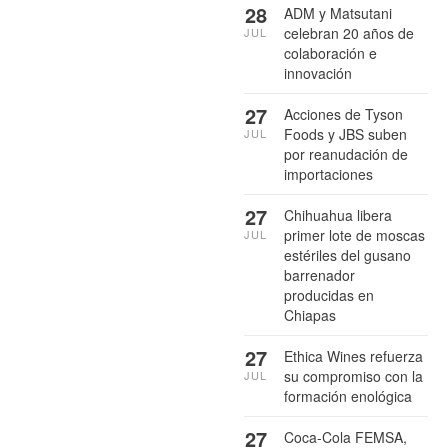
28
ADM y Matsutani
celebran 20 años de
JUL
colaboración e
innovación
27
Acciones de Tyson
Foods y JBS suben
JUL
por reanudación de
importaciones
27
Chihuahua libera
primer lote de moscas
JUL
estériles del gusano
barrenador
producidas en
Chiapas
27
Ethica Wines refuerza
su compromiso con la
JUL
formación enológica
27
Coca-Cola FEMSA,