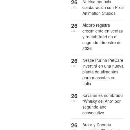
26
Nutrisa anuncia
colaboración con Pixar
JUL
Animation Studios
26
Alicorp registra
crecimiento en ventas
JUL
y rentabilidad en el
segundo trimestre de
2026
26
Nestlé Purina PetCare
invertirá en una nueva
JUL
planta de alimentos
para mascotas en
Italia
26
Kavalan es nombrado
"Whisky del Año" por
JUL
segundo año
consecutivo
26
Arcor y Danone
JUL