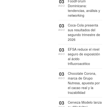
03
FoodForum
Dominicana:
AGO
tendencias, análisis y
networking
03
Coca-Cola presenta
sus resultados del
AGO
segundo trimestre de
2026
03
EFSA reduce el nivel
seguro de exposición
AGO
al ácido
trifluoroacético
03
Chocolate Corona,
marca de Grupo
AGO
Nutresa, apuesta por
el cacao real y la
trazabilidad
03
Cerveza Modelo lanza
su “Modelito”
AGO