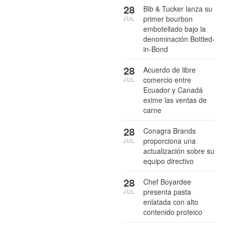
28
Bib & Tucker lanza su
primer bourbon
JUL
embotellado bajo la
denominación Bottled-
in-Bond
28
Acuerdo de libre
comercio entre
JUL
Ecuador y Canadá
exime las ventas de
carne
28
Conagra Brands
proporciona una
JUL
actualización sobre su
equipo directivo
28
Chef Boyardee
presenta pasta
JUL
enlatada con alto
contenido proteico