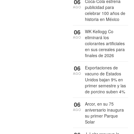
06
Coca-Cola estrena
publicidad para
AGO
celebrar 100 años de
historia en México
06
WK Kellogg Co
eliminará los
AGO
colorantes artificiales
en sus cereales para
finales de 2026
06
Exportaciones de
vacuno de Estados
AGO
Unidos bajan 9% en
primer semestre y las
de porcino suben 4%
06
Arcor, en su 75
aniversario inaugura
AGO
su primer Parque
Solar
J. Lohr renueva la