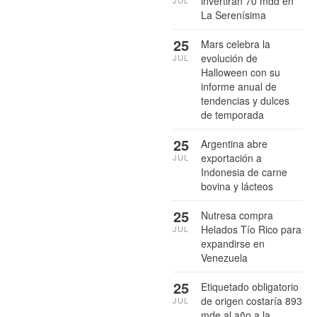
invertirán 70 mdd en
La Serenísima
25
Mars celebra la
evolución de
JUL
Halloween con su
informe anual de
tendencias y dulces
de temporada
25
Argentina abre
exportación a
JUL
Indonesia de carne
bovina y lácteos
25
Nutresa compra
Helados Tío Rico para
JUL
expandirse en
Venezuela
25
Etiquetado obligatorio
de origen costaría 893
JUL
mde al año a la