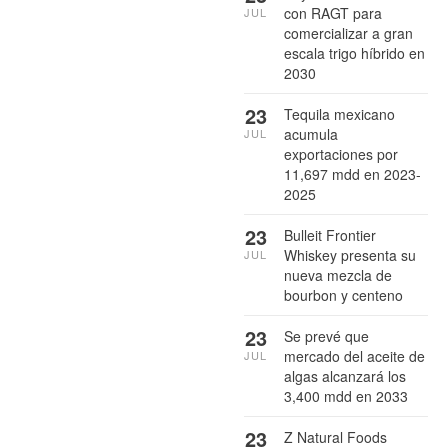
con RAGT para
JUL
comercializar a gran
escala trigo híbrido en
2030
23
Tequila mexicano
acumula
JUL
exportaciones por
11,697 mdd en 2023-
2025
23
Bulleit Frontier
Whiskey presenta su
JUL
nueva mezcla de
bourbon y centeno
23
Se prevé que
mercado del aceite de
JUL
algas alcanzará los
3,400 mdd en 2033
23
Z Natural Foods