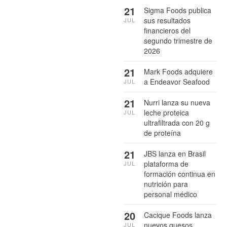
21
Sigma Foods publica
sus resultados
JUL
financieros del
segundo trimestre de
2026
21
Mark Foods adquiere
a Endeavor Seafood
JUL
21
Nurri lanza su nueva
leche proteica
JUL
ultrafiltrada con 20 g
de proteína
21
JBS lanza en Brasil
plataforma de
JUL
formación continua en
nutrición para
personal médico
20
Cacique Foods lanza
nuevos quesos
JUL