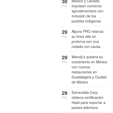
30
México y Canadá
impulsan comercio
JUL
agroalimentario con
inclusión de los
pueblos indígenas
29
Alpura PRO relanza
su línea alta en
JUL
proteína con una
rodada con causa
29
Wendy’s acelera su
crecimiento en México
JUL
con nuevos
restaurantes en
Guadalajara y Ciudad
de México
29
Esmeralda Corp.
obtiene certificación
JUL
Halal para exportar a
países islámicos