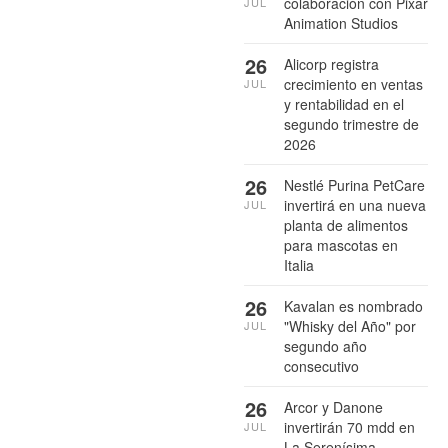
colaboración con Pixar
JUL
Animation Studios
26
Alicorp registra
crecimiento en ventas
JUL
y rentabilidad en el
segundo trimestre de
2026
26
Nestlé Purina PetCare
invertirá en una nueva
JUL
planta de alimentos
para mascotas en
Italia
26
Kavalan es nombrado
"Whisky del Año" por
JUL
segundo año
consecutivo
26
Arcor y Danone
invertirán 70 mdd en
JUL
La Serenísima