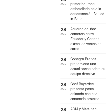
primer bourbon
JUL
embotellado bajo la
denominación Bottled-
in-Bond
28
Acuerdo de libre
comercio entre
JUL
Ecuador y Canadá
exime las ventas de
carne
28
Conagra Brands
proporciona una
JUL
actualización sobre su
equipo directivo
28
Chef Boyardee
presenta pasta
JUL
enlatada con alto
contenido proteico
28
ADM y Matsutani