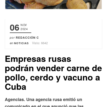
06
NOV
2024
por
REDACCIÓN C
en
Visto: 6642
NOTICIAS
Empresas rusas
podrán vender carne de
pollo, cerdo y vacuno a
Cuba
Agencias. Una agencia rusa emitió un
comunicado en el que anunció que las