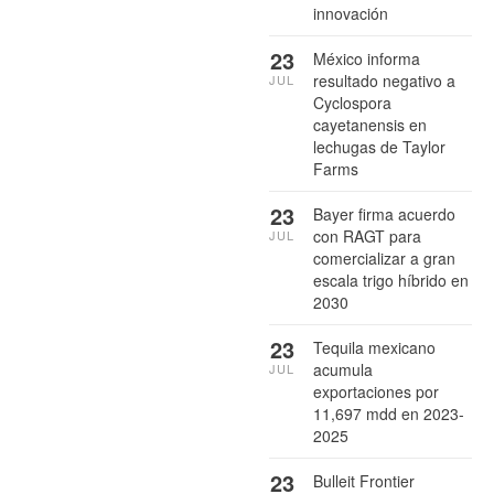
innovación
23
México informa
resultado negativo a
JUL
Cyclospora
cayetanensis en
lechugas de Taylor
Farms
23
Bayer firma acuerdo
con RAGT para
JUL
comercializar a gran
escala trigo híbrido en
2030
23
Tequila mexicano
acumula
JUL
exportaciones por
11,697 mdd en 2023-
2025
23
Bulleit Frontier