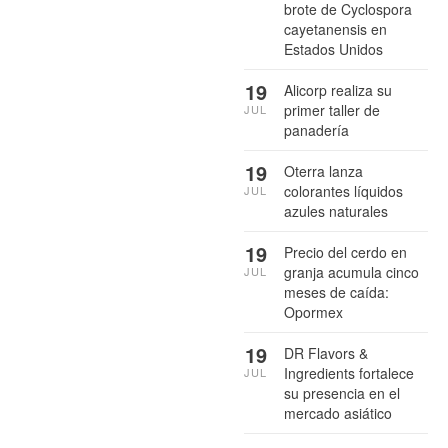
brote de Cyclospora
cayetanensis en
Estados Unidos
19
Alicorp realiza su
primer taller de
JUL
panadería
19
Oterra lanza
colorantes líquidos
JUL
azules naturales
19
Precio del cerdo en
granja acumula cinco
JUL
meses de caída:
Opormex
19
DR Flavors &
Ingredients fortalece
JUL
su presencia en el
mercado asiático