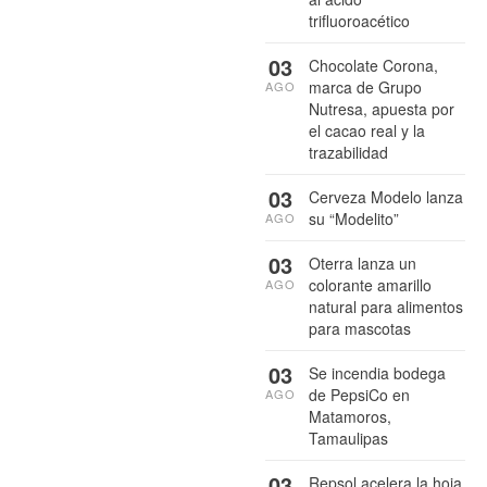
trifluoroacético
03
Chocolate Corona,
marca de Grupo
AGO
Nutresa, apuesta por
el cacao real y la
trazabilidad
03
Cerveza Modelo lanza
su “Modelito”
AGO
03
Oterra lanza un
colorante amarillo
AGO
natural para alimentos
para mascotas
03
Se incendia bodega
de PepsiCo en
AGO
Matamoros,
Tamaulipas
03
Repsol acelera la hoja