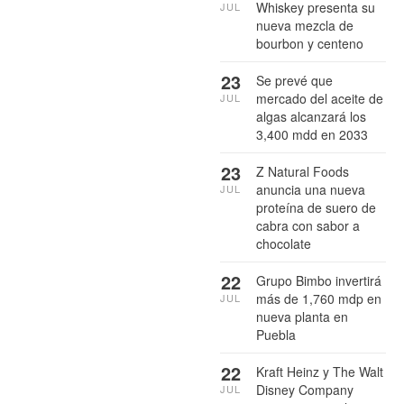
Whiskey presenta su
JUL
nueva mezcla de
bourbon y centeno
23
Se prevé que
mercado del aceite de
JUL
algas alcanzará los
3,400 mdd en 2033
23
Z Natural Foods
anuncia una nueva
JUL
proteína de suero de
cabra con sabor a
chocolate
22
Grupo Bimbo invertirá
más de 1,760 mdp en
JUL
nueva planta en
Puebla
22
Kraft Heinz y The Walt
Disney Company
JUL