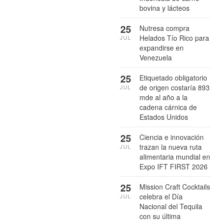
bovina y lácteos
25
Nutresa compra
Helados Tío Rico para
JUL
expandirse en
Venezuela
25
Etiquetado obligatorio
de origen costaría 893
JUL
mde al año a la
cadena cárnica de
Estados Unidos
25
Ciencia e innovación
trazan la nueva ruta
JUL
alimentaria mundial en
Expo IFT FIRST 2026
25
Mission Craft Cocktails
celebra el Día
JUL
Nacional del Tequila
con su última