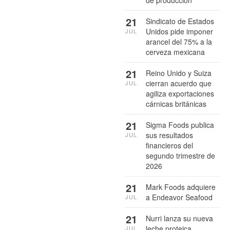
de producción
21
Sindicato de Estados
Unidos pide imponer
JUL
arancel del 75% a la
cerveza mexicana
21
Reino Unido y Suiza
cierran acuerdo que
JUL
agiliza exportaciones
cárnicas británicas
21
Sigma Foods publica
sus resultados
JUL
financieros del
segundo trimestre de
2026
21
Mark Foods adquiere
a Endeavor Seafood
JUL
21
Nurri lanza su nueva
leche proteica
JUL