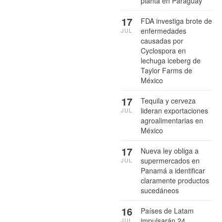
planta en Paraguay
17
FDA investiga brote de
enfermedades
JUL
causadas por
Cyclospora en
lechuga iceberg de
Taylor Farms de
México
17
Tequila y cerveza
lideran exportaciones
JUL
agroalimentarias en
México
17
Nueva ley obliga a
supermercados en
JUL
Panamá a identificar
claramente productos
sucedáneos
16
Países de Latam
impulsarán 24
JUL