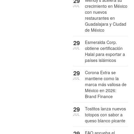
29
Wendy’s acelera su
crecimiento en México
JUL
con nuevos
restaurantes en
Guadalajara y Ciudad
de México
29
Esmeralda Corp.
obtiene certificación
JUL
Halal para exportar a
países islámicos
29
Corona Extra se
mantiene como la
JUL
marca más valiosa de
México en 2026:
Brand Finance
29
Tostitos lanza nuevos
totopos con sabor a
JUL
queso blanco picante
29
FAO aprueba el