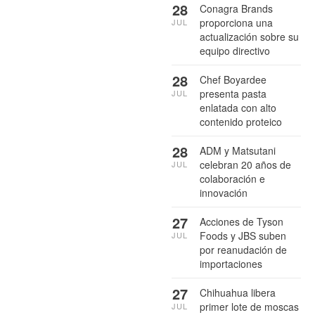
28
Conagra Brands
proporciona una
JUL
actualización sobre su
equipo directivo
28
Chef Boyardee
presenta pasta
JUL
enlatada con alto
contenido proteico
28
ADM y Matsutani
celebran 20 años de
JUL
colaboración e
innovación
27
Acciones de Tyson
Foods y JBS suben
JUL
por reanudación de
importaciones
27
Chihuahua libera
primer lote de moscas
JUL