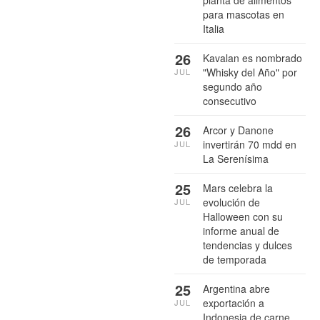
planta de alimentos
para mascotas en
Italia
26
Kavalan es nombrado
"Whisky del Año" por
JUL
segundo año
consecutivo
26
Arcor y Danone
invertirán 70 mdd en
JUL
La Serenísima
25
Mars celebra la
evolución de
JUL
Halloween con su
informe anual de
tendencias y dulces
de temporada
25
Argentina abre
exportación a
JUL
Indonesia de carne