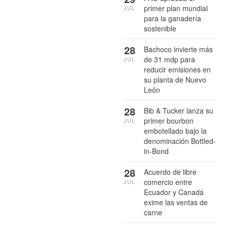
primer plan mundial
JUL
para la ganadería
sostenible
28
Bachoco invierte más
de 31 mdp para
JUL
reducir emisiones en
su planta de Nuevo
León
28
Bib & Tucker lanza su
primer bourbon
JUL
embotellado bajo la
denominación Bottled-
in-Bond
28
Acuerdo de libre
comercio entre
JUL
Ecuador y Canadá
exime las ventas de
carne