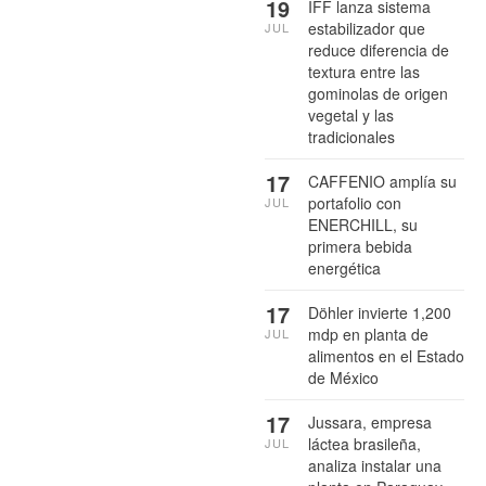
19
IFF lanza sistema
estabilizador que
JUL
reduce diferencia de
textura entre las
gominolas de origen
vegetal y las
tradicionales
17
CAFFENIO amplía su
portafolio con
JUL
ENERCHILL, su
primera bebida
energética
17
Döhler invierte 1,200
mdp en planta de
JUL
alimentos en el Estado
de México
17
Jussara, empresa
láctea brasileña,
JUL
analiza instalar una