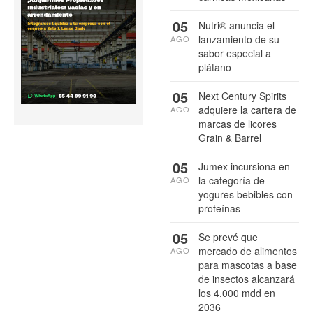
05
Nutri® anuncia el
lanzamiento de su
AGO
sabor especial a
plátano
05
Next Century Spirits
adquiere la cartera de
AGO
marcas de licores
Grain & Barrel
05
Jumex incursiona en
la categoría de
AGO
yogures bebibles con
proteínas
05
Se prevé que
mercado de alimentos
AGO
para mascotas a base
de insectos alcanzará
los 4,000 mdd en
2036