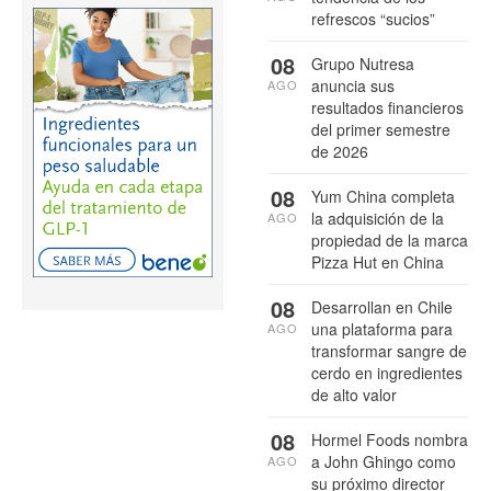
refrescos “sucios”
08
Grupo Nutresa
anuncia sus
AGO
resultados financieros
del primer semestre
de 2026
08
Yum China completa
la adquisición de la
AGO
propiedad de la marca
Pizza Hut en China
08
Desarrollan en Chile
una plataforma para
AGO
transformar sangre de
cerdo en ingredientes
de alto valor
08
Hormel Foods nombra
a John Ghingo como
AGO
su próximo director