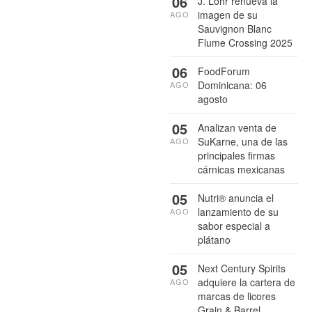
06
J. Lohr renueva la
imagen de su
AGO
Sauvignon Blanc
Flume Crossing 2025
06
FoodForum
Dominicana: 06
AGO
agosto
05
Analizan venta de
SuKarne, una de las
AGO
principales firmas
cárnicas mexicanas
05
Nutri® anuncia el
lanzamiento de su
AGO
sabor especial a
plátano
05
Next Century Spirits
adquiere la cartera de
AGO
marcas de licores
Grain & Barrel