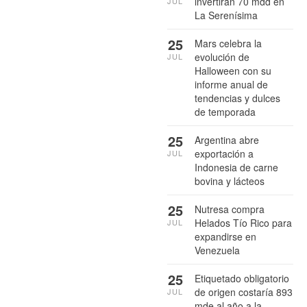
invertirán 70 mdd en
JUL
La Serenísima
25
Mars celebra la
evolución de
JUL
Halloween con su
informe anual de
tendencias y dulces
de temporada
25
Argentina abre
exportación a
JUL
Indonesia de carne
bovina y lácteos
25
Nutresa compra
Helados Tío Rico para
JUL
expandirse en
Venezuela
25
Etiquetado obligatorio
de origen costaría 893
JUL
mde al año a la