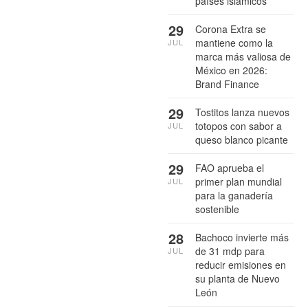
países islámicos
29
Corona Extra se
mantiene como la
JUL
marca más valiosa de
México en 2026:
Brand Finance
29
Tostitos lanza nuevos
totopos con sabor a
JUL
queso blanco picante
29
FAO aprueba el
primer plan mundial
JUL
para la ganadería
sostenible
28
Bachoco invierte más
de 31 mdp para
JUL
reducir emisiones en
su planta de Nuevo
León