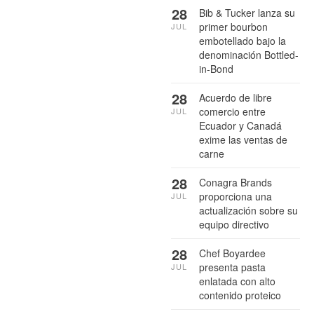
28
Bib & Tucker lanza su
primer bourbon
JUL
embotellado bajo la
denominación Bottled-
in-Bond
28
Acuerdo de libre
comercio entre
JUL
Ecuador y Canadá
exime las ventas de
carne
28
Conagra Brands
proporciona una
JUL
actualización sobre su
equipo directivo
28
Chef Boyardee
presenta pasta
JUL
enlatada con alto
contenido proteico