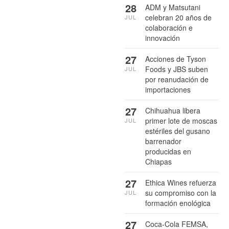
28
ADM y Matsutani
celebran 20 años de
JUL
colaboración e
innovación
27
Acciones de Tyson
Foods y JBS suben
JUL
por reanudación de
importaciones
27
Chihuahua libera
primer lote de moscas
JUL
estériles del gusano
barrenador
producidas en
Chiapas
27
Ethica Wines refuerza
su compromiso con la
JUL
formación enológica
27
Coca-Cola FEMSA,