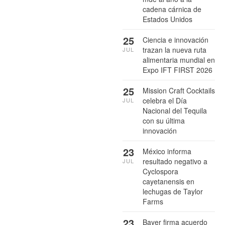
cadena cárnica de
Estados Unidos
25
Ciencia e innovación
trazan la nueva ruta
JUL
alimentaria mundial en
Expo IFT FIRST 2026
25
Mission Craft Cocktails
celebra el Día
JUL
Nacional del Tequila
con su última
innovación
23
México informa
resultado negativo a
JUL
Cyclospora
cayetanensis en
lechugas de Taylor
Farms
23
Bayer firma acuerdo