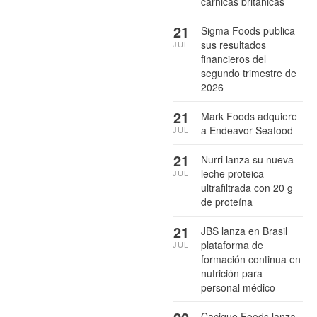
cárnicas británicas
21
Sigma Foods publica
sus resultados
JUL
financieros del
segundo trimestre de
2026
21
Mark Foods adquiere
a Endeavor Seafood
JUL
21
Nurri lanza su nueva
leche proteica
JUL
ultrafiltrada con 20 g
de proteína
21
JBS lanza en Brasil
plataforma de
JUL
formación continua en
nutrición para
personal médico
Cacique Foods lanza