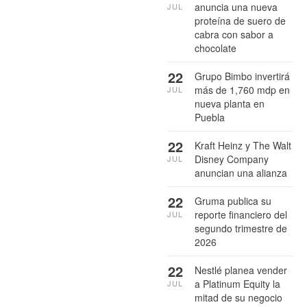
anuncia una nueva
JUL
proteína de suero de
cabra con sabor a
chocolate
22
Grupo Bimbo invertirá
más de 1,760 mdp en
JUL
nueva planta en
Puebla
22
Kraft Heinz y The Walt
Disney Company
JUL
anuncian una alianza
22
Gruma publica su
reporte financiero del
JUL
segundo trimestre de
2026
22
Nestlé planea vender
a Platinum Equity la
JUL
mitad de su negocio