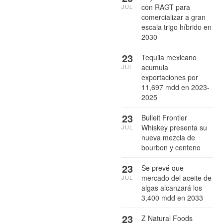
con RAGT para
JUL
comercializar a gran
escala trigo híbrido en
2030
23
Tequila mexicano
acumula
JUL
exportaciones por
11,697 mdd en 2023-
2025
23
Bulleit Frontier
Whiskey presenta su
JUL
nueva mezcla de
bourbon y centeno
23
Se prevé que
mercado del aceite de
JUL
algas alcanzará los
3,400 mdd en 2033
23
Z Natural Foods