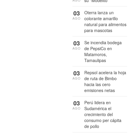
su “Modelito”
AGO
03
Oterra lanza un
colorante amarillo
AGO
natural para alimentos
para mascotas
03
Se incendia bodega
de PepsiCo en
AGO
Matamoros,
Tamaulipas
03
Repsol acelera la hoja
de ruta de Bimbo
AGO
hacia las cero
emisiones netas
03
Perú lidera en
Sudamérica el
AGO
crecimiento del
consumo per cápita
de pollo