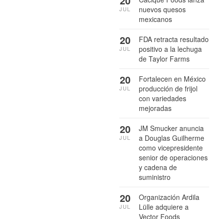
20
nuevos quesos
JUL
mexicanos
20
FDA retracta resultado
positivo a la lechuga
JUL
de Taylor Farms
20
Fortalecen en México
producción de frijol
JUL
con variedades
mejoradas
20
JM Smucker anuncia
a Douglas Guilherme
JUL
como vicepresidente
senior de operaciones
y cadena de
suministro
20
Organización Ardila
Lülle adquiere a
JUL
Vector Foods