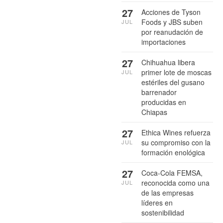
27
Acciones de Tyson
Foods y JBS suben
JUL
por reanudación de
importaciones
27
Chihuahua libera
primer lote de moscas
JUL
estériles del gusano
barrenador
producidas en
Chiapas
27
Ethica Wines refuerza
su compromiso con la
JUL
formación enológica
27
Coca-Cola FEMSA,
reconocida como una
JUL
de las empresas
líderes en
sostenibilidad