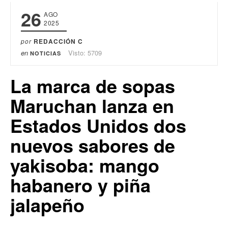
26
AGO
2025
por
REDACCIÓN C
en
Visto: 5709
NOTICIAS
La marca de sopas
Maruchan lanza en
Estados Unidos dos
nuevos sabores de
yakisoba: mango
habanero y piña
jalapeño