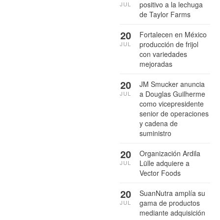
positivo a la lechuga
JUL
de Taylor Farms
20
Fortalecen en México
producción de frijol
JUL
con variedades
mejoradas
20
JM Smucker anuncia
a Douglas Guilherme
JUL
como vicepresidente
senior de operaciones
y cadena de
suministro
20
Organización Ardila
Lülle adquiere a
JUL
Vector Foods
20
SuanNutra amplía su
gama de productos
JUL
mediante adquisición