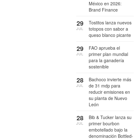
México en 2026:
Brand Finance
29
Tostitos lanza nuevos
totopos con sabor a
JUL
queso blanco picante
29
FAO aprueba el
primer plan mundial
JUL
para la ganadería
sostenible
28
Bachoco invierte más
de 31 mdp para
JUL
reducir emisiones en
su planta de Nuevo
León
28
Bib & Tucker lanza su
primer bourbon
JUL
embotellado bajo la
denominación Bottled-