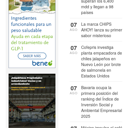
superan los 6,400
mdd y llegan a 98
países
07
La marca CHIPS
AHOY! lanza su primer
AGO
sabor misterioso
07
Cofepris investiga
planta empacadora de
AGO
chiles jalapeños en
Nuevo León por brote
de salmonela en
Estados Unidos
07
Bavaria ocupa la
primera posición del
AGO
ranking del Índice de
Inversión Social y
Ambiental Empresarial
2025
México impulsa el café