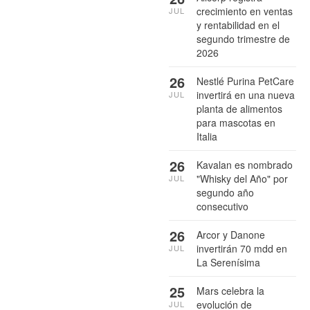
crecimiento en ventas
JUL
y rentabilidad en el
segundo trimestre de
2026
26
Nestlé Purina PetCare
invertirá en una nueva
JUL
planta de alimentos
para mascotas en
Italia
26
Kavalan es nombrado
"Whisky del Año" por
JUL
segundo año
consecutivo
26
Arcor y Danone
invertirán 70 mdd en
JUL
La Serenísima
25
Mars celebra la
evolución de
JUL