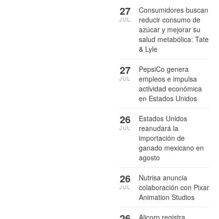
27
Consumidores buscan
reducir consumo de
JUL
azúcar y mejorar su
salud metabólica: Tate
& Lyle
27
PepsiCo genera
empleos e impulsa
JUL
actividad económica
en Estados Unidos
26
Estados Unidos
reanudará la
JUL
importación de
ganado mexicano en
agosto
26
Nutrisa anuncia
colaboración con Pixar
JUL
Animation Studios
26
Alicorp registra