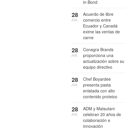
in-Bond
28
Acuerdo de libre
comercio entre
JUL
Ecuador y Canadá
exime las ventas de
carne
28
Conagra Brands
proporciona una
JUL
actualización sobre su
equipo directivo
28
Chef Boyardee
presenta pasta
JUL
enlatada con alto
contenido proteico
28
ADM y Matsutani
celebran 20 años de
JUL
colaboración e
innovación