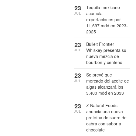
23
Tequila mexicano
acumula
JUL
exportaciones por
11,697 mdd en 2023-
2025
23
Bulleit Frontier
Whiskey presenta su
JUL
nueva mezcla de
bourbon y centeno
23
Se prevé que
mercado del aceite de
JUL
algas alcanzará los
3,400 mdd en 2033
23
Z Natural Foods
anuncia una nueva
JUL
proteína de suero de
cabra con sabor a
chocolate