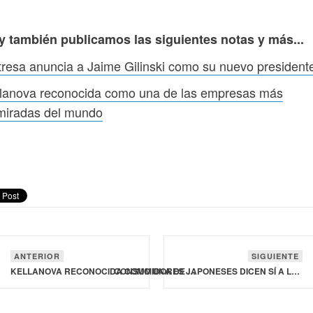
y también publicamos las siguientes notas y más...
resa anuncia a Jaime Gilinski como su nuevo president
llanova reconocida como una de las empresas más
miradas del mundo
ANTERIOR
SIGUIENTE
KELLANOVA RECONOCIDA COMO UNA DE LAS EMPRESAS MÁS ADMIRADAS DEL MUNDO
CONSUMIDORES JAPONESES DICEN SÍ A LA ANGUILA CULTIVADA EN UNA ENCUESTA DE FORSEA