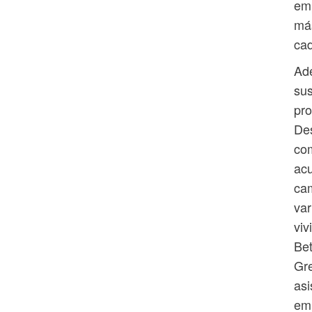
emp
má
ca
Ade
sus
pro
Des
com
acu
cam
var
viv
Bet
Gre
asi
em