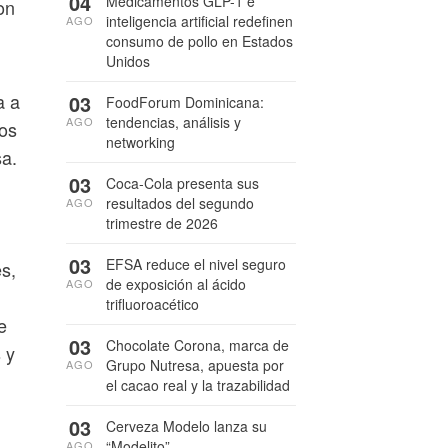
04
Medicamentos GLP-1 e
on
inteligencia artificial redefinen
AGO
consumo de pollo en Estados
Unidos
a a
03
FoodForum Dominicana:
tendencias, análisis y
AGO
los
networking
a.
03
Coca-Cola presenta sus
resultados del segundo
AGO
trimestre de 2026
03
EFSA reduce el nivel seguro
s,
de exposición al ácido
AGO
trifluoroacético
e
03
Chocolate Corona, marca de
 y
Grupo Nutresa, apuesta por
AGO
el cacao real y la trazabilidad
03
Cerveza Modelo lanza su
“Modelito”
AGO