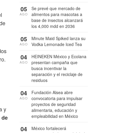
05
Se prevé que mercado de
l
alimentos para mascotas a
AGO
base de insectos alcanzará
nde
los 4,000 mdd en 2036
05
Minute Maid Spiked lanza su
Vodka Lemonade Iced Tea
AGO
dos
04
HEINEKEN México y Ecolana
ro.
presentan campaña que
AGO
busca incentivar la
separación y el reciclaje de
residuos
04
Fundación Alsea abre
convocatoria para impulsar
AGO
proyectos de seguridad
a y
alimentaria, educación y
empleabilidad en México
o de
04
México fortalecerá