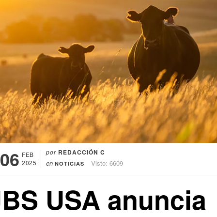
06
por
REDACCIÓN C
FEB
2025
en
Visto: 6609
NOTICIAS
JBS USA anuncia