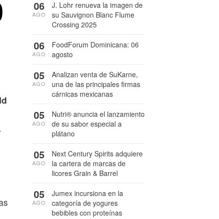
0
06
J. Lohr renueva la imagen de
su Sauvignon Blanc Flume
AGO
Crossing 2025
06
FoodForum Dominicana: 06
agosto
AGO
05
Analizan venta de SuKarne,
una de las principales firmas
AGO
cárnicas mexicanas
dd
05
Nutri® anuncia el lanzamiento
de su sabor especial a
AGO
.
plátano
05
Next Century Spirits adquiere
la cartera de marcas de
AGO
licores Grain & Barrel
05
Jumex incursiona en la
as
categoría de yogures
AGO
bebibles con proteínas