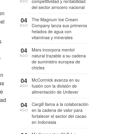
competitividad y rentabilidad
AGO
del sector arrocero nacional
on
04
The Magnum Ice Cream
el
Company lanza sus primeros
AGO
helados de agua con
vitaminas y minerales
s
04
Mars incorpora mentol
natural trazable a su cadena
AGO
e
de suministro europea de
chicles
en
04
McCormick avanza en su
as
fusión con la división de
AGO
de
alimentación de Unilever
dad
04
Cargill llama a la colaboración
en la cadena de valor para
AGO
fortalecer el sector del cacao
en Indonesia