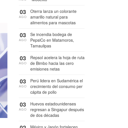
03
Oterra lanza un colorante
amarillo natural para
AGO
alimentos para mascotas
03
Se incendia bodega de
PepsiCo en Matamoros,
AGO
Tamaulipas
03
Repsol acelera la hoja de ruta
de Bimbo hacia las cero
AGO
emisiones netas
03
Perú lidera en Sudamérica el
crecimiento del consumo per
AGO
cápita de pollo
03
Huevos estadounidenses
regresan a Singapur después
AGO
de dos décadas
02
México y Japón fortalecen