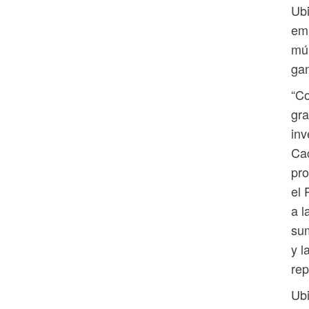
Ubi
emp
múl
ga
“Co
gra
inv
Cac
pro
el 
a l
sum
y l
re
Ubi