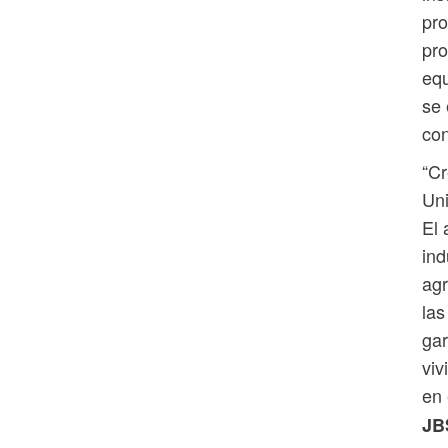
pro
pro
equ
se 
con
“Cr
Uni
El 
ind
agr
las
gar
viv
en 
JB