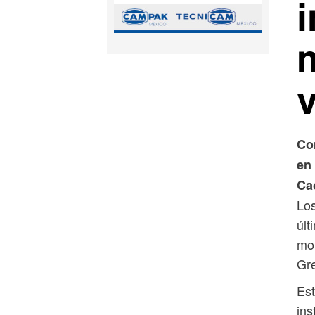
Co
en
Ca
Los
últ
mol
Gre
Est
ins