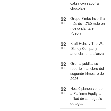
cabra con sabor a
chocolate
22
Grupo Bimbo invertirá
más de 1,760 mdp en
JUL
nueva planta en
Puebla
22
Kraft Heinz y The Walt
Disney Company
JUL
anuncian una alianza
22
Gruma publica su
reporte financiero del
JUL
segundo trimestre de
2026
22
Nestlé planea vender
a Platinum Equity la
JUL
mitad de su negocio
de agua