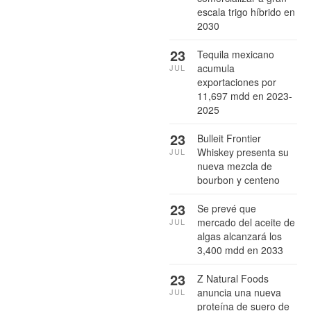
escala trigo híbrido en
2030
23
Tequila mexicano
acumula
JUL
exportaciones por
11,697 mdd en 2023-
2025
23
Bulleit Frontier
Whiskey presenta su
JUL
nueva mezcla de
bourbon y centeno
23
Se prevé que
mercado del aceite de
JUL
algas alcanzará los
3,400 mdd en 2033
23
Z Natural Foods
anuncia una nueva
JUL
proteína de suero de