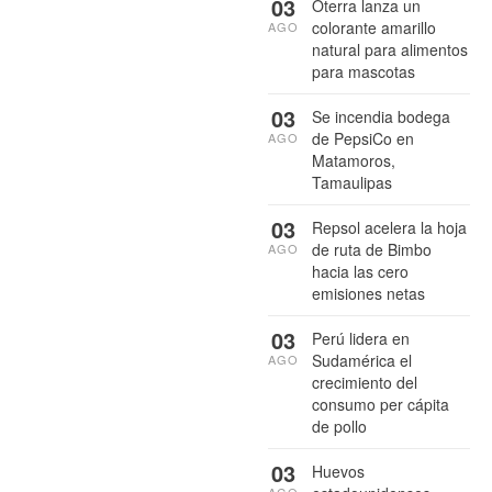
03
Oterra lanza un
colorante amarillo
AGO
natural para alimentos
para mascotas
03
Se incendia bodega
de PepsiCo en
AGO
Matamoros,
Tamaulipas
03
Repsol acelera la hoja
de ruta de Bimbo
AGO
hacia las cero
emisiones netas
03
Perú lidera en
Sudamérica el
AGO
crecimiento del
consumo per cápita
de pollo
03
Huevos