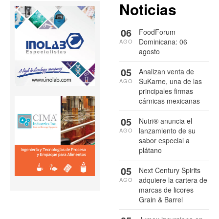
Noticias
06
FoodForum
Dominicana: 06
AGO
agosto
05
Analizan venta de
SuKarne, una de las
AGO
principales firmas
cárnicas mexicanas
05
Nutri® anuncia el
lanzamiento de su
AGO
sabor especial a
plátano
05
Next Century Spirits
adquiere la cartera de
AGO
marcas de licores
Grain & Barrel