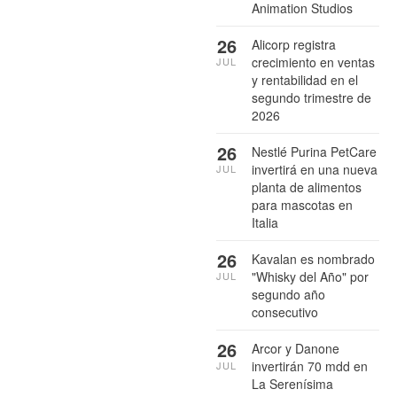
Animation Studios
26
Alicorp registra
crecimiento en ventas
JUL
y rentabilidad en el
segundo trimestre de
2026
26
Nestlé Purina PetCare
invertirá en una nueva
JUL
planta de alimentos
para mascotas en
Italia
26
Kavalan es nombrado
"Whisky del Año" por
JUL
segundo año
consecutivo
26
Arcor y Danone
invertirán 70 mdd en
JUL
La Serenísima