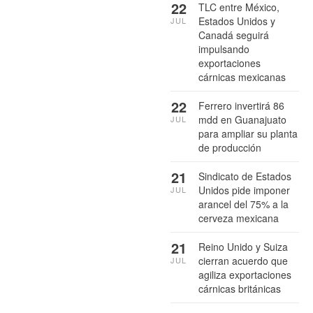
22
TLC entre México,
Estados Unidos y
JUL
Canadá seguirá
impulsando
exportaciones
cárnicas mexicanas
22
Ferrero invertirá 86
mdd en Guanajuato
JUL
para ampliar su planta
de producción
21
Sindicato de Estados
Unidos pide imponer
JUL
arancel del 75% a la
cerveza mexicana
21
Reino Unido y Suiza
cierran acuerdo que
JUL
agiliza exportaciones
cárnicas británicas