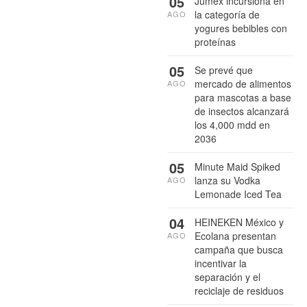
05
Jumex incursiona en
la categoría de
AGO
yogures bebibles con
proteínas
05
Se prevé que
mercado de alimentos
AGO
para mascotas a base
de insectos alcanzará
los 4,000 mdd en
2036
05
Minute Maid Spiked
lanza su Vodka
AGO
Lemonade Iced Tea
04
HEINEKEN México y
Ecolana presentan
AGO
campaña que busca
incentivar la
separación y el
reciclaje de residuos