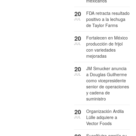
mexicanos
20
FDA retracta resultado
positivo a la lechuga
JUL
de Taylor Farms
20
Fortalecen en México
producción de frijol
JUL
con variedades
mejoradas
20
JM Smucker anuncia
a Douglas Guilherme
JUL
como vicepresidente
senior de operaciones
y cadena de
suministro
20
Organización Ardila
Lülle adquiere a
JUL
Vector Foods
SuanNutra amplía su