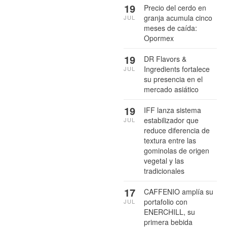
19
Precio del cerdo en
granja acumula cinco
JUL
meses de caída:
Opormex
19
DR Flavors &
Ingredients fortalece
JUL
su presencia en el
mercado asiático
19
IFF lanza sistema
estabilizador que
JUL
reduce diferencia de
textura entre las
gominolas de origen
vegetal y las
tradicionales
17
CAFFENIO amplía su
portafolio con
JUL
ENERCHILL, su
primera bebida