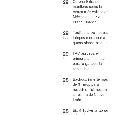
29
Corona Extra se
mantiene como la
JUL
marca más valiosa de
México en 2026:
Brand Finance
29
Tostitos lanza nuevos
totopos con sabor a
JUL
queso blanco picante
29
FAO aprueba el
primer plan mundial
JUL
para la ganadería
sostenible
28
Bachoco invierte más
de 31 mdp para
JUL
reducir emisiones en
su planta de Nuevo
León
28
Bib & Tucker lanza su