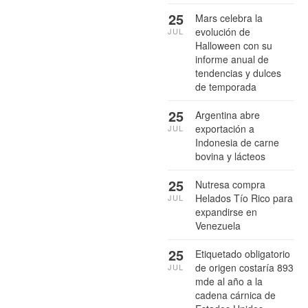
25
Mars celebra la
evolución de
JUL
Halloween con su
informe anual de
tendencias y dulces
de temporada
25
Argentina abre
exportación a
JUL
Indonesia de carne
bovina y lácteos
25
Nutresa compra
Helados Tío Rico para
JUL
expandirse en
Venezuela
25
Etiquetado obligatorio
de origen costaría 893
JUL
mde al año a la
cadena cárnica de