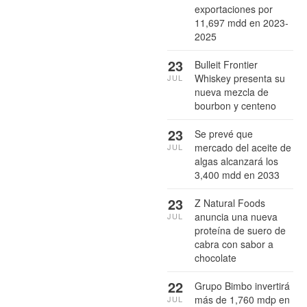
exportaciones por
11,697 mdd en 2023-
2025
23
Bulleit Frontier
Whiskey presenta su
JUL
nueva mezcla de
bourbon y centeno
23
Se prevé que
mercado del aceite de
JUL
algas alcanzará los
3,400 mdd en 2033
23
Z Natural Foods
anuncia una nueva
JUL
proteína de suero de
cabra con sabor a
chocolate
22
Grupo Bimbo invertirá
más de 1,760 mdp en
JUL