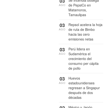
03
Se incendia bodega
de PepsiCo en
AGO
Matamoros,
Tamaulipas
03
Repsol acelera la hoja
de ruta de Bimbo
AGO
hacia las cero
emisiones netas
03
Perú lidera en
Sudamérica el
AGO
crecimiento del
consumo per cápita
de pollo
03
Huevos
estadounidenses
AGO
regresan a Singapur
después de dos
décadas
02
México y Japón