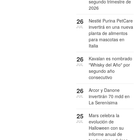
segundo trimestre de
2026
26
Nestlé Purina PetCare
invertirá en una nueva
JUL
planta de alimentos
para mascotas en
Italia
26
Kavalan es nombrado
"Whisky del Año" por
JUL
segundo año
consecutivo
26
Arcor y Danone
invertirán 70 mdd en
JUL
La Serenísima
25
Mars celebra la
evolución de
JUL
Halloween con su
informe anual de