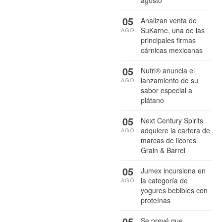
agosto
05
Analizan venta de
SuKarne, una de las
AGO
principales firmas
cárnicas mexicanas
05
Nutri® anuncia el
lanzamiento de su
AGO
sabor especial a
plátano
05
Next Century Spirits
adquiere la cartera de
AGO
marcas de licores
Grain & Barrel
05
Jumex incursiona en
la categoría de
AGO
yogures bebibles con
proteínas
05
Se prevé que