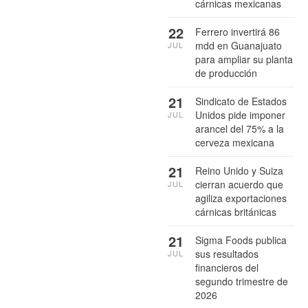
cárnicas mexicanas
22
Ferrero invertirá 86
mdd en Guanajuato
JUL
para ampliar su planta
de producción
21
Sindicato de Estados
Unidos pide imponer
JUL
arancel del 75% a la
cerveza mexicana
21
Reino Unido y Suiza
cierran acuerdo que
JUL
agiliza exportaciones
cárnicas británicas
21
Sigma Foods publica
sus resultados
JUL
financieros del
segundo trimestre de
2026