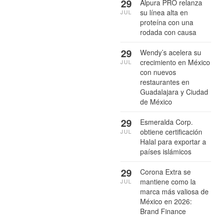
29
Alpura PRO relanza
su línea alta en
JUL
proteína con una
rodada con causa
29
Wendy’s acelera su
crecimiento en México
JUL
con nuevos
restaurantes en
Guadalajara y Ciudad
de México
29
Esmeralda Corp.
obtiene certificación
JUL
Halal para exportar a
países islámicos
29
Corona Extra se
mantiene como la
JUL
marca más valiosa de
México en 2026:
Brand Finance