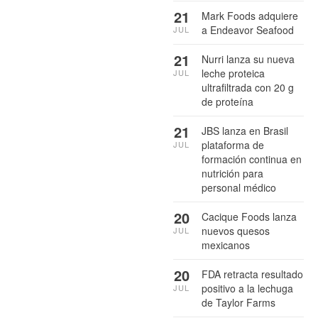
21
Mark Foods adquiere
a Endeavor Seafood
JUL
21
Nurri lanza su nueva
leche proteica
JUL
ultrafiltrada con 20 g
de proteína
21
JBS lanza en Brasil
plataforma de
JUL
formación continua en
nutrición para
personal médico
20
Cacique Foods lanza
nuevos quesos
JUL
mexicanos
20
FDA retracta resultado
positivo a la lechuga
JUL
de Taylor Farms