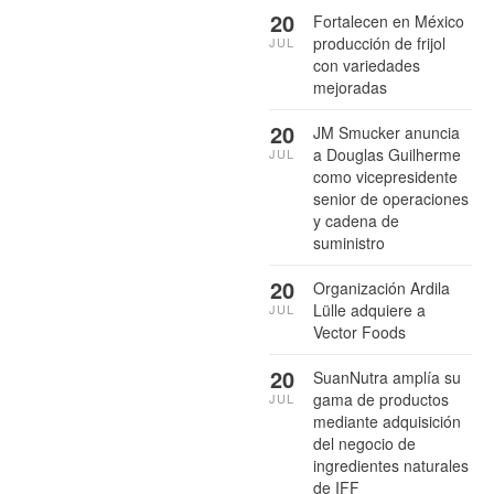
20
Fortalecen en México
producción de frijol
JUL
con variedades
mejoradas
20
JM Smucker anuncia
a Douglas Guilherme
JUL
como vicepresidente
senior de operaciones
y cadena de
suministro
20
Organización Ardila
Lülle adquiere a
JUL
Vector Foods
20
SuanNutra amplía su
gama de productos
JUL
mediante adquisición
del negocio de
ingredientes naturales
de IFF