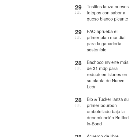
29
Tostitos lanza nuevos
totopos con sabor a
JUL
queso blanco picante
29
FAO aprueba el
primer plan mundial
JUL
para la ganadería
sostenible
28
Bachoco invierte más
de 31 mdp para
JUL
reducir emisiones en
su planta de Nuevo
León
28
Bib & Tucker lanza su
primer bourbon
JUL
embotellado bajo la
denominación Bottled-
in-Bond
28
Acuerdo de libre