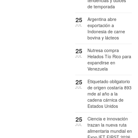
tendencias y dulces
de temporada
25
Argentina abre
exportación a
JUL
Indonesia de carne
bovina y lácteos
25
Nutresa compra
Helados Tío Rico para
JUL
expandirse en
Venezuela
25
Etiquetado obligatorio
de origen costaría 893
JUL
mde al año a la
cadena cárnica de
Estados Unidos
25
Ciencia e innovación
trazan la nueva ruta
JUL
alimentaria mundial en
Expo IFT FIRST 2026