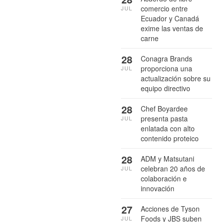
comercio entre
JUL
Ecuador y Canadá
exime las ventas de
carne
28
Conagra Brands
proporciona una
JUL
actualización sobre su
equipo directivo
28
Chef Boyardee
presenta pasta
JUL
enlatada con alto
contenido proteico
28
ADM y Matsutani
celebran 20 años de
JUL
colaboración e
innovación
27
Acciones de Tyson
Foods y JBS suben
JUL