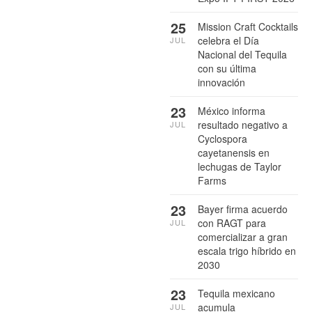
25
Mission Craft Cocktails
celebra el Día
JUL
Nacional del Tequila
con su última
innovación
23
México informa
resultado negativo a
JUL
Cyclospora
cayetanensis en
lechugas de Taylor
Farms
23
Bayer firma acuerdo
con RAGT para
JUL
comercializar a gran
escala trigo híbrido en
2030
23
Tequila mexicano
acumula
JUL