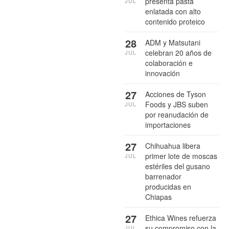
presenta pasta
JUL
enlatada con alto
contenido proteico
28
ADM y Matsutani
celebran 20 años de
JUL
colaboración e
innovación
27
Acciones de Tyson
Foods y JBS suben
JUL
por reanudación de
importaciones
27
Chihuahua libera
primer lote de moscas
JUL
estériles del gusano
barrenador
producidas en
Chiapas
27
Ethica Wines refuerza
su compromiso con la
JUL