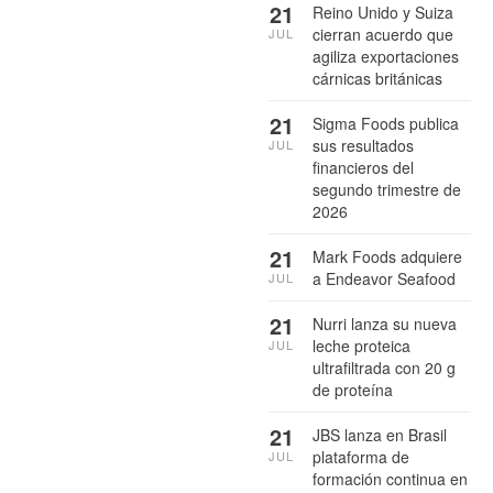
21
Reino Unido y Suiza
cierran acuerdo que
JUL
agiliza exportaciones
cárnicas británicas
21
Sigma Foods publica
sus resultados
JUL
financieros del
segundo trimestre de
2026
21
Mark Foods adquiere
a Endeavor Seafood
JUL
21
Nurri lanza su nueva
leche proteica
JUL
ultrafiltrada con 20 g
de proteína
21
JBS lanza en Brasil
plataforma de
JUL
formación continua en