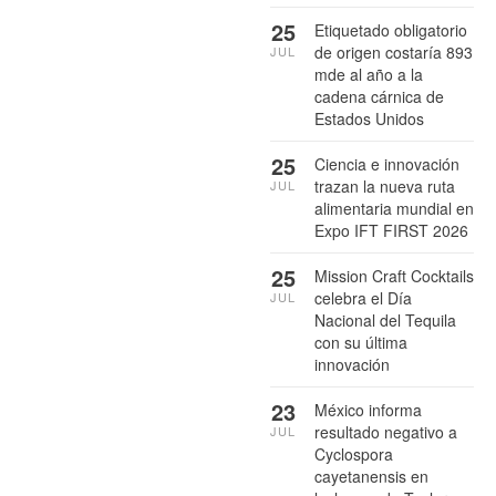
25
Etiquetado obligatorio
de origen costaría 893
JUL
mde al año a la
cadena cárnica de
Estados Unidos
25
Ciencia e innovación
trazan la nueva ruta
JUL
alimentaria mundial en
Expo IFT FIRST 2026
25
Mission Craft Cocktails
celebra el Día
JUL
Nacional del Tequila
con su última
innovación
23
México informa
resultado negativo a
JUL
Cyclospora
cayetanensis en