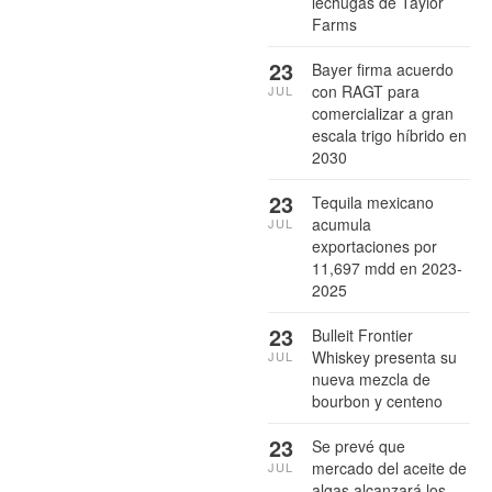
lechugas de Taylor
Farms
23
Bayer firma acuerdo
con RAGT para
JUL
comercializar a gran
escala trigo híbrido en
2030
23
Tequila mexicano
acumula
JUL
exportaciones por
11,697 mdd en 2023-
2025
23
Bulleit Frontier
Whiskey presenta su
JUL
nueva mezcla de
bourbon y centeno
23
Se prevé que
mercado del aceite de
JUL
algas alcanzará los