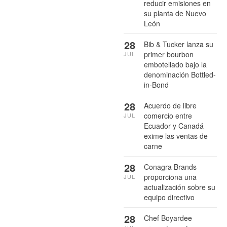
reducir emisiones en
su planta de Nuevo
León
28
Bib & Tucker lanza su
primer bourbon
JUL
embotellado bajo la
denominación Bottled-
in-Bond
28
Acuerdo de libre
comercio entre
JUL
Ecuador y Canadá
exime las ventas de
carne
28
Conagra Brands
proporciona una
JUL
actualización sobre su
equipo directivo
28
Chef Boyardee