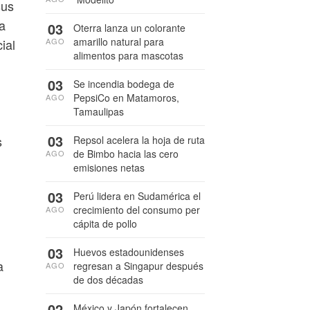
sus
a
03
Oterra lanza un colorante
amarillo natural para
AGO
ial
alimentos para mascotas
03
Se incendia bodega de
PepsiCo en Matamoros,
AGO
Tamaulipas
03
s
Repsol acelera la hoja de ruta
de Bimbo hacia las cero
AGO
emisiones netas
03
Perú lidera en Sudamérica el
crecimiento del consumo per
AGO
cápita de pollo
03
Huevos estadounidenses
a
regresan a Singapur después
AGO
de dos décadas
02
México y Japón fortalecen