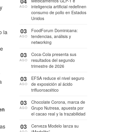
04
Medicamentos GLP-1 e
y
inteligencia artificial redefinen
AGO
consumo de pollo en Estados
Unidos
03
FoodForum Dominicana:
 la
tendencias, análisis y
AGO
networking
de
03
Coca-Cola presenta sus
resultados del segundo
AGO
trimestre de 2026
e
03
EFSA reduce el nivel seguro
a
de exposición al ácido
AGO
trifluoroacético
03
Chocolate Corona, marca de
Grupo Nutresa, apuesta por
AGO
en
el cacao real y la trazabilidad
03
das
Cerveza Modelo lanza su
“Modelito”
AGO