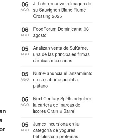
06
J. Lohr renueva la imagen de
su Sauvignon Blanc Flume
AGO
Crossing 2025
06
FoodForum Dominicana: 06
agosto
AGO
05
Analizan venta de SuKarne,
una de las principales firmas
AGO
cárnicas mexicanas
05
Nutri® anuncia el lanzamiento
de su sabor especial a
AGO
plátano
05
Next Century Spirits adquiere
la cartera de marcas de
AGO
Van
licores Grain & Barrel
a
05
Jumex incursiona en la
or
categoría de yogures
AGO
bebibles con proteínas