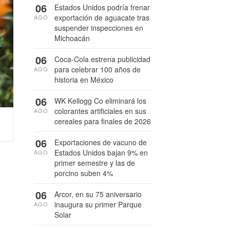
06
Estados Unidos podría frenar
exportación de aguacate tras
AGO
suspender inspecciones en
Michoacán
06
Coca-Cola estrena publicidad
para celebrar 100 años de
AGO
historia en México
06
WK Kellogg Co eliminará los
colorantes artificiales en sus
AGO
cereales para finales de 2026
06
Exportaciones de vacuno de
Estados Unidos bajan 9% en
AGO
primer semestre y las de
porcino suben 4%
06
Arcor, en su 75 aniversario
inaugura su primer Parque
AGO
Solar