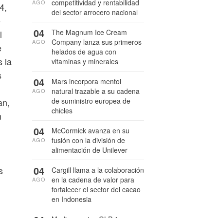
competitividad y rentabilidad
AGO
4,
del sector arrocero nacional
e
04
The Magnum Ice Cream
l
Company lanza sus primeros
AGO
e
helados de agua con
s la
vitaminas y minerales
s
04
Mars incorpora mentol
natural trazable a su cadena
AGO
de suministro europea de
an,
chicles
n
04
McCormick avanza en su
fusión con la división de
AGO
alimentación de Unilever
04
s
Cargill llama a la colaboración
en la cadena de valor para
AGO
fortalecer el sector del cacao
en Indonesia