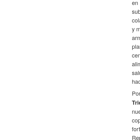
en 
sub
col
y m
ar
pla
cen
ali
sal
hac
Por
Tri
nue
cop
for
Rep