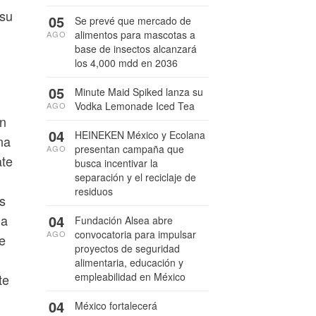
 su
05
Se prevé que mercado de
alimentos para mascotas a
AGO
base de insectos alcanzará
los 4,000 mdd en 2036
05
Minute Maid Spiked lanza su
Vodka Lemonade Iced Tea
AGO
ón
04
HEINEKEN México y Ecolana
na
presentan campaña que
AGO
ate
busca incentivar la
separación y el reciclaje de
residuos
os
04
na
Fundación Alsea abre
convocatoria para impulsar
AGO
e
proyectos de seguridad
alimentaria, educación y
empleabilidad en México
te
04
México fortalecerá