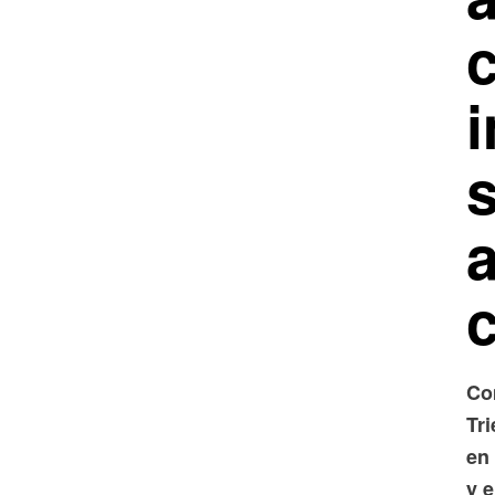
c
Co
Tri
en 
y 