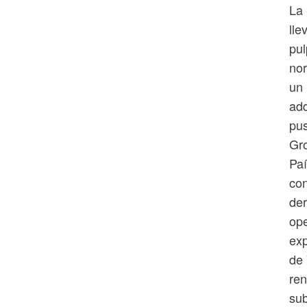
La 
lle
pul
nor
un 
adq
pus
Gro
Paí
con
der
ope
exp
de 
ren
su