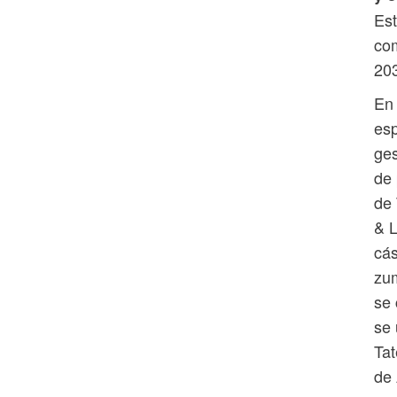
Est
co
20
En 
esp
ges
de 
de 
& L
cás
zum
se 
se 
Tat
de