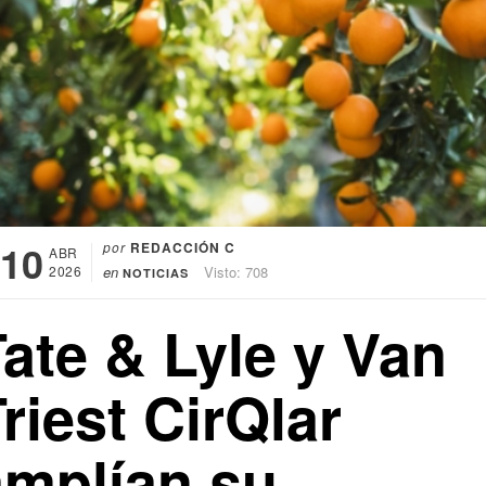
10
por
REDACCIÓN C
ABR
2026
en
Visto: 708
NOTICIAS
ate & Lyle y Van
riest CirQlar
amplían su