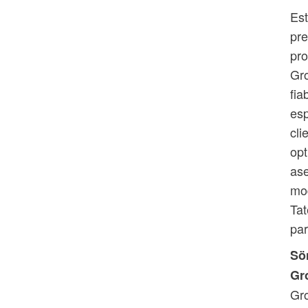
Est
pre
pro
Gro
fia
esp
cli
opt
as
mod
Tat
par
Sön
Gr
Gro