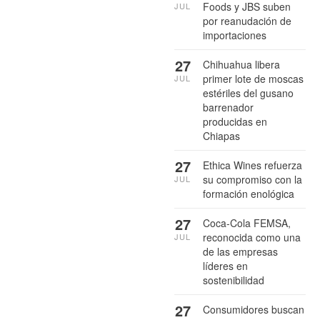
Foods y JBS suben
JUL
por reanudación de
importaciones
27
Chihuahua libera
primer lote de moscas
JUL
estériles del gusano
barrenador
producidas en
Chiapas
27
Ethica Wines refuerza
su compromiso con la
JUL
formación enológica
27
Coca-Cola FEMSA,
reconocida como una
JUL
de las empresas
líderes en
sostenibilidad
27
Consumidores buscan