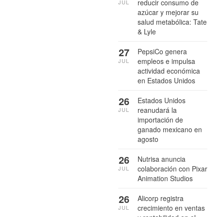
reducir consumo de
JUL
azúcar y mejorar su
salud metabólica: Tate
& Lyle
27
PepsiCo genera
empleos e impulsa
JUL
actividad económica
en Estados Unidos
26
Estados Unidos
reanudará la
JUL
importación de
ganado mexicano en
agosto
26
Nutrisa anuncia
colaboración con Pixar
JUL
Animation Studios
26
Alicorp registra
crecimiento en ventas
JUL