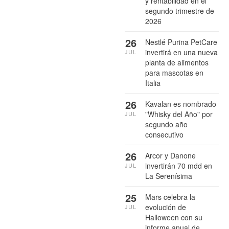
y rentabilidad en el
segundo trimestre de
2026
26
Nestlé Purina PetCare
invertirá en una nueva
JUL
planta de alimentos
para mascotas en
Italia
26
Kavalan es nombrado
"Whisky del Año" por
JUL
segundo año
consecutivo
26
Arcor y Danone
invertirán 70 mdd en
JUL
La Serenísima
25
Mars celebra la
evolución de
JUL
Halloween con su
informe anual de