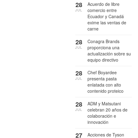
28
Acuerdo de libre
comercio entre
JUL
Ecuador y Canadá
exime las ventas de
carne
28
Conagra Brands
proporciona una
JUL
actualización sobre su
equipo directivo
28
Chef Boyardee
presenta pasta
JUL
enlatada con alto
contenido proteico
28
ADM y Matsutani
celebran 20 años de
JUL
colaboración e
innovación
27
Acciones de Tyson