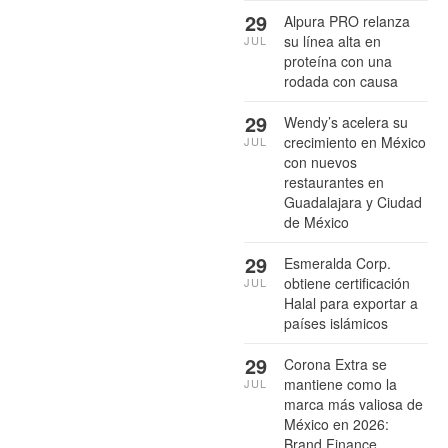
29
Alpura PRO relanza
su línea alta en
JUL
proteína con una
rodada con causa
29
Wendy’s acelera su
crecimiento en México
JUL
con nuevos
restaurantes en
Guadalajara y Ciudad
de México
29
Esmeralda Corp.
obtiene certificación
JUL
Halal para exportar a
países islámicos
29
Corona Extra se
mantiene como la
JUL
marca más valiosa de
México en 2026:
Brand Finance