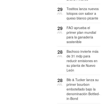
29
Tostitos lanza nuevos
totopos con sabor a
JUL
queso blanco picante
29
FAO aprueba el
primer plan mundial
JUL
para la ganadería
sostenible
28
Bachoco invierte más
de 31 mdp para
JUL
reducir emisiones en
su planta de Nuevo
León
28
Bib & Tucker lanza su
primer bourbon
JUL
embotellado bajo la
denominación Bottled-
in-Bond