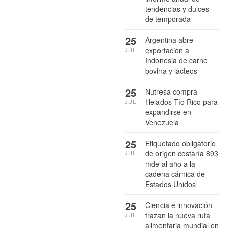
tendencias y dulces
de temporada
25
Argentina abre
exportación a
JUL
Indonesia de carne
bovina y lácteos
25
Nutresa compra
Helados Tío Rico para
JUL
expandirse en
Venezuela
25
Etiquetado obligatorio
de origen costaría 893
JUL
mde al año a la
cadena cárnica de
Estados Unidos
25
Ciencia e innovación
trazan la nueva ruta
JUL
alimentaria mundial en