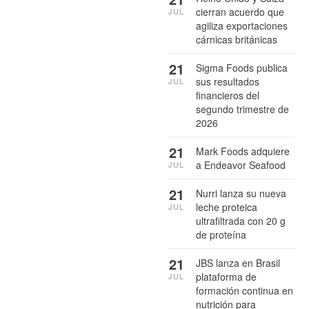
cierran acuerdo que
JUL
agiliza exportaciones
cárnicas británicas
21
Sigma Foods publica
sus resultados
JUL
financieros del
segundo trimestre de
2026
21
Mark Foods adquiere
a Endeavor Seafood
JUL
21
Nurri lanza su nueva
leche proteica
JUL
ultrafiltrada con 20 g
de proteína
21
JBS lanza en Brasil
plataforma de
JUL
formación continua en
nutrición para