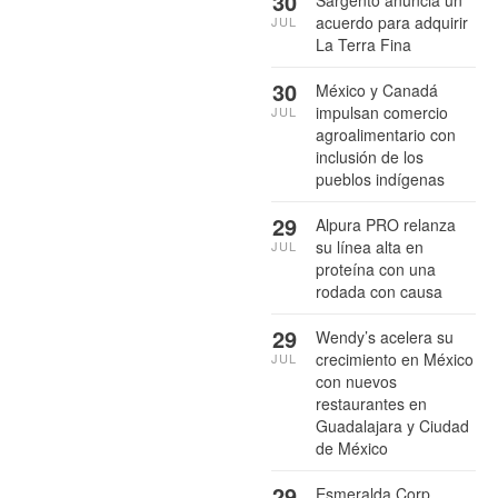
30
acuerdo para adquirir
JUL
La Terra Fina
30
México y Canadá
impulsan comercio
JUL
agroalimentario con
inclusión de los
pueblos indígenas
29
Alpura PRO relanza
su línea alta en
JUL
proteína con una
rodada con causa
29
Wendy’s acelera su
crecimiento en México
JUL
con nuevos
restaurantes en
Guadalajara y Ciudad
de México
29
Esmeralda Corp.