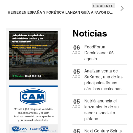
SIGUIENTE
HEINEKEN ESPAÑA Y FORÉTICA LANZAN GUÍA A FAVOR DE LA COMUNICACIÓN AMBIENTAL RESPONSABLE Y EVITAR EL “GREENWASHING”
Noticias
06
FoodForum
Dominicana: 06
AGO
agosto
05
Analizan venta de
SuKarne, una de las
AGO
principales firmas
cárnicas mexicanas
05
Nutri® anuncia el
lanzamiento de su
AGO
sabor especial a
plátano
05
Next Century Spirits