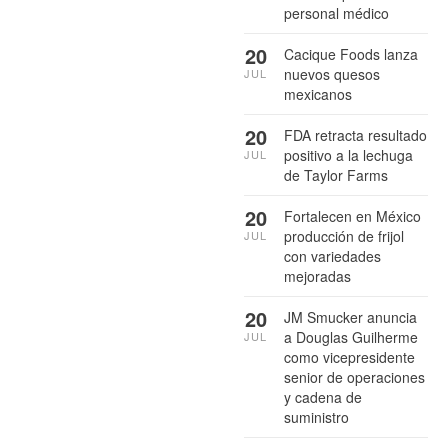
personal médico
20
Cacique Foods lanza
nuevos quesos
JUL
mexicanos
20
FDA retracta resultado
positivo a la lechuga
JUL
de Taylor Farms
20
Fortalecen en México
producción de frijol
JUL
con variedades
mejoradas
20
JM Smucker anuncia
a Douglas Guilherme
JUL
como vicepresidente
senior de operaciones
y cadena de
suministro