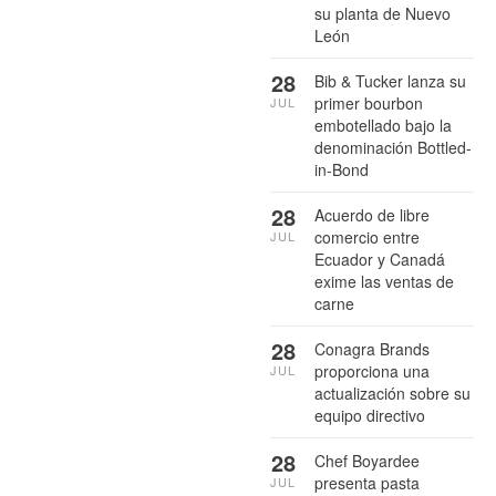
su planta de Nuevo
León
28
Bib & Tucker lanza su
primer bourbon
JUL
embotellado bajo la
denominación Bottled-
in-Bond
28
Acuerdo de libre
comercio entre
JUL
Ecuador y Canadá
exime las ventas de
carne
28
Conagra Brands
proporciona una
JUL
actualización sobre su
equipo directivo
28
Chef Boyardee
presenta pasta
JUL