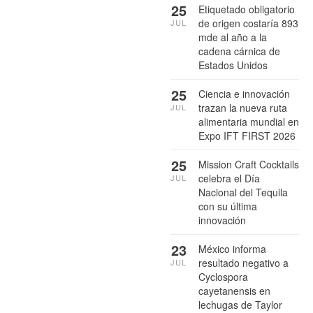
25
Etiquetado obligatorio
de origen costaría 893
JUL
mde al año a la
cadena cárnica de
Estados Unidos
25
Ciencia e innovación
trazan la nueva ruta
JUL
alimentaria mundial en
Expo IFT FIRST 2026
25
Mission Craft Cocktails
celebra el Día
JUL
Nacional del Tequila
con su última
innovación
23
México informa
resultado negativo a
JUL
Cyclospora
cayetanensis en
lechugas de Taylor