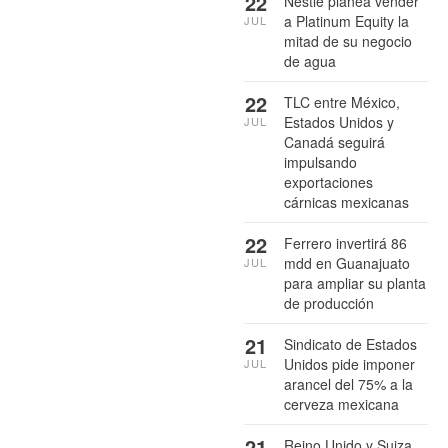
22
Nestlé planea vender
a Platinum Equity la
JUL
mitad de su negocio
de agua
22
TLC entre México,
Estados Unidos y
JUL
Canadá seguirá
impulsando
exportaciones
cárnicas mexicanas
22
Ferrero invertirá 86
mdd en Guanajuato
JUL
para ampliar su planta
de producción
21
Sindicato de Estados
Unidos pide imponer
JUL
arancel del 75% a la
cerveza mexicana
21
Reino Unido y Suiza