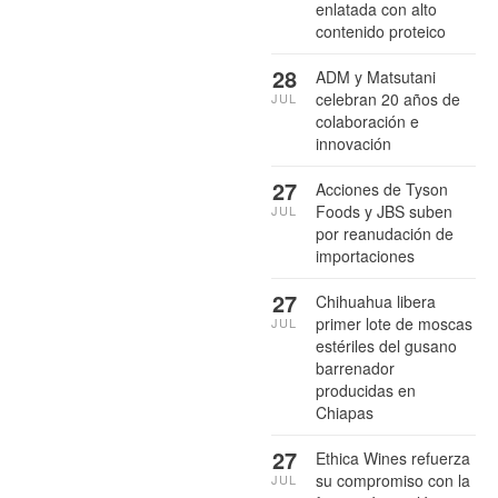
enlatada con alto
contenido proteico
28
ADM y Matsutani
celebran 20 años de
JUL
colaboración e
innovación
27
Acciones de Tyson
Foods y JBS suben
JUL
por reanudación de
importaciones
27
Chihuahua libera
primer lote de moscas
JUL
estériles del gusano
barrenador
producidas en
Chiapas
27
Ethica Wines refuerza
su compromiso con la
JUL