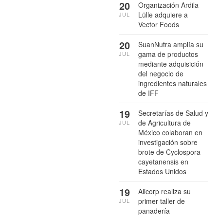
20
Organización Ardila
Lülle adquiere a
JUL
Vector Foods
20
SuanNutra amplía su
gama de productos
JUL
mediante adquisición
del negocio de
ingredientes naturales
de IFF
19
Secretarías de Salud y
de Agricultura de
JUL
México colaboran en
investigación sobre
brote de Cyclospora
cayetanensis en
Estados Unidos
19
Alicorp realiza su
primer taller de
JUL
panadería