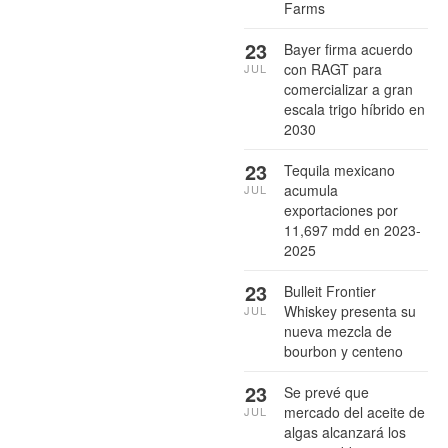
Farms
23
Bayer firma acuerdo
con RAGT para
JUL
comercializar a gran
escala trigo híbrido en
2030
23
Tequila mexicano
acumula
JUL
exportaciones por
11,697 mdd en 2023-
2025
23
Bulleit Frontier
Whiskey presenta su
JUL
nueva mezcla de
bourbon y centeno
23
Se prevé que
mercado del aceite de
JUL
algas alcanzará los