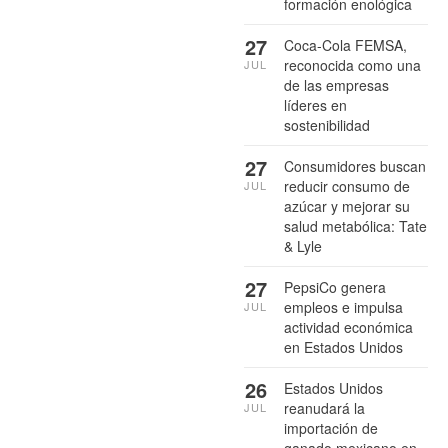
formación enológica
27
Coca-Cola FEMSA,
reconocida como una
JUL
de las empresas
líderes en
sostenibilidad
27
Consumidores buscan
reducir consumo de
JUL
azúcar y mejorar su
salud metabólica: Tate
& Lyle
27
PepsiCo genera
empleos e impulsa
JUL
actividad económica
en Estados Unidos
26
Estados Unidos
reanudará la
JUL
importación de
ganado mexicano en