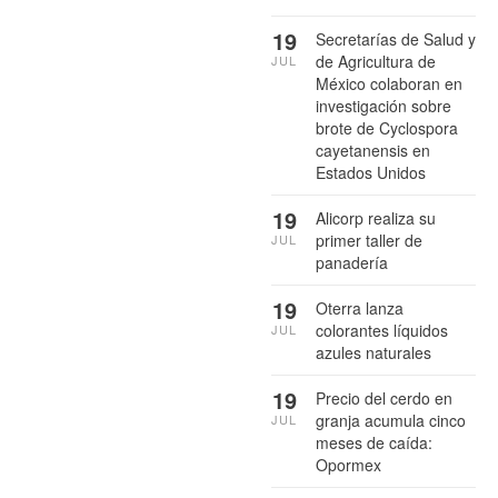
19
Secretarías de Salud y
de Agricultura de
JUL
México colaboran en
investigación sobre
brote de Cyclospora
cayetanensis en
Estados Unidos
19
Alicorp realiza su
primer taller de
JUL
panadería
19
Oterra lanza
colorantes líquidos
JUL
azules naturales
19
Precio del cerdo en
granja acumula cinco
JUL
meses de caída:
Opormex