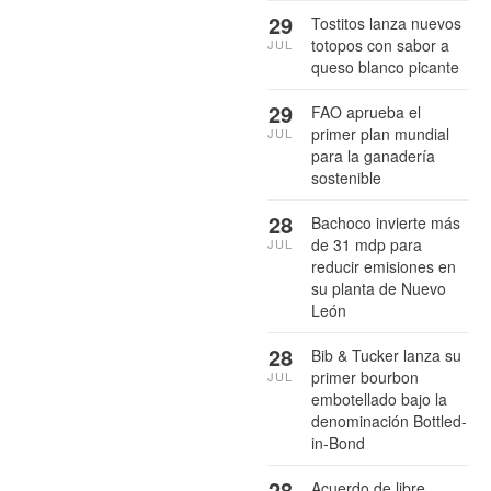
29
Tostitos lanza nuevos
totopos con sabor a
JUL
queso blanco picante
29
FAO aprueba el
primer plan mundial
JUL
para la ganadería
sostenible
28
Bachoco invierte más
de 31 mdp para
JUL
reducir emisiones en
su planta de Nuevo
León
28
Bib & Tucker lanza su
primer bourbon
JUL
embotellado bajo la
denominación Bottled-
in-Bond
28
Acuerdo de libre