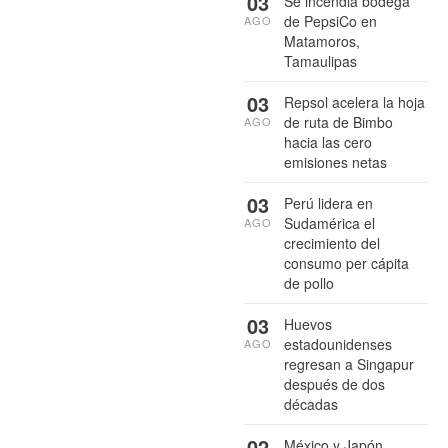
03
Se incendia bodega
de PepsiCo en
AGO
Matamoros,
Tamaulipas
03
Repsol acelera la hoja
de ruta de Bimbo
AGO
hacia las cero
emisiones netas
03
Perú lidera en
Sudamérica el
AGO
crecimiento del
consumo per cápita
de pollo
03
Huevos
estadounidenses
AGO
regresan a Singapur
después de dos
décadas
02
México y Japón