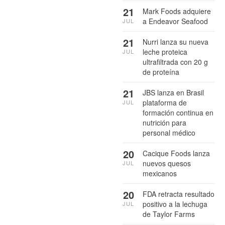
21
Mark Foods adquiere
a Endeavor Seafood
JUL
21
Nurri lanza su nueva
leche proteica
JUL
ultrafiltrada con 20 g
de proteína
21
JBS lanza en Brasil
plataforma de
JUL
formación continua en
nutrición para
personal médico
20
Cacique Foods lanza
nuevos quesos
JUL
mexicanos
20
FDA retracta resultado
positivo a la lechuga
JUL
de Taylor Farms