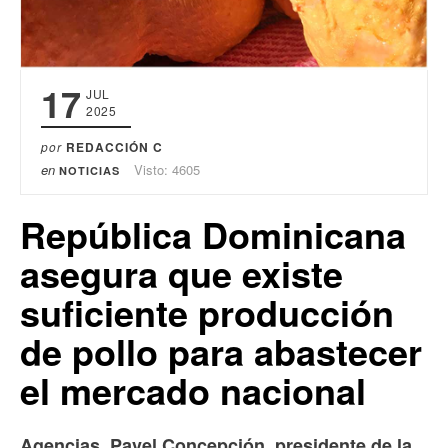
17
JUL
2025
por
REDACCIÓN C
en
Visto: 4605
NOTICIAS
República Dominicana
asegura que existe
suficiente producción
de pollo para abastecer
el mercado nacional
Agencias. Pavel Concepción, presidente de la