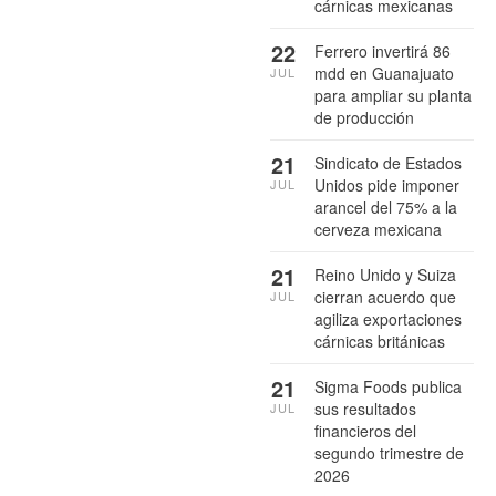
cárnicas mexicanas
22
Ferrero invertirá 86
mdd en Guanajuato
JUL
para ampliar su planta
de producción
21
Sindicato de Estados
Unidos pide imponer
JUL
arancel del 75% a la
cerveza mexicana
21
Reino Unido y Suiza
cierran acuerdo que
JUL
agiliza exportaciones
cárnicas británicas
21
Sigma Foods publica
sus resultados
JUL
financieros del
segundo trimestre de
2026