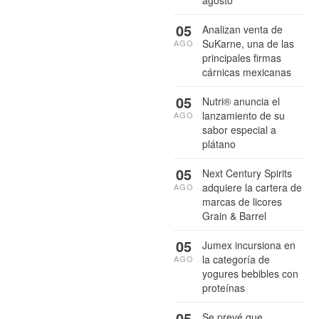
05
Analizan venta de
SuKarne, una de las
AGO
principales firmas
cárnicas mexicanas
05
Nutri® anuncia el
lanzamiento de su
AGO
sabor especial a
plátano
05
Next Century Spirits
adquiere la cartera de
AGO
marcas de licores
Grain & Barrel
05
Jumex incursiona en
la categoría de
AGO
yogures bebibles con
proteínas
05
Se prevé que