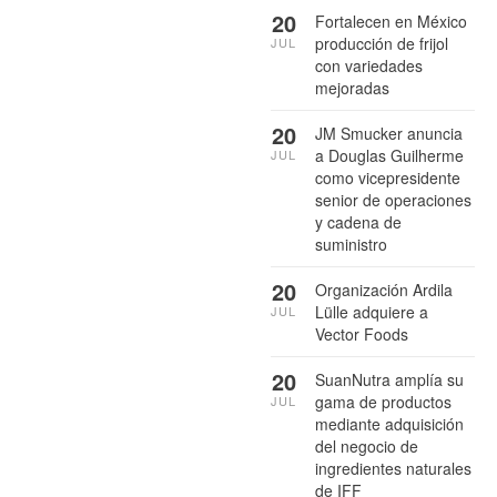
20
Fortalecen en México
producción de frijol
JUL
con variedades
mejoradas
20
JM Smucker anuncia
a Douglas Guilherme
JUL
como vicepresidente
senior de operaciones
y cadena de
suministro
20
Organización Ardila
Lülle adquiere a
JUL
Vector Foods
20
SuanNutra amplía su
gama de productos
JUL
mediante adquisición
del negocio de
ingredientes naturales
de IFF