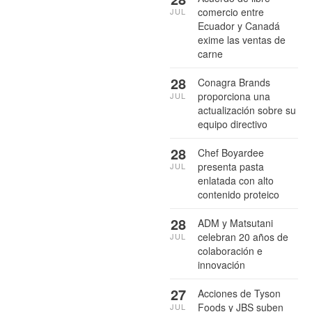
comercio entre
JUL
Ecuador y Canadá
exime las ventas de
carne
28
Conagra Brands
proporciona una
JUL
actualización sobre su
equipo directivo
28
Chef Boyardee
presenta pasta
JUL
enlatada con alto
contenido proteico
28
ADM y Matsutani
celebran 20 años de
JUL
colaboración e
innovación
27
Acciones de Tyson
Foods y JBS suben
JUL