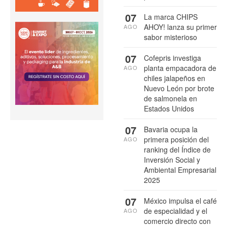
07
La marca CHIPS
AHOY! lanza su primer
AGO
sabor misterioso
07
Cofepris investiga
planta empacadora de
AGO
chiles jalapeños en
Nuevo León por brote
de salmonela en
Estados Unidos
07
Bavaria ocupa la
primera posición del
AGO
ranking del Índice de
Inversión Social y
Ambiental Empresarial
2025
07
México impulsa el café
de especialidad y el
AGO
comercio directo con