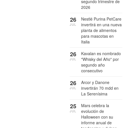
segundo trimestre de
2026
26
Nestlé Purina PetCare
invertirá en una nueva
JUL
planta de alimentos
para mascotas en
Italia
26
Kavalan es nombrado
"Whisky del Año" por
JUL
segundo año
consecutivo
26
Arcor y Danone
invertirán 70 mdd en
JUL
La Serenísima
25
Mars celebra la
evolución de
JUL
Halloween con su
informe anual de