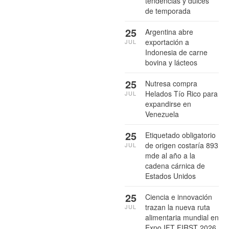
tendencias y dulces
de temporada
25
Argentina abre
exportación a
JUL
Indonesia de carne
bovina y lácteos
25
Nutresa compra
Helados Tío Rico para
JUL
expandirse en
Venezuela
25
Etiquetado obligatorio
de origen costaría 893
JUL
mde al año a la
cadena cárnica de
Estados Unidos
25
Ciencia e innovación
trazan la nueva ruta
JUL
alimentaria mundial en
Expo IFT FIRST 2026