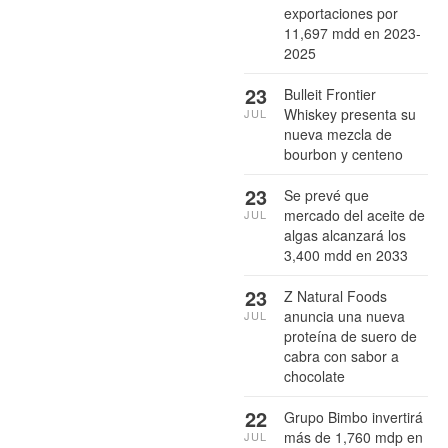
exportaciones por
11,697 mdd en 2023-
2025
23
Bulleit Frontier
Whiskey presenta su
JUL
nueva mezcla de
bourbon y centeno
23
Se prevé que
mercado del aceite de
JUL
algas alcanzará los
3,400 mdd en 2033
23
Z Natural Foods
anuncia una nueva
JUL
proteína de suero de
cabra con sabor a
chocolate
22
Grupo Bimbo invertirá
más de 1,760 mdp en
JUL