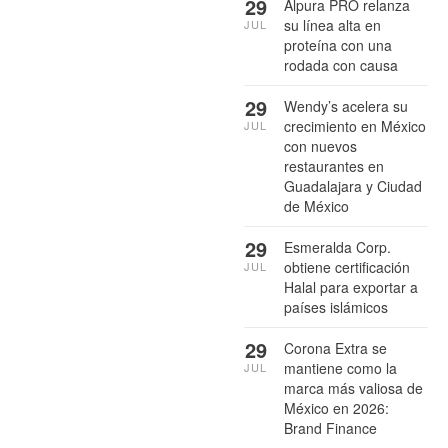
29
Alpura PRO relanza
su línea alta en
JUL
proteína con una
rodada con causa
29
Wendy’s acelera su
crecimiento en México
JUL
con nuevos
restaurantes en
Guadalajara y Ciudad
de México
29
Esmeralda Corp.
obtiene certificación
JUL
Halal para exportar a
países islámicos
29
Corona Extra se
mantiene como la
JUL
marca más valiosa de
México en 2026:
Brand Finance