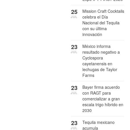
25
Mission Craft Cocktails
celebra el Día
JUL
Nacional del Tequila
con su última
innovación
23
México informa
resultado negativo a
JUL
Cyclospora
cayetanensis en
lechugas de Taylor
Farms
23
Bayer firma acuerdo
con RAGT para
JUL
comercializar a gran
escala trigo híbrido en
2030
23
Tequila mexicano
acumula
JUL