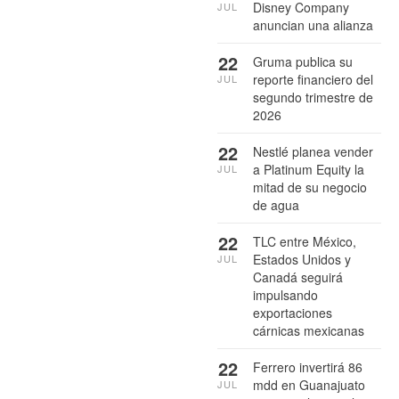
Disney Company
JUL
anuncian una alianza
22
Gruma publica su
reporte financiero del
JUL
segundo trimestre de
2026
22
Nestlé planea vender
a Platinum Equity la
JUL
mitad de su negocio
de agua
22
TLC entre México,
Estados Unidos y
JUL
Canadá seguirá
impulsando
exportaciones
cárnicas mexicanas
22
Ferrero invertirá 86
mdd en Guanajuato
JUL