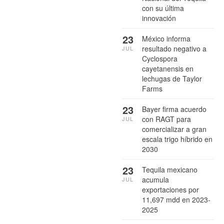
con su última
innovación
23
México informa
resultado negativo a
JUL
Cyclospora
cayetanensis en
lechugas de Taylor
Farms
23
Bayer firma acuerdo
con RAGT para
JUL
comercializar a gran
escala trigo híbrido en
2030
23
Tequila mexicano
acumula
JUL
exportaciones por
11,697 mdd en 2023-
2025