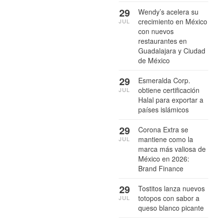
29
Wendy’s acelera su
crecimiento en México
JUL
con nuevos
restaurantes en
Guadalajara y Ciudad
de México
29
Esmeralda Corp.
obtiene certificación
JUL
Halal para exportar a
países islámicos
29
Corona Extra se
mantiene como la
JUL
marca más valiosa de
México en 2026:
Brand Finance
29
Tostitos lanza nuevos
totopos con sabor a
JUL
queso blanco picante