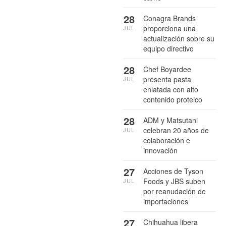
28
Conagra Brands
proporciona una
JUL
actualización sobre su
equipo directivo
28
Chef Boyardee
presenta pasta
JUL
enlatada con alto
contenido proteico
28
ADM y Matsutani
celebran 20 años de
JUL
colaboración e
innovación
27
Acciones de Tyson
Foods y JBS suben
JUL
por reanudación de
importaciones
27
Chihuahua libera