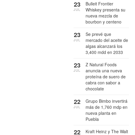
23
Bulleit Frontier
Whiskey presenta su
JUL
nueva mezcla de
bourbon y centeno
23
Se prevé que
mercado del aceite de
JUL
algas alcanzará los
3,400 mdd en 2033
23
Z Natural Foods
anuncia una nueva
JUL
proteína de suero de
cabra con sabor a
chocolate
22
Grupo Bimbo invertirá
más de 1,760 mdp en
JUL
nueva planta en
Puebla
22
Kraft Heinz y The Walt