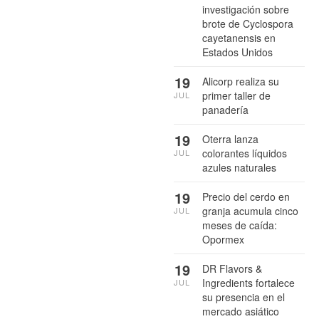
investigación sobre
brote de Cyclospora
cayetanensis en
Estados Unidos
19
Alicorp realiza su
primer taller de
JUL
panadería
19
Oterra lanza
colorantes líquidos
JUL
azules naturales
19
Precio del cerdo en
granja acumula cinco
JUL
meses de caída:
Opormex
19
DR Flavors &
Ingredients fortalece
JUL
su presencia en el
mercado asiático