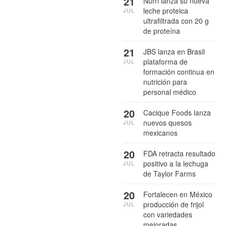
21
Nurri lanza su nueva
leche proteica
JUL
ultrafiltrada con 20 g
de proteína
21
JBS lanza en Brasil
plataforma de
JUL
formación continua en
nutrición para
personal médico
20
Cacique Foods lanza
nuevos quesos
JUL
mexicanos
20
FDA retracta resultado
positivo a la lechuga
JUL
de Taylor Farms
20
Fortalecen en México
producción de frijol
JUL
con variedades
mejoradas