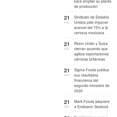
para ampliar su planta
de producción
21
Sindicato de Estados
Unidos pide imponer
JUL
arancel del 75% a la
cerveza mexicana
21
Reino Unido y Suiza
cierran acuerdo que
JUL
agiliza exportaciones
cárnicas británicas
21
Sigma Foods publica
sus resultados
JUL
financieros del
segundo trimestre de
2026
21
Mark Foods adquiere
a Endeavor Seafood
JUL