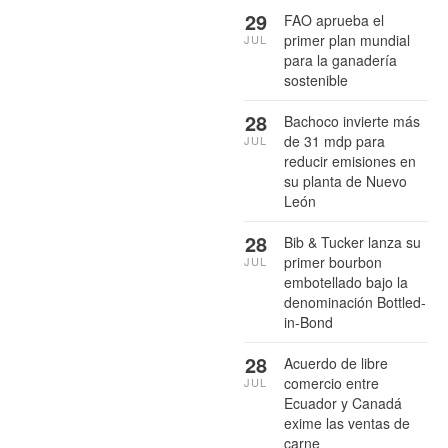
29
FAO aprueba el
primer plan mundial
JUL
para la ganadería
sostenible
28
Bachoco invierte más
de 31 mdp para
JUL
reducir emisiones en
su planta de Nuevo
León
28
Bib & Tucker lanza su
primer bourbon
JUL
embotellado bajo la
denominación Bottled-
in-Bond
28
Acuerdo de libre
comercio entre
JUL
Ecuador y Canadá
exime las ventas de
carne