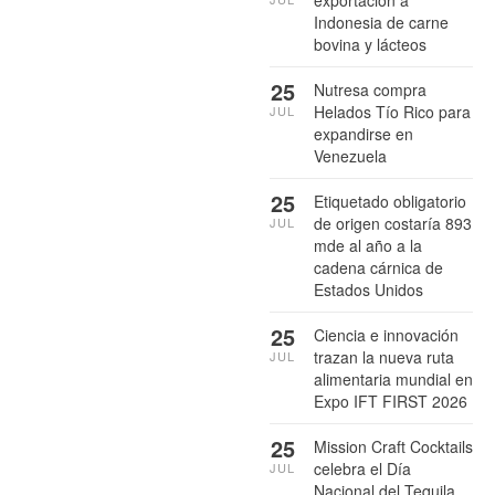
exportación a
Indonesia de carne
bovina y lácteos
25
Nutresa compra
Helados Tío Rico para
JUL
expandirse en
Venezuela
25
Etiquetado obligatorio
de origen costaría 893
JUL
mde al año a la
cadena cárnica de
Estados Unidos
25
Ciencia e innovación
trazan la nueva ruta
JUL
alimentaria mundial en
Expo IFT FIRST 2026
25
Mission Craft Cocktails
celebra el Día
JUL
Nacional del Tequila