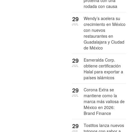
proteína con una
rodada con causa
29
Wendy’s acelera su
crecimiento en México
JUL
con nuevos
restaurantes en
Guadalajara y Ciudad
de México
29
Esmeralda Corp.
obtiene certificación
JUL
Halal para exportar a
países islámicos
29
Corona Extra se
mantiene como la
JUL
marca más valiosa de
México en 2026:
Brand Finance
29
Tostitos lanza nuevos
totopos con sabor a
JUL