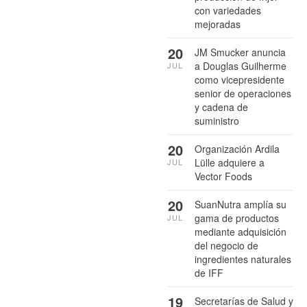
con variedades
mejoradas
20
JM Smucker anuncia
a Douglas Guilherme
JUL
como vicepresidente
senior de operaciones
y cadena de
suministro
20
Organización Ardila
Lülle adquiere a
JUL
Vector Foods
20
SuanNutra amplía su
gama de productos
JUL
mediante adquisición
del negocio de
ingredientes naturales
de IFF
19
Secretarías de Salud y