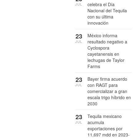
celebra el Día
JUL
Nacional del Tequila
con su última
innovación
23
México informa
resultado negativo a
JUL
Cyclospora
cayetanensis en
lechugas de Taylor
Farms
23
Bayer firma acuerdo
con RAGT para
JUL
comercializar a gran
escala trigo híbrido en
2030
23
Tequila mexicano
acumula
JUL
exportaciones por
11,697 mdd en 2023-