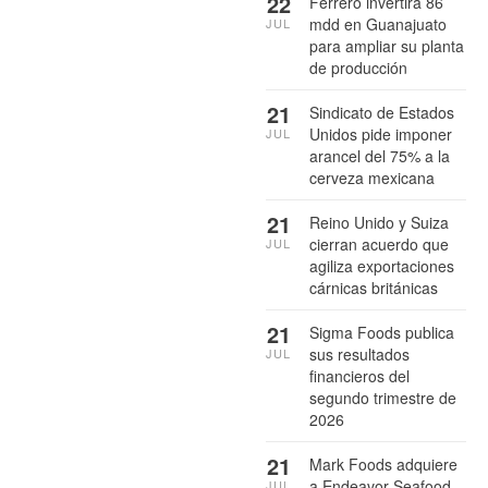
22
Ferrero invertirá 86
mdd en Guanajuato
JUL
para ampliar su planta
de producción
21
Sindicato de Estados
Unidos pide imponer
JUL
arancel del 75% a la
cerveza mexicana
21
Reino Unido y Suiza
cierran acuerdo que
JUL
agiliza exportaciones
cárnicas británicas
21
Sigma Foods publica
sus resultados
JUL
financieros del
segundo trimestre de
2026
21
Mark Foods adquiere
a Endeavor Seafood
JUL