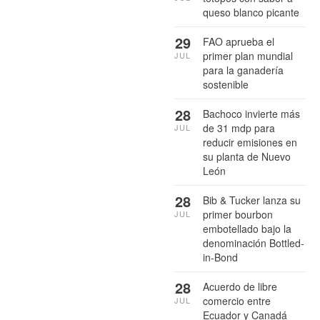
queso blanco picante
29
FAO aprueba el
primer plan mundial
JUL
para la ganadería
sostenible
28
Bachoco invierte más
de 31 mdp para
JUL
reducir emisiones en
su planta de Nuevo
León
28
Bib & Tucker lanza su
primer bourbon
JUL
embotellado bajo la
denominación Bottled-
in-Bond
28
Acuerdo de libre
comercio entre
JUL
Ecuador y Canadá