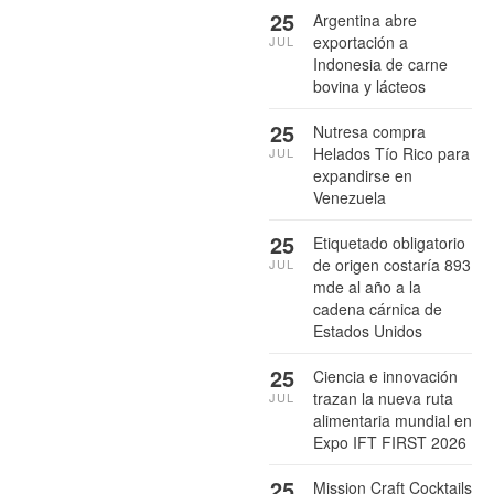
25
Argentina abre
exportación a
JUL
Indonesia de carne
bovina y lácteos
25
Nutresa compra
Helados Tío Rico para
JUL
expandirse en
Venezuela
25
Etiquetado obligatorio
de origen costaría 893
JUL
mde al año a la
cadena cárnica de
Estados Unidos
25
Ciencia e innovación
trazan la nueva ruta
JUL
alimentaria mundial en
Expo IFT FIRST 2026
25
Mission Craft Cocktails