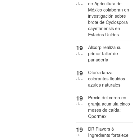
de Agricultura de
JUL
México colaboran en
investigación sobre
brote de Cyclospora
cayetanensis en
Estados Unidos
19
Alicorp realiza su
primer taller de
JUL
panadería
19
Oterra lanza
colorantes líquidos
JUL
azules naturales
19
Precio del cerdo en
granja acumula cinco
JUL
meses de caída:
Opormex
19
DR Flavors &
Ingredients fortalece
JUL