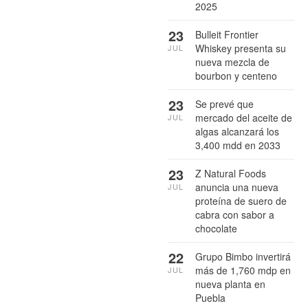
2025
23
Bulleit Frontier
Whiskey presenta su
JUL
nueva mezcla de
bourbon y centeno
23
Se prevé que
mercado del aceite de
JUL
algas alcanzará los
3,400 mdd en 2033
23
Z Natural Foods
anuncia una nueva
JUL
proteína de suero de
cabra con sabor a
chocolate
22
Grupo Bimbo invertirá
más de 1,760 mdp en
JUL
nueva planta en
Puebla