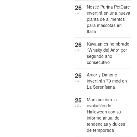
26
Nestlé Purina PetCare
invertirá en una nueva
JUL
planta de alimentos
para mascotas en
Italia
26
Kavalan es nombrado
"Whisky del Año" por
JUL
segundo año
consecutivo
26
Arcor y Danone
invertirán 70 mdd en
JUL
La Serenísima
25
Mars celebra la
evolución de
JUL
Halloween con su
informe anual de
tendencias y dulces
de temporada