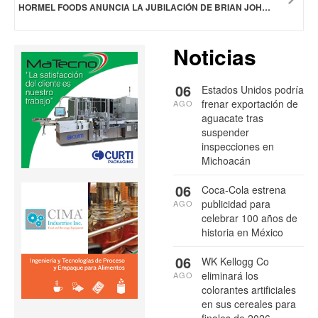
HORMEL FOODS ANUNCIA LA JUBILACIÓN DE BRIAN JOHNSON, VICEPRESIDENTE Y SECRETARIO CORPORATIVO
Noticias
06
Estados Unidos podría
frenar exportación de
AGO
aguacate tras
suspender
inspecciones en
Michoacán
06
Coca-Cola estrena
publicidad para
AGO
celebrar 100 años de
historia en México
06
WK Kellogg Co
eliminará los
AGO
colorantes artificiales
en sus cereales para
finales de 2026