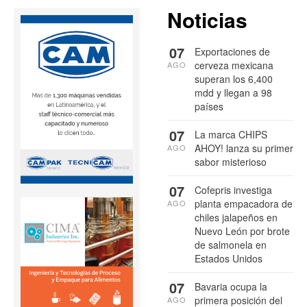
Noticias
07
Exportaciones de
cerveza mexicana
AGO
superan los 6,400
mdd y llegan a 98
países
07
La marca CHIPS
AHOY! lanza su primer
AGO
sabor misterioso
07
Cofepris investiga
planta empacadora de
AGO
chiles jalapeños en
Nuevo León por brote
de salmonela en
Estados Unidos
07
Bavaria ocupa la
primera posición del
AGO