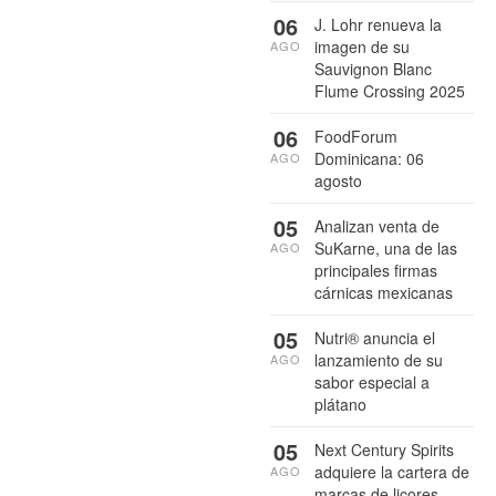
06
J. Lohr renueva la
imagen de su
AGO
Sauvignon Blanc
Flume Crossing 2025
06
FoodForum
Dominicana: 06
AGO
agosto
05
Analizan venta de
SuKarne, una de las
AGO
principales firmas
cárnicas mexicanas
05
Nutri® anuncia el
lanzamiento de su
AGO
sabor especial a
plátano
05
Next Century Spirits
adquiere la cartera de
AGO
marcas de licores