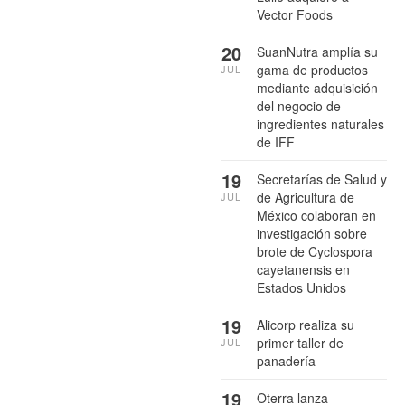
Vector Foods
20
SuanNutra amplía su
gama de productos
JUL
mediante adquisición
del negocio de
ingredientes naturales
de IFF
19
Secretarías de Salud y
de Agricultura de
JUL
México colaboran en
investigación sobre
brote de Cyclospora
cayetanensis en
Estados Unidos
19
Alicorp realiza su
primer taller de
JUL
panadería
19
Oterra lanza