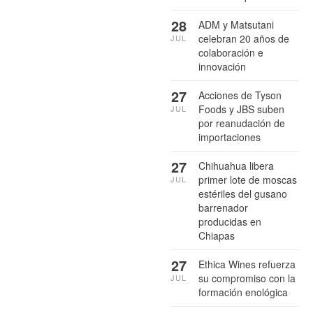
28
ADM y Matsutani
celebran 20 años de
JUL
colaboración e
innovación
27
Acciones de Tyson
Foods y JBS suben
JUL
por reanudación de
importaciones
27
Chihuahua libera
primer lote de moscas
JUL
estériles del gusano
barrenador
producidas en
Chiapas
27
Ethica Wines refuerza
su compromiso con la
JUL
formación enológica