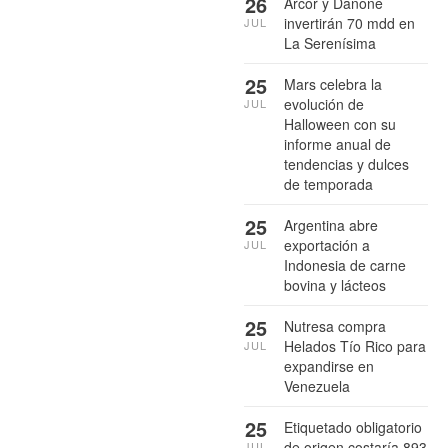
26
Arcor y Danone
invertirán 70 mdd en
JUL
La Serenísima
25
Mars celebra la
evolución de
JUL
Halloween con su
informe anual de
tendencias y dulces
de temporada
25
Argentina abre
exportación a
JUL
Indonesia de carne
bovina y lácteos
25
Nutresa compra
Helados Tío Rico para
JUL
expandirse en
Venezuela
25
Etiquetado obligatorio
de origen costaría 893
JUL