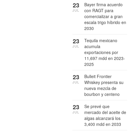
23
Bayer firma acuerdo
con RAGT para
JUL
comercializar a gran
escala trigo híbrido en
2030
23
Tequila mexicano
acumula
JUL
exportaciones por
11,697 mdd en 2023-
2025
23
Bulleit Frontier
Whiskey presenta su
JUL
nueva mezcla de
bourbon y centeno
23
Se prevé que
mercado del aceite de
JUL
algas alcanzará los
3,400 mdd en 2033