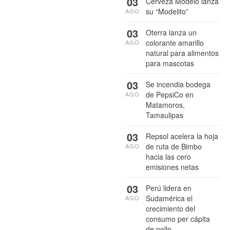
03
Cerveza Modelo lanza
su “Modelito”
AGO
03
Oterra lanza un
colorante amarillo
AGO
natural para alimentos
para mascotas
03
Se incendia bodega
de PepsiCo en
AGO
Matamoros,
Tamaulipas
03
Repsol acelera la hoja
de ruta de Bimbo
AGO
hacia las cero
emisiones netas
03
Perú lidera en
Sudamérica el
AGO
crecimiento del
consumo per cápita
de pollo