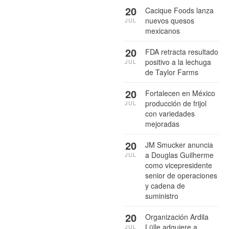
20
Cacique Foods lanza
nuevos quesos
JUL
mexicanos
20
FDA retracta resultado
positivo a la lechuga
JUL
de Taylor Farms
20
Fortalecen en México
producción de frijol
JUL
con variedades
mejoradas
20
JM Smucker anuncia
a Douglas Guilherme
JUL
como vicepresidente
senior de operaciones
y cadena de
suministro
20
Organización Ardila
Lülle adquiere a
JUL