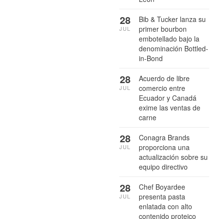
28
Bib & Tucker lanza su
primer bourbon
JUL
embotellado bajo la
denominación Bottled-
in-Bond
28
Acuerdo de libre
comercio entre
JUL
Ecuador y Canadá
exime las ventas de
carne
28
Conagra Brands
proporciona una
JUL
actualización sobre su
equipo directivo
28
Chef Boyardee
presenta pasta
JUL
enlatada con alto
contenido proteico