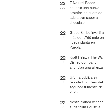
23
Z Natural Foods
anuncia una nueva
JUL
proteína de suero de
cabra con sabor a
chocolate
22
Grupo Bimbo invertirá
más de 1,760 mdp en
JUL
nueva planta en
Puebla
22
Kraft Heinz y The Walt
Disney Company
JUL
anuncian una alianza
22
Gruma publica su
reporte financiero del
JUL
segundo trimestre de
2026
22
Nestlé planea vender
a Platinum Equity la
JUL