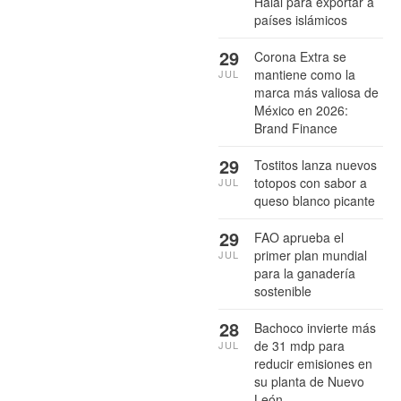
Halal para exportar a
países islámicos
29
Corona Extra se
mantiene como la
JUL
marca más valiosa de
México en 2026:
Brand Finance
29
Tostitos lanza nuevos
totopos con sabor a
JUL
queso blanco picante
29
FAO aprueba el
primer plan mundial
JUL
para la ganadería
sostenible
28
Bachoco invierte más
de 31 mdp para
JUL
reducir emisiones en
su planta de Nuevo
León