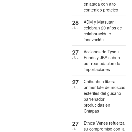
enlatada con alto
contenido proteico
28
ADM y Matsutani
celebran 20 años de
JUL
colaboración e
innovación
27
Acciones de Tyson
Foods y JBS suben
JUL
por reanudación de
importaciones
27
Chihuahua libera
primer lote de moscas
JUL
estériles del gusano
barrenador
producidas en
Chiapas
27
Ethica Wines refuerza
su compromiso con la
JUL