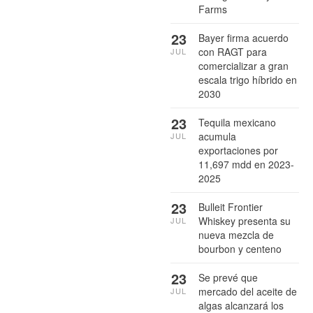
Farms
23
Bayer firma acuerdo
con RAGT para
JUL
comercializar a gran
escala trigo híbrido en
2030
23
Tequila mexicano
acumula
JUL
exportaciones por
11,697 mdd en 2023-
2025
23
Bulleit Frontier
Whiskey presenta su
JUL
nueva mezcla de
bourbon y centeno
23
Se prevé que
mercado del aceite de
JUL
algas alcanzará los