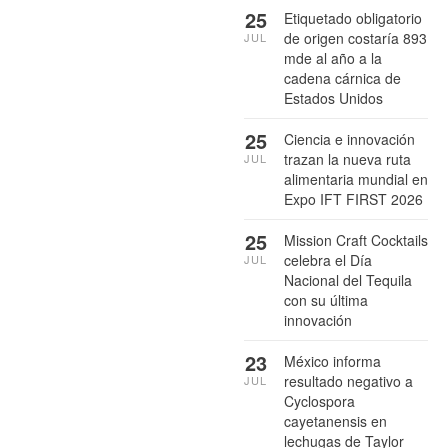
25
Etiquetado obligatorio
de origen costaría 893
JUL
mde al año a la
cadena cárnica de
Estados Unidos
25
Ciencia e innovación
trazan la nueva ruta
JUL
alimentaria mundial en
Expo IFT FIRST 2026
25
Mission Craft Cocktails
celebra el Día
JUL
Nacional del Tequila
con su última
innovación
23
México informa
resultado negativo a
JUL
Cyclospora
cayetanensis en
lechugas de Taylor