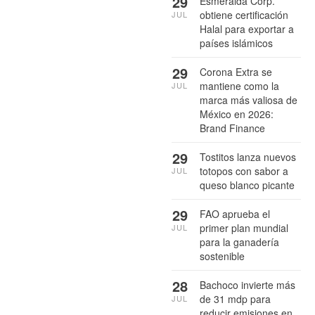
29
Esmeralda Corp.
obtiene certificación
JUL
Halal para exportar a
países islámicos
29
Corona Extra se
mantiene como la
JUL
marca más valiosa de
México en 2026:
Brand Finance
29
Tostitos lanza nuevos
totopos con sabor a
JUL
queso blanco picante
29
FAO aprueba el
primer plan mundial
JUL
para la ganadería
sostenible
28
Bachoco invierte más
de 31 mdp para
JUL
reducir emisiones en