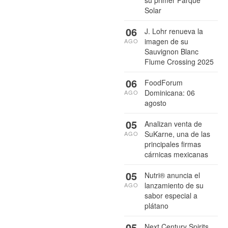
Solar
06
J. Lohr renueva la
imagen de su
AGO
Sauvignon Blanc
Flume Crossing 2025
06
FoodForum
Dominicana: 06
AGO
agosto
05
Analizan venta de
SuKarne, una de las
AGO
principales firmas
cárnicas mexicanas
05
Nutri® anuncia el
lanzamiento de su
AGO
sabor especial a
plátano
05
Next Century Spirits