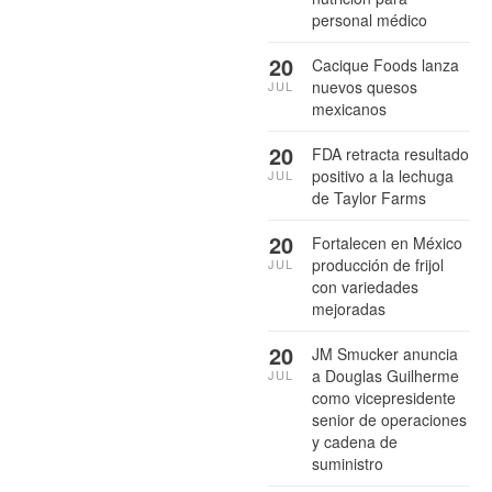
personal médico
20
Cacique Foods lanza
nuevos quesos
JUL
mexicanos
20
FDA retracta resultado
positivo a la lechuga
JUL
de Taylor Farms
20
Fortalecen en México
producción de frijol
JUL
con variedades
mejoradas
20
JM Smucker anuncia
a Douglas Guilherme
JUL
como vicepresidente
senior de operaciones
y cadena de
suministro