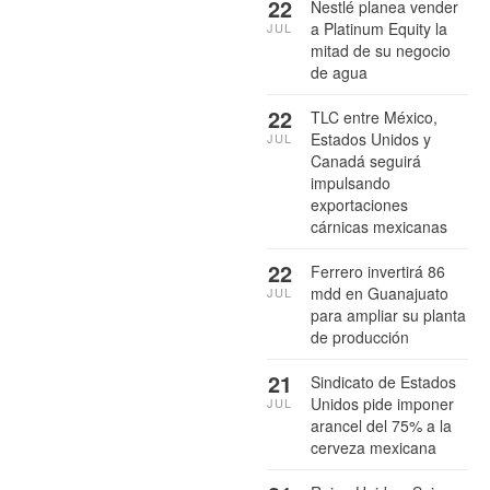
22
Nestlé planea vender
a Platinum Equity la
JUL
mitad de su negocio
de agua
22
TLC entre México,
Estados Unidos y
JUL
Canadá seguirá
impulsando
exportaciones
cárnicas mexicanas
22
Ferrero invertirá 86
mdd en Guanajuato
JUL
para ampliar su planta
de producción
21
Sindicato de Estados
Unidos pide imponer
JUL
arancel del 75% a la
cerveza mexicana