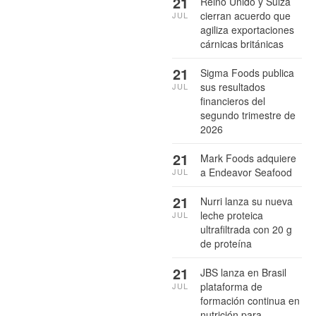
21
Reino Unido y Suiza
cierran acuerdo que
JUL
agiliza exportaciones
cárnicas británicas
21
Sigma Foods publica
sus resultados
JUL
financieros del
segundo trimestre de
2026
21
Mark Foods adquiere
a Endeavor Seafood
JUL
21
Nurri lanza su nueva
leche proteica
JUL
ultrafiltrada con 20 g
de proteína
21
JBS lanza en Brasil
plataforma de
JUL
formación continua en
nutrición para