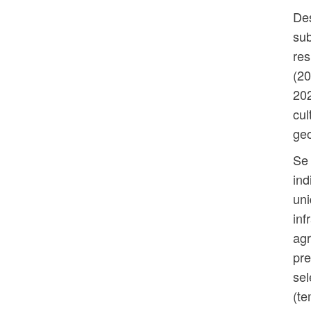
Des
sub
res
(20
202
cul
geo
Se 
ind
uni
inf
agr
pre
sel
(te