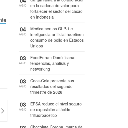
04
en la cadena de valor para
AGO
fortalecer el sector del cacao
en Indonesia
nte
04
Medicamentos GLP-1 e
inteligencia artificial redefinen
AGO
consumo de pollo en Estados
Unidos
03
FoodForum Dominicana:
tendencias, análisis y
AGO
networking
03
Coca-Cola presenta sus
resultados del segundo
AGO
trimestre de 2026
03
EFSA reduce el nivel seguro
de exposición al ácido
AGO
trifluoroacético
03
Chocolate Corona, marca de