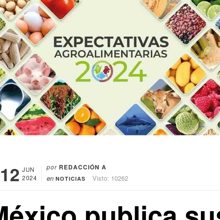
12
por
REDACCIÓN A
JUN
2024
en
Visto: 10262
NOTICIAS
México publica su