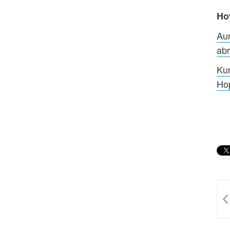
Ho
Au
ab
Ku
Ho