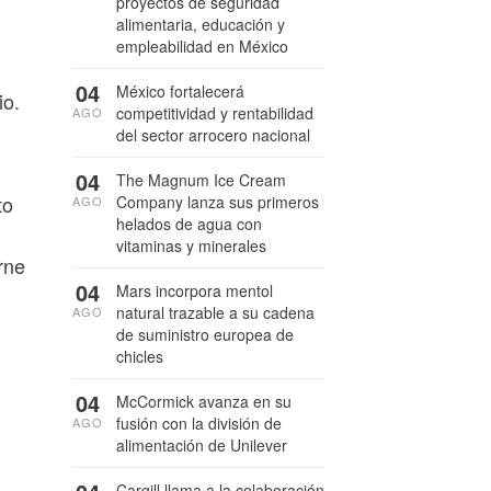
proyectos de seguridad
alimentaria, educación y
empleabilidad en México
04
México fortalecerá
io.
competitividad y rentabilidad
AGO
del sector arrocero nacional
04
The Magnum Ice Cream
to
Company lanza sus primeros
AGO
helados de agua con
vitaminas y minerales
rne
04
Mars incorpora mentol
natural trazable a su cadena
AGO
de suministro europea de
chicles
04
McCormick avanza en su
fusión con la división de
AGO
alimentación de Unilever
Cargill llama a la colaboración