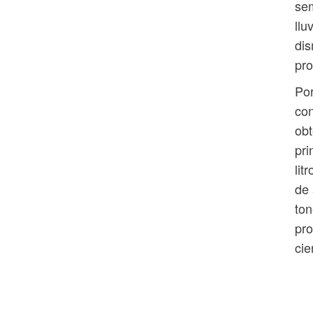
sem
llu
dis
pro
Por
con
obt
pri
lit
de 
ton
pro
cie