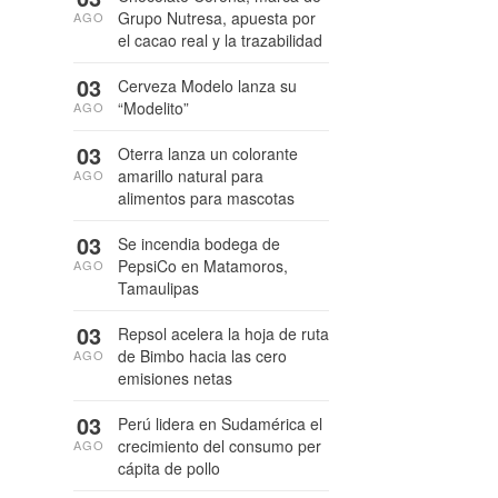
Grupo Nutresa, apuesta por
AGO
el cacao real y la trazabilidad
03
Cerveza Modelo lanza su
“Modelito”
AGO
03
Oterra lanza un colorante
amarillo natural para
AGO
alimentos para mascotas
03
Se incendia bodega de
PepsiCo en Matamoros,
AGO
Tamaulipas
03
Repsol acelera la hoja de ruta
de Bimbo hacia las cero
AGO
emisiones netas
03
Perú lidera en Sudamérica el
crecimiento del consumo per
AGO
cápita de pollo