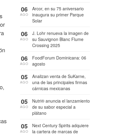
06
Arcor, en su 75 aniversario
inaugura su primer Parque
AGO
s
Solar
ior
ra
06
J. Lohr renueva la imagen de
su Sauvignon Blanc Flume
AGO
Crossing 2025
ión
06
FoodForum Dominicana: 06
agosto
AGO
05
Analizan venta de SuKarne,
una de las principales firmas
AGO
o,
cárnicas mexicanas
05
Nutri® anuncia el lanzamiento
de su sabor especial a
AGO
plátano
cas
05
Next Century Spirits adquiere
la cartera de marcas de
AGO