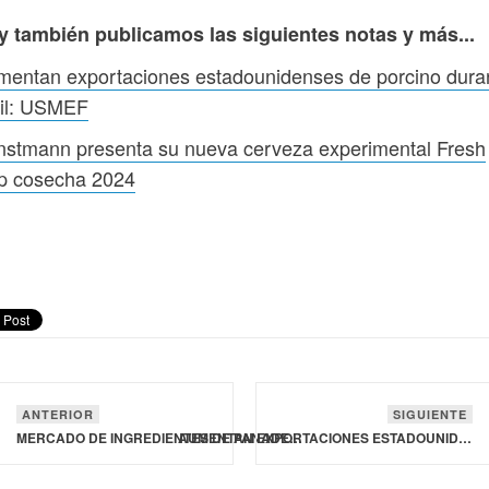
y también publicamos las siguientes notas y más...
mentan exportaciones estadounidenses de porcino dura
ril: USMEF
nstmann presenta su nueva cerveza experimental Fresh
p cosecha 2024
ANTERIOR
SIGUIENTE
MERCADO DE INGREDIENTES DE PANADERÍA ALCANZARÁ LOS 32,100 MDD A NIVEL MUNDIAL PARA 2035
AUMENTAN EXPORTACIONES ESTADOUNIDENSES DE PORCINO DURANTE ABRIL: USMEF