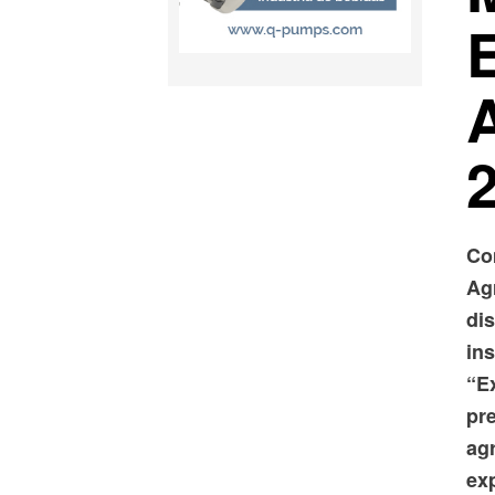
Co
Ag
dis
in
“E
pre
agr
ex