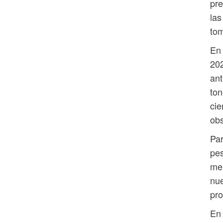
pre
las
tom
En 
202
ant
ton
cie
obs
Par
pes
men
nue
pro
En 