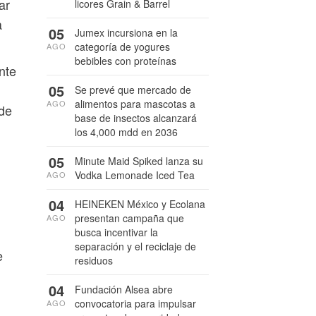
ar
licores Grain & Barrel
a
05
Jumex incursiona en la
categoría de yogures
AGO
bebibles con proteínas
nte
05
Se prevé que mercado de
alimentos para mascotas a
AGO
 de
base de insectos alcanzará
los 4,000 mdd en 2036
05
Minute Maid Spiked lanza su
Vodka Lemonade Iced Tea
AGO
04
HEINEKEN México y Ecolana
presentan campaña que
AGO
busca incentivar la
separación y el reciclaje de
e
residuos
04
Fundación Alsea abre
convocatoria para impulsar
AGO