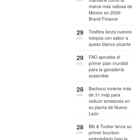
marca más valiosa de
México en 2026:
Brand Finance
29
Tostitos lanza nuevos
totopos con sabor a
JUL
queso blanco picante
29
FAO aprueba el
primer plan mundial
JUL
para la ganadería
sostenible
28
Bachoco invierte más
de 31 mdp para
JUL
reducir emisiones en
su planta de Nuevo
León
28
Bib & Tucker lanza su
primer bourbon
JUL
embotellado bajo la