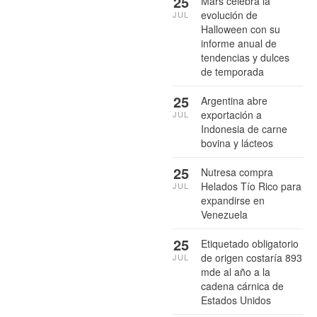
25
Mars celebra la
evolución de
JUL
Halloween con su
informe anual de
tendencias y dulces
de temporada
25
Argentina abre
exportación a
JUL
Indonesia de carne
bovina y lácteos
25
Nutresa compra
Helados Tío Rico para
JUL
expandirse en
Venezuela
25
Etiquetado obligatorio
de origen costaría 893
JUL
mde al año a la
cadena cárnica de
Estados Unidos