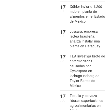
17
Döhler invierte 1,200
mdp en planta de
JUL
alimentos en el Estado
de México
17
Jussara, empresa
láctea brasileña,
JUL
analiza instalar una
planta en Paraguay
17
FDA investiga brote de
enfermedades
JUL
causadas por
Cyclospora en
lechuga iceberg de
Taylor Farms de
México
17
Tequila y cerveza
lideran exportaciones
JUL
agroalimentarias en