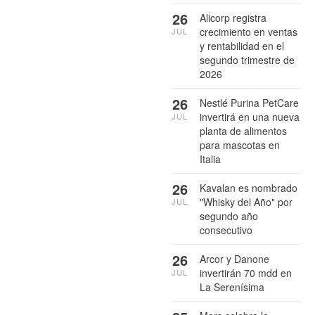
26
Alicorp registra
crecimiento en ventas
JUL
y rentabilidad en el
segundo trimestre de
2026
26
Nestlé Purina PetCare
invertirá en una nueva
JUL
planta de alimentos
para mascotas en
Italia
26
Kavalan es nombrado
"Whisky del Año" por
JUL
segundo año
consecutivo
26
Arcor y Danone
invertirán 70 mdd en
JUL
La Serenísima