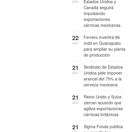
Estados Unidos y
JUL
Canadá seguirá
impulsando
exportaciones
cárnicas mexicanas
22
Ferrero invertirá 86
mdd en Guanajuato
JUL
para ampliar su planta
de producción
21
Sindicato de Estados
Unidos pide imponer
JUL
arancel del 75% a la
cerveza mexicana
21
Reino Unido y Suiza
cierran acuerdo que
JUL
agiliza exportaciones
cárnicas británicas
21
Sigma Foods publica
JUL