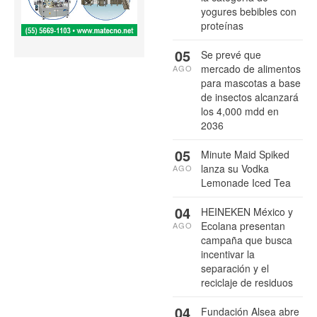
yogures bebibles con
proteínas
05
Se prevé que
mercado de alimentos
AGO
para mascotas a base
de insectos alcanzará
los 4,000 mdd en
2036
05
Minute Maid Spiked
lanza su Vodka
AGO
Lemonade Iced Tea
04
HEINEKEN México y
Ecolana presentan
AGO
campaña que busca
incentivar la
separación y el
reciclaje de residuos
04
Fundación Alsea abre