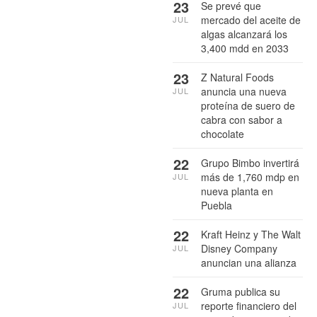
23
Se prevé que
mercado del aceite de
JUL
algas alcanzará los
3,400 mdd en 2033
23
Z Natural Foods
anuncia una nueva
JUL
proteína de suero de
cabra con sabor a
chocolate
22
Grupo Bimbo invertirá
más de 1,760 mdp en
JUL
nueva planta en
Puebla
22
Kraft Heinz y The Walt
Disney Company
JUL
anuncian una alianza
22
Gruma publica su
reporte financiero del
JUL