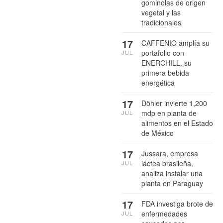
gominolas de origen
vegetal y las
tradicionales
17
CAFFENIO amplía su
portafolio con
JUL
ENERCHILL, su
primera bebida
energética
17
Döhler invierte 1,200
mdp en planta de
JUL
alimentos en el Estado
de México
17
Jussara, empresa
láctea brasileña,
JUL
analiza instalar una
planta en Paraguay
17
FDA investiga brote de
enfermedades
JUL