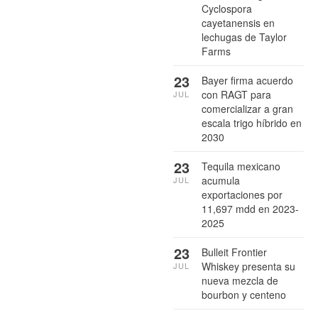
Cyclospora
cayetanensis en
lechugas de Taylor
Farms
23
Bayer firma acuerdo
con RAGT para
JUL
comercializar a gran
escala trigo híbrido en
2030
23
Tequila mexicano
acumula
JUL
exportaciones por
11,697 mdd en 2023-
2025
23
Bulleit Frontier
Whiskey presenta su
JUL
nueva mezcla de
bourbon y centeno