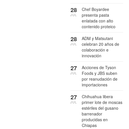
28
Chef Boyardee
presenta pasta
JUL
enlatada con alto
contenido proteico
28
ADM y Matsutani
celebran 20 años de
JUL
colaboración e
innovación
27
Acciones de Tyson
Foods y JBS suben
JUL
por reanudación de
importaciones
27
Chihuahua libera
primer lote de moscas
JUL
estériles del gusano
barrenador
producidas en
Chiapas