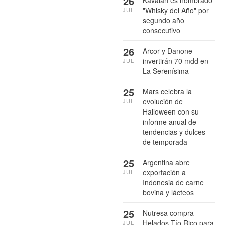
26
Kavalan es nombrado
"Whisky del Año" por
JUL
segundo año
consecutivo
26
Arcor y Danone
invertirán 70 mdd en
JUL
La Serenísima
25
Mars celebra la
evolución de
JUL
Halloween con su
informe anual de
tendencias y dulces
de temporada
25
Argentina abre
exportación a
JUL
Indonesia de carne
bovina y lácteos
25
Nutresa compra
Helados Tío Rico para
JUL