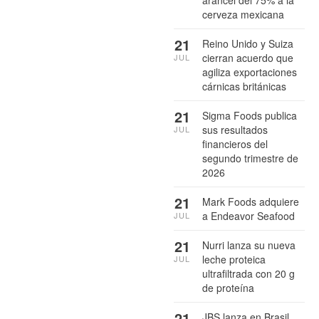
arancel del 75% a la
cerveza mexicana
21
Reino Unido y Suiza
cierran acuerdo que
JUL
agiliza exportaciones
cárnicas británicas
21
Sigma Foods publica
sus resultados
JUL
financieros del
segundo trimestre de
2026
21
Mark Foods adquiere
a Endeavor Seafood
JUL
21
Nurri lanza su nueva
leche proteica
JUL
ultrafiltrada con 20 g
de proteína
21
JBS lanza en Brasil