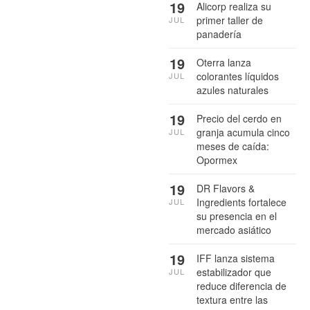
19
Alicorp realiza su
primer taller de
JUL
panadería
19
Oterra lanza
colorantes líquidos
JUL
azules naturales
19
Precio del cerdo en
granja acumula cinco
JUL
meses de caída:
Opormex
19
DR Flavors &
Ingredients fortalece
JUL
su presencia en el
mercado asiático
19
IFF lanza sistema
estabilizador que
JUL
reduce diferencia de
textura entre las