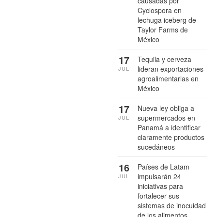
causadas por
Cyclospora en
lechuga iceberg de
Taylor Farms de
México
17
Tequila y cerveza
lideran exportaciones
JUL
agroalimentarias en
México
17
Nueva ley obliga a
supermercados en
JUL
Panamá a identificar
claramente productos
sucedáneos
16
Países de Latam
impulsarán 24
JUL
iniciativas para
fortalecer sus
sistemas de inocuidad
de los alimentos