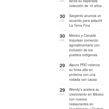
lanza su esperada
JUL
colección de 10 años
30
Sargento anuncia un
acuerdo para adquirir
JUL
La Terra Fina
30
México y Canadá
impulsan comercio
JUL
agroalimentario con
inclusión de los
pueblos indígenas
29
Alpura PRO relanza
su línea alta en
JUL
proteína con una
rodada con causa
29
Wendy’s acelera su
crecimiento en México
JUL
con nuevos
restaurantes en
Guadalajara y Ciudad