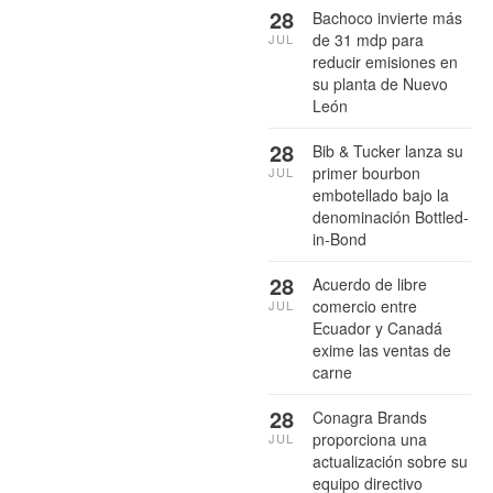
28
Bachoco invierte más
de 31 mdp para
JUL
reducir emisiones en
su planta de Nuevo
León
28
Bib & Tucker lanza su
primer bourbon
JUL
embotellado bajo la
denominación Bottled-
in-Bond
28
Acuerdo de libre
comercio entre
JUL
Ecuador y Canadá
exime las ventas de
carne
28
Conagra Brands
proporciona una
JUL
actualización sobre su
equipo directivo