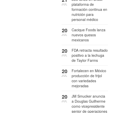
plataforma de
JUL
formación continua en
nutrición para
personal médico
20
Cacique Foods lanza
nuevos quesos
JUL
mexicanos
20
FDA retracta resultado
positivo a la lechuga
JUL
de Taylor Farms
20
Fortalecen en México
producción de frijol
JUL
con variedades
mejoradas
20
JM Smucker anuncia
a Douglas Guilherme
JUL
como vicepresidente
senior de operaciones