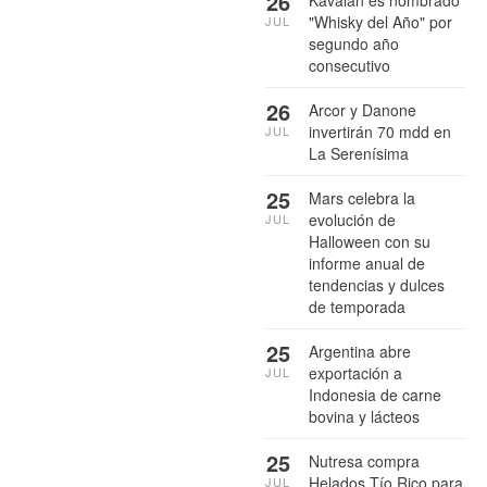
26
Kavalan es nombrado
"Whisky del Año" por
JUL
segundo año
consecutivo
26
Arcor y Danone
invertirán 70 mdd en
JUL
La Serenísima
25
Mars celebra la
evolución de
JUL
Halloween con su
informe anual de
tendencias y dulces
de temporada
25
Argentina abre
exportación a
JUL
Indonesia de carne
bovina y lácteos
25
Nutresa compra
Helados Tío Rico para
JUL