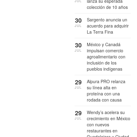
lanza su esperada
JUL
colección de 10 años
30
Sargento anuncia un
acuerdo para adquirir
JUL
La Terra Fina
30
México y Canadá
impulsan comercio
JUL
agroalimentario con
inclusión de los
pueblos indígenas
29
Alpura PRO relanza
su línea alta en
JUL
proteína con una
rodada con causa
29
Wendy’s acelera su
crecimiento en México
JUL
con nuevos
restaurantes en
Guadalajara y Ciudad