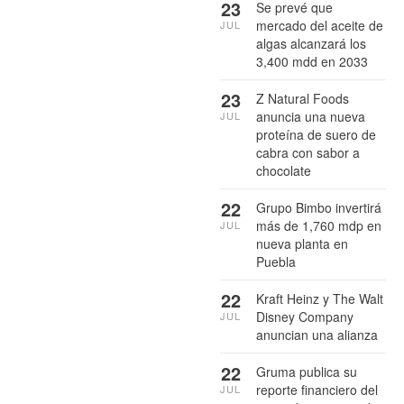
23
Se prevé que
mercado del aceite de
JUL
algas alcanzará los
3,400 mdd en 2033
23
Z Natural Foods
anuncia una nueva
JUL
proteína de suero de
cabra con sabor a
chocolate
22
Grupo Bimbo invertirá
más de 1,760 mdp en
JUL
nueva planta en
Puebla
22
Kraft Heinz y The Walt
Disney Company
JUL
anuncian una alianza
22
Gruma publica su
reporte financiero del
JUL