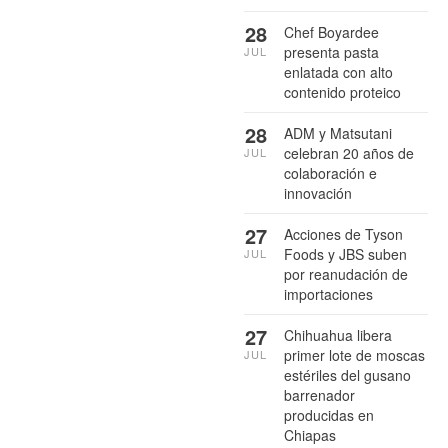
28
Chef Boyardee
presenta pasta
JUL
enlatada con alto
contenido proteico
28
ADM y Matsutani
celebran 20 años de
JUL
colaboración e
innovación
27
Acciones de Tyson
Foods y JBS suben
JUL
por reanudación de
importaciones
27
Chihuahua libera
primer lote de moscas
JUL
estériles del gusano
barrenador
producidas en
Chiapas