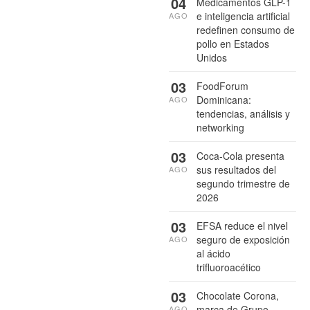
04
Medicamentos GLP-1
e inteligencia artificial
AGO
redefinen consumo de
pollo en Estados
Unidos
03
FoodForum
Dominicana:
AGO
tendencias, análisis y
networking
03
Coca-Cola presenta
sus resultados del
AGO
segundo trimestre de
2026
03
EFSA reduce el nivel
seguro de exposición
AGO
al ácido
trifluoroacético
03
Chocolate Corona,
marca de Grupo
AGO