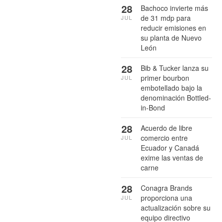
28
Bachoco invierte más
de 31 mdp para
JUL
reducir emisiones en
su planta de Nuevo
León
28
Bib & Tucker lanza su
primer bourbon
JUL
embotellado bajo la
denominación Bottled-
in-Bond
28
Acuerdo de libre
comercio entre
JUL
Ecuador y Canadá
exime las ventas de
carne
28
Conagra Brands
proporciona una
JUL
actualización sobre su
equipo directivo