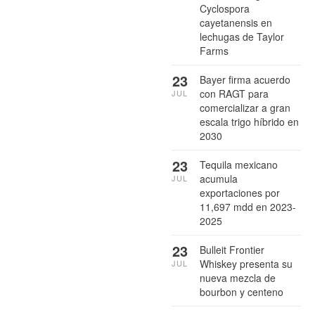
Cyclospora
cayetanensis en
lechugas de Taylor
Farms
23
Bayer firma acuerdo
con RAGT para
JUL
comercializar a gran
escala trigo híbrido en
2030
23
Tequila mexicano
acumula
JUL
exportaciones por
11,697 mdd en 2023-
2025
23
Bulleit Frontier
Whiskey presenta su
JUL
nueva mezcla de
bourbon y centeno