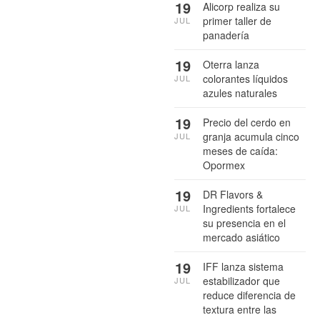
19
Alicorp realiza su
primer taller de
JUL
panadería
19
Oterra lanza
colorantes líquidos
JUL
azules naturales
19
Precio del cerdo en
granja acumula cinco
JUL
meses de caída:
Opormex
19
DR Flavors &
Ingredients fortalece
JUL
su presencia en el
mercado asiático
19
IFF lanza sistema
estabilizador que
JUL
reduce diferencia de
textura entre las