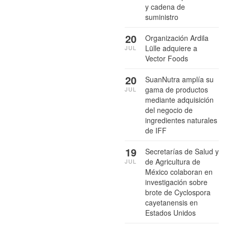
y cadena de
suministro
20
Organización Ardila
Lülle adquiere a
JUL
Vector Foods
20
SuanNutra amplía su
gama de productos
JUL
mediante adquisición
del negocio de
ingredientes naturales
de IFF
19
Secretarías de Salud y
de Agricultura de
JUL
México colaboran en
investigación sobre
brote de Cyclospora
cayetanensis en
Estados Unidos