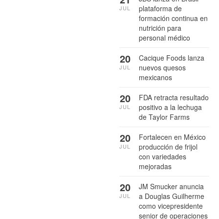
plataforma de
JUL
formación continua en
nutrición para
personal médico
20
Cacique Foods lanza
nuevos quesos
JUL
mexicanos
20
FDA retracta resultado
positivo a la lechuga
JUL
de Taylor Farms
20
Fortalecen en México
producción de frijol
JUL
con variedades
mejoradas
20
JM Smucker anuncia
a Douglas Guilherme
JUL
como vicepresidente
senior de operaciones