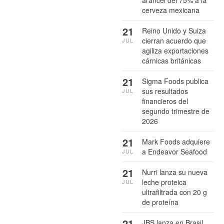
arancel del 75% a la
cerveza mexicana
21
Reino Unido y Suiza
cierran acuerdo que
JUL
agiliza exportaciones
cárnicas británicas
21
Sigma Foods publica
sus resultados
JUL
financieros del
segundo trimestre de
2026
21
Mark Foods adquiere
a Endeavor Seafood
JUL
21
Nurri lanza su nueva
leche proteica
JUL
ultrafiltrada con 20 g
de proteína
21
JBS lanza en Brasil