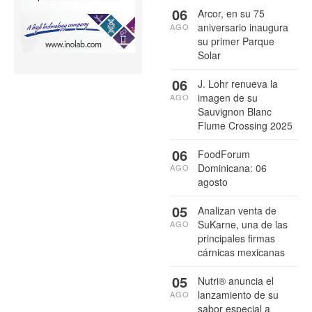
06
Arcor, en su 75
aniversario inaugura
AGO
su primer Parque
Solar
06
J. Lohr renueva la
imagen de su
AGO
Sauvignon Blanc
Flume Crossing 2025
06
FoodForum
Dominicana: 06
AGO
agosto
05
Analizan venta de
SuKarne, una de las
AGO
principales firmas
cárnicas mexicanas
05
Nutri® anuncia el
lanzamiento de su
AGO
sabor especial a