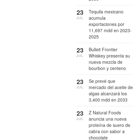
23
Tequila mexicano
acumula
JUL
exportaciones por
11,697 mdd en 2023-
2025
23
Bulleit Frontier
Whiskey presenta su
JUL
nueva mezcla de
bourbon y centeno
23
Se prevé que
mercado del aceite de
JUL
algas alcanzará los
3,400 mdd en 2033
23
Z Natural Foods
anuncia una nueva
JUL
proteína de suero de
cabra con sabor a
chocolate