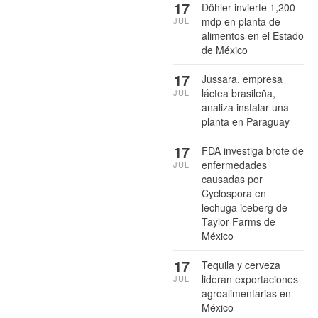
17
Döhler invierte 1,200
mdp en planta de
JUL
alimentos en el Estado
de México
17
Jussara, empresa
láctea brasileña,
JUL
analiza instalar una
planta en Paraguay
17
FDA investiga brote de
enfermedades
JUL
causadas por
Cyclospora en
lechuga iceberg de
Taylor Farms de
México
17
Tequila y cerveza
lideran exportaciones
JUL
agroalimentarias en
México