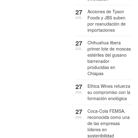
27
Acciones de Tyson
Foods y JBS suben
JUL
por reanudación de
importaciones
27
Chihuahua libera
primer lote de moscas
JUL
estériles del gusano
barrenador
producidas en
Chiapas
27
Ethica Wines refuerza
su compromiso con la
JUL
formación enológica
27
Coca-Cola FEMSA,
reconocida como una
JUL
de las empresas
líderes en
sostenibilidad