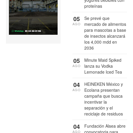
proteínas
05
Se prevé que
mercado de alimentos
AGO
para mascotas a base
de insectos alcanzará
los 4,000 mdd en
2036
05
Minute Maid Spiked
lanza su Vodka
AGO
Lemonade Iced Tea
04
HEINEKEN México y
Ecolana presentan
AGO
campaña que busca
incentivar la
separación y el
reciclaje de residuos
04
Fundación Alsea abre
convocatoria para
AGO