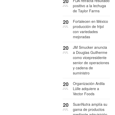
20
FDA retracta resultado
positivo a la lechuga
JUL
de Taylor Farms
20
Fortalecen en México
producción de frijol
JUL
con variedades
mejoradas
20
JM Smucker anuncia
a Douglas Guilherme
JUL
como vicepresidente
senior de operaciones
y cadena de
suministro
20
Organización Ardila
Lülle adquiere a
JUL
Vector Foods
20
SuanNutra amplía su
gama de productos
JUL
mediante adquisición