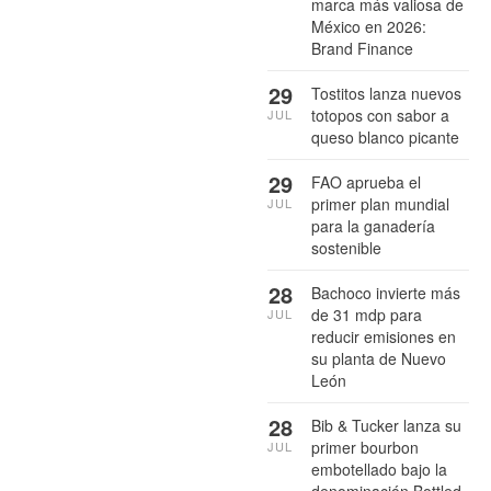
marca más valiosa de
México en 2026:
Brand Finance
29
Tostitos lanza nuevos
totopos con sabor a
JUL
queso blanco picante
29
FAO aprueba el
primer plan mundial
JUL
para la ganadería
sostenible
28
Bachoco invierte más
de 31 mdp para
JUL
reducir emisiones en
su planta de Nuevo
León
28
Bib & Tucker lanza su
primer bourbon
JUL
embotellado bajo la
denominación Bottled-