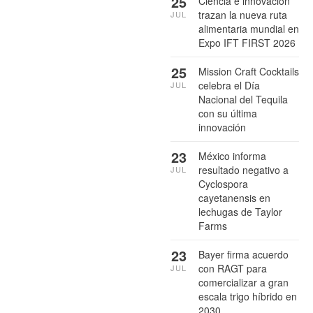
25
Ciencia e innovación
trazan la nueva ruta
JUL
alimentaria mundial en
Expo IFT FIRST 2026
25
Mission Craft Cocktails
celebra el Día
JUL
Nacional del Tequila
con su última
innovación
23
México informa
resultado negativo a
JUL
Cyclospora
cayetanensis en
lechugas de Taylor
Farms
23
Bayer firma acuerdo
con RAGT para
JUL
comercializar a gran
escala trigo híbrido en
2030