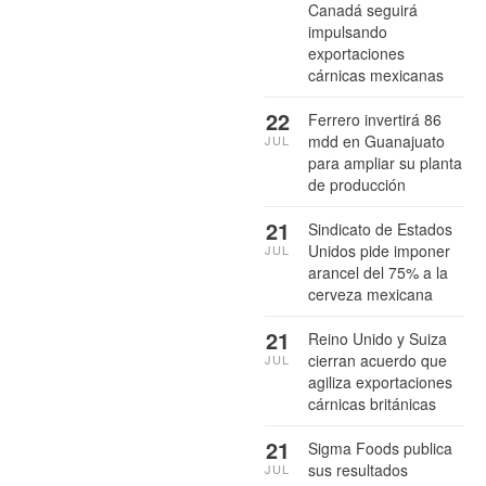
Canadá seguirá
impulsando
exportaciones
cárnicas mexicanas
22
Ferrero invertirá 86
mdd en Guanajuato
JUL
para ampliar su planta
de producción
21
Sindicato de Estados
Unidos pide imponer
JUL
arancel del 75% a la
cerveza mexicana
21
Reino Unido y Suiza
cierran acuerdo que
JUL
agiliza exportaciones
cárnicas británicas
21
Sigma Foods publica
sus resultados
JUL