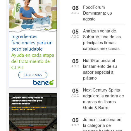
06
FoodForum
Dominicana: 06
AGO
agosto
05
Analizan venta de
SuKarne, una de las
AGO
principales firmas
cárnicas mexicanas
05
Nutri® anuncia el
lanzamiento de su
AGO
sabor especial a
plátano
05
Next Century Spirits
adquiere la cartera de
AGO
marcas de licores
Grain & Barrel
05
Jumex incursiona en
la categoría de
AGO
yogures bebibles con