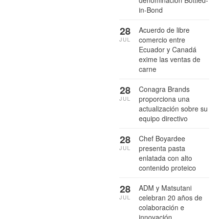
in-Bond
28
Acuerdo de libre
comercio entre
JUL
Ecuador y Canadá
exime las ventas de
carne
28
Conagra Brands
proporciona una
JUL
actualización sobre su
equipo directivo
28
Chef Boyardee
presenta pasta
JUL
enlatada con alto
contenido proteico
28
ADM y Matsutani
celebran 20 años de
JUL
colaboración e
innovación