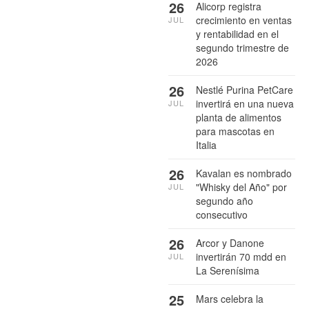
26
Alicorp registra
crecimiento en ventas
JUL
y rentabilidad en el
segundo trimestre de
2026
26
Nestlé Purina PetCare
invertirá en una nueva
JUL
planta de alimentos
para mascotas en
Italia
26
Kavalan es nombrado
"Whisky del Año" por
JUL
segundo año
consecutivo
26
Arcor y Danone
invertirán 70 mdd en
JUL
La Serenísima
25
Mars celebra la