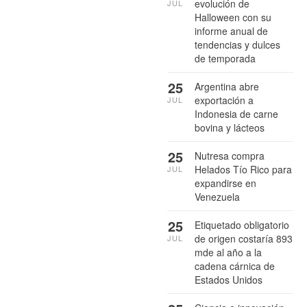
evolución de
JUL
Halloween con su
informe anual de
tendencias y dulces
de temporada
25
Argentina abre
exportación a
JUL
Indonesia de carne
bovina y lácteos
25
Nutresa compra
Helados Tío Rico para
JUL
expandirse en
Venezuela
25
Etiquetado obligatorio
de origen costaría 893
JUL
mde al año a la
cadena cárnica de
Estados Unidos