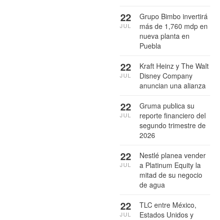
22
Grupo Bimbo invertirá
más de 1,760 mdp en
JUL
nueva planta en
Puebla
22
Kraft Heinz y The Walt
Disney Company
JUL
anuncian una alianza
22
Gruma publica su
reporte financiero del
JUL
segundo trimestre de
2026
22
Nestlé planea vender
a Platinum Equity la
JUL
mitad de su negocio
de agua
22
TLC entre México,
Estados Unidos y
JUL