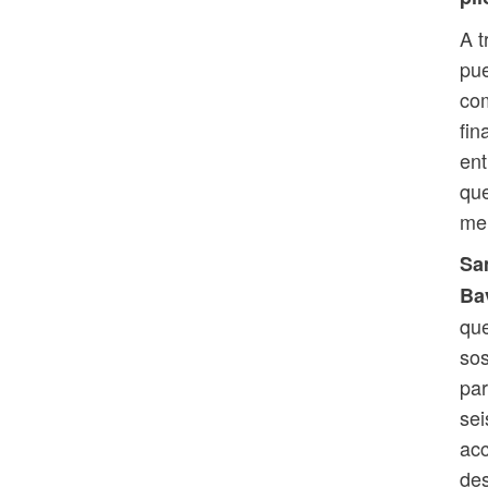
A t
pue
com
fin
ent
que
me
Sa
Ba
que
sos
par
sei
acc
des