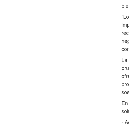
bie
“Lo
imp
rec
neg
com
La 
pru
ofr
pro
sos
En 
sol
- A