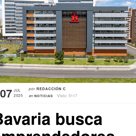
07
por
REDACCIÓN C
JUL
2025
en
Visto: 5117
NOTICIAS
Bavaria busca
emprendedores