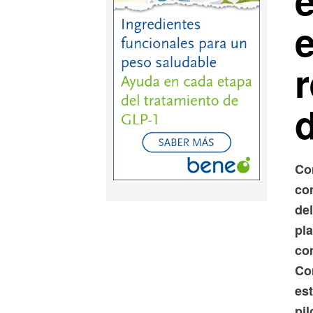
d
Co
co
de
pl
co
Co
es
pi