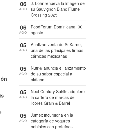
06
J. Lohr renueva la imagen de
su Sauvignon Blanc Flume
AGO
Crossing 2025
06
FoodForum Dominicana: 06
agosto
AGO
05
Analizan venta de SuKarne,
una de las principales firmas
AGO
cárnicas mexicanas
05
Nutri® anuncia el lanzamiento
de su sabor especial a
AGO
ión
plátano
05
Next Century Spirits adquiere
is
la cartera de marcas de
AGO
licores Grain & Barrel
e
05
Jumex incursiona en la
categoría de yogures
AGO
bebibles con proteínas