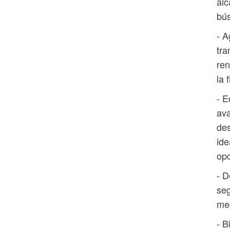
alc
bús
- A
tra
ren
la 
- E
ava
des
ide
opc
- D
seg
med
- B