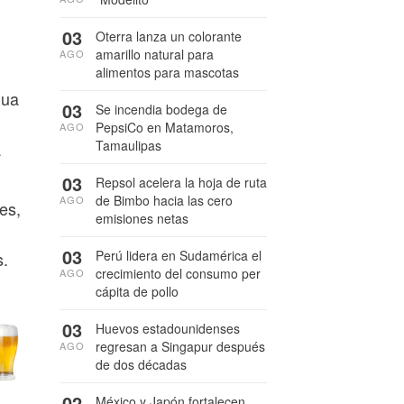
03
Oterra lanza un colorante
amarillo natural para
AGO
alimentos para mascotas
gua
03
Se incendia bodega de
PepsiCo en Matamoros,
AGO
Tamaulipas
a
03
Repsol acelera la hoja de ruta
de Bimbo hacia las cero
AGO
es,
emisiones netas
03
Perú lidera en Sudamérica el
s.
crecimiento del consumo per
AGO
cápita de pollo
03
Huevos estadounidenses
regresan a Singapur después
AGO
de dos décadas
02
México y Japón fortalecen