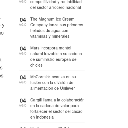
competitividad y rentabilidad
AGO
del sector arrocero nacional
a
04
The Magnum Ice Cream
 y
Company lanza sus primeros
AGO
helados de agua con
mo
vitaminas y minerales
04
Mars incorpora mentol
natural trazable a su cadena
AGO
a
de suministro europea de
chicles
as
os
04
McCormick avanza en su
fusión con la división de
AGO
alimentación de Unilever
04
Cargill llama a la colaboración
en la cadena de valor para
AGO
fortalecer el sector del cacao
en Indonesia