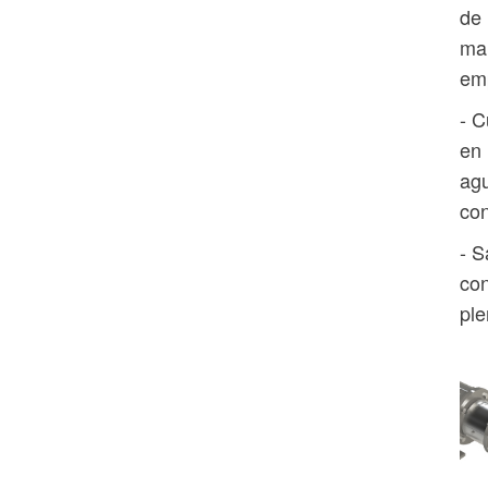
de 
man
em
- C
en 
agu
con
- S
con
ple