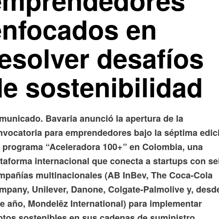
enfocados en
resolver desafíos
e sostenibilidad
municado. Bavaria anunció la apertura de la
nvocatoria para emprendedores bajo la séptima edic
l programa “Aceleradora 100+” en Colombia, una
ataforma internacional que conecta a startups con se
mpañías multinacionales (AB InBev, The Coca-Cola
mpany, Unilever, Danone, Colgate-Palmolive y, desd
te año, Mondelēz International) para implementar
lotos sostenibles en sus cadenas de suministro.