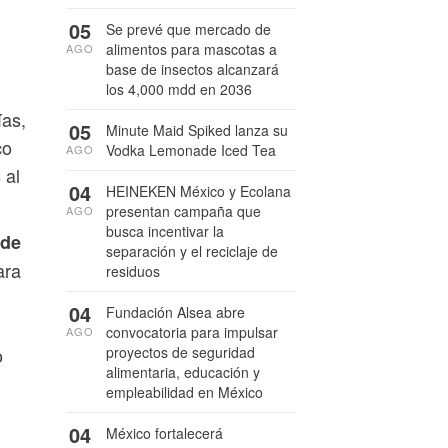
05
Se prevé que mercado de
alimentos para mascotas a
AGO
base de insectos alcanzará
los 4,000 mdd en 2036
ías,
05
Minute Maid Spiked lanza su
co
Vodka Lemonade Iced Tea
AGO
 al
04
HEINEKEN México y Ecolana
presentan campaña que
AGO
busca incentivar la
 de
separación y el reciclaje de
ara
residuos
04
Fundación Alsea abre
convocatoria para impulsar
AGO
o
proyectos de seguridad
alimentaria, educación y
empleabilidad en México
04
México fortalecerá