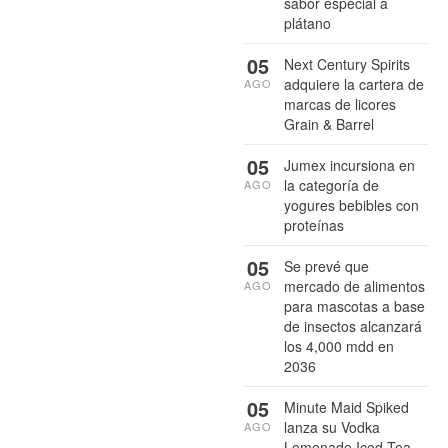
sabor especial a
plátano
05
Next Century Spirits
adquiere la cartera de
AGO
marcas de licores
Grain & Barrel
05
Jumex incursiona en
la categoría de
AGO
yogures bebibles con
proteínas
05
Se prevé que
mercado de alimentos
AGO
para mascotas a base
de insectos alcanzará
los 4,000 mdd en
2036
05
Minute Maid Spiked
lanza su Vodka
AGO
Lemonade Iced Tea