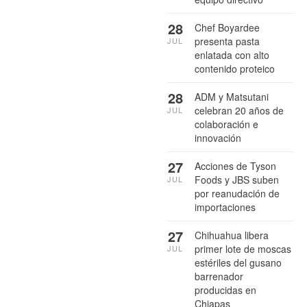
28
Chef Boyardee
presenta pasta
JUL
enlatada con alto
contenido proteico
28
ADM y Matsutani
celebran 20 años de
JUL
colaboración e
innovación
27
Acciones de Tyson
Foods y JBS suben
JUL
por reanudación de
importaciones
27
Chihuahua libera
primer lote de moscas
JUL
estériles del gusano
barrenador
producidas en
Chiapas