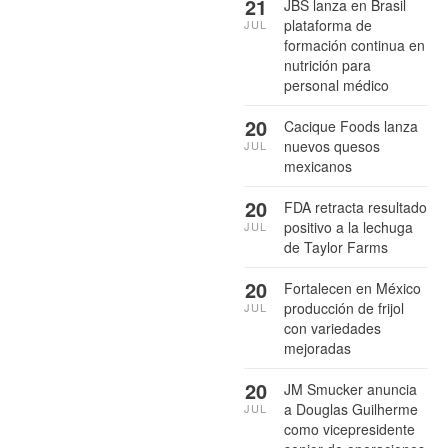
21
JBS lanza en Brasil
plataforma de
JUL
formación continua en
nutrición para
personal médico
20
Cacique Foods lanza
nuevos quesos
JUL
mexicanos
20
FDA retracta resultado
positivo a la lechuga
JUL
de Taylor Farms
20
Fortalecen en México
producción de frijol
JUL
con variedades
mejoradas
20
JM Smucker anuncia
a Douglas Guilherme
JUL
como vicepresidente