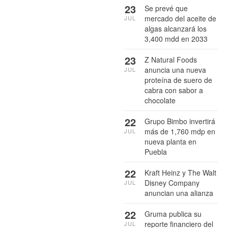
23
Se prevé que
mercado del aceite de
JUL
algas alcanzará los
3,400 mdd en 2033
23
Z Natural Foods
anuncia una nueva
JUL
proteína de suero de
cabra con sabor a
chocolate
22
Grupo Bimbo invertirá
más de 1,760 mdp en
JUL
nueva planta en
Puebla
22
Kraft Heinz y The Walt
Disney Company
JUL
anuncian una alianza
22
Gruma publica su
reporte financiero del
JUL