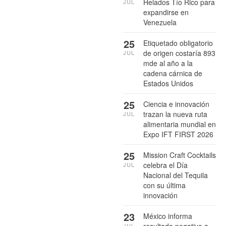
Helados Tío Rico para
JUL
expandirse en
Venezuela
25
Etiquetado obligatorio
de origen costaría 893
JUL
mde al año a la
cadena cárnica de
Estados Unidos
25
Ciencia e innovación
trazan la nueva ruta
JUL
alimentaria mundial en
Expo IFT FIRST 2026
25
Mission Craft Cocktails
celebra el Día
JUL
Nacional del Tequila
con su última
innovación
23
México informa
JUL