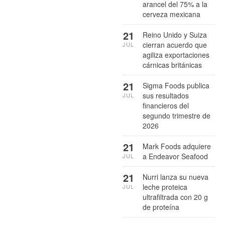
arancel del 75% a la
cerveza mexicana
21
Reino Unido y Suiza
cierran acuerdo que
JUL
agiliza exportaciones
cárnicas británicas
21
Sigma Foods publica
sus resultados
JUL
financieros del
segundo trimestre de
2026
21
Mark Foods adquiere
a Endeavor Seafood
JUL
21
Nurri lanza su nueva
leche proteica
JUL
ultrafiltrada con 20 g
de proteína