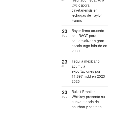
resultado negativo a
Cyclospora
cayetanensis en
lechugas de Taylor
Farms
23
Bayer firma acuerdo
con RAGT para
JUL
comercializar a gran
escala trigo híbrido en
2030
23
Tequila mexicano
acumula
JUL
exportaciones por
11,697 mdd en 2023-
2025
23
Bulleit Frontier
Whiskey presenta su
JUL
nueva mezcla de
bourbon y centeno