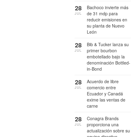
28
Bachoco invierte más
de 31 mdp para
JUL
reducir emisiones en
su planta de Nuevo
León
28
Bib & Tucker lanza su
primer bourbon
JUL
embotellado bajo la
denominación Bottled-
in-Bond
28
Acuerdo de libre
comercio entre
JUL
Ecuador y Canadá
exime las ventas de
carne
28
Conagra Brands
proporciona una
JUL
actualización sobre su
equipo directivo