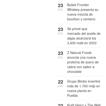
23
Bulleit Frontier
Whiskey presenta su
JUL
nueva mezcla de
bourbon y centeno
23
Se prevé que
mercado del aceite de
JUL
algas alcanzará los
3,400 mdd en 2033
23
Z Natural Foods
anuncia una nueva
JUL
proteína de suero de
cabra con sabor a
chocolate
22
Grupo Bimbo invertirá
más de 1,760 mdp en
JUL
nueva planta en
Puebla
22
Kraft Heinz y The Walt