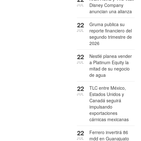
Disney Company
JUL
anuncian una alianza
22
Gruma publica su
reporte financiero del
JUL
segundo trimestre de
2026
22
Nestlé planea vender
a Platinum Equity la
JUL
mitad de su negocio
de agua
22
TLC entre México,
Estados Unidos y
JUL
Canadá seguirá
impulsando
exportaciones
cárnicas mexicanas
22
Ferrero invertirá 86
mdd en Guanajuato
JUL