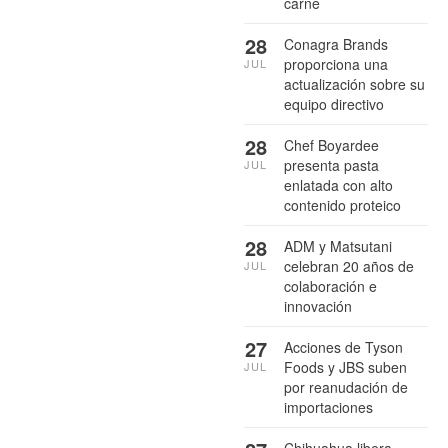
carne
28
Conagra Brands
proporciona una
JUL
actualización sobre su
equipo directivo
28
Chef Boyardee
presenta pasta
JUL
enlatada con alto
contenido proteico
28
ADM y Matsutani
celebran 20 años de
JUL
colaboración e
innovación
27
Acciones de Tyson
Foods y JBS suben
JUL
por reanudación de
importaciones
Chihuahua libera