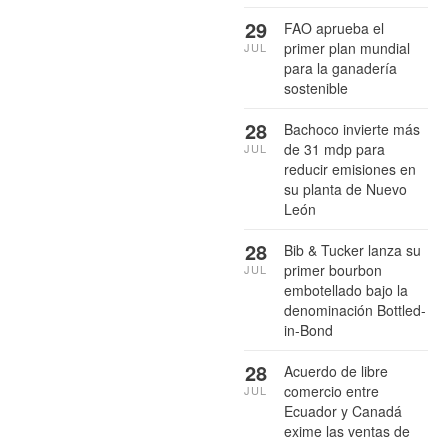
29
FAO aprueba el
primer plan mundial
JUL
para la ganadería
sostenible
28
Bachoco invierte más
de 31 mdp para
JUL
reducir emisiones en
su planta de Nuevo
León
28
Bib & Tucker lanza su
primer bourbon
JUL
embotellado bajo la
denominación Bottled-
in-Bond
28
Acuerdo de libre
comercio entre
JUL
Ecuador y Canadá
exime las ventas de