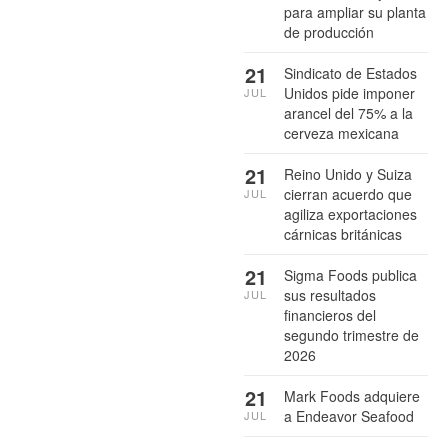
para ampliar su planta
de producción
21
Sindicato de Estados
Unidos pide imponer
JUL
arancel del 75% a la
cerveza mexicana
21
Reino Unido y Suiza
cierran acuerdo que
JUL
agiliza exportaciones
cárnicas británicas
21
Sigma Foods publica
sus resultados
JUL
financieros del
segundo trimestre de
2026
21
Mark Foods adquiere
a Endeavor Seafood
JUL