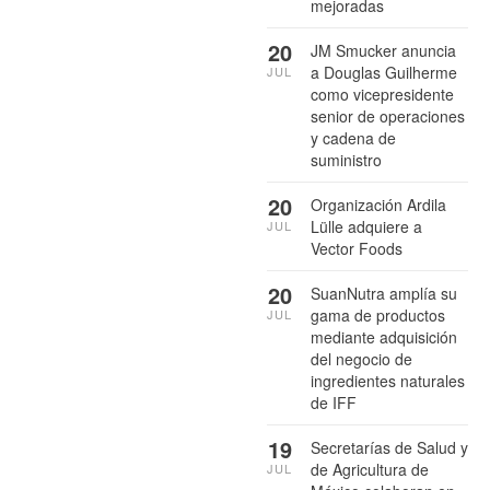
mejoradas
20
JM Smucker anuncia
a Douglas Guilherme
JUL
como vicepresidente
senior de operaciones
y cadena de
suministro
20
Organización Ardila
Lülle adquiere a
JUL
Vector Foods
20
SuanNutra amplía su
gama de productos
JUL
mediante adquisición
del negocio de
ingredientes naturales
de IFF
19
Secretarías de Salud y
de Agricultura de
JUL