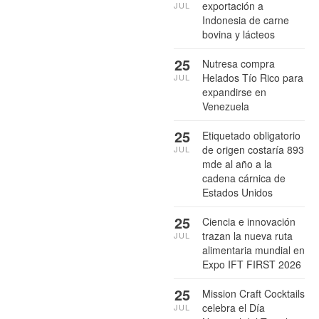
exportación a
JUL
Indonesia de carne
bovina y lácteos
25
Nutresa compra
Helados Tío Rico para
JUL
expandirse en
Venezuela
25
Etiquetado obligatorio
de origen costaría 893
JUL
mde al año a la
cadena cárnica de
Estados Unidos
25
Ciencia e innovación
trazan la nueva ruta
JUL
alimentaria mundial en
Expo IFT FIRST 2026
25
Mission Craft Cocktails
celebra el Día
JUL