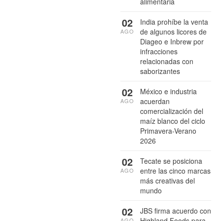
alimentaria
02
India prohíbe la venta
de algunos licores de
AGO
Diageo e Inbrew por
infracciones
relacionadas con
saborizantes
02
México e industria
acuerdan
AGO
comercialización del
maíz blanco del ciclo
Primavera-Verano
2026
02
Tecate se posiciona
entre las cinco marcas
AGO
más creativas del
mundo
02
JBS firma acuerdo con
Highland Foods para
AGO