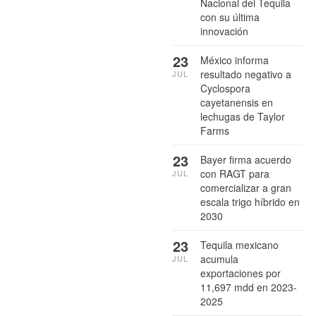
Nacional del Tequila
con su última
innovación
23
México informa
resultado negativo a
JUL
Cyclospora
cayetanensis en
lechugas de Taylor
Farms
23
Bayer firma acuerdo
con RAGT para
JUL
comercializar a gran
escala trigo híbrido en
2030
23
Tequila mexicano
acumula
JUL
exportaciones por
11,697 mdd en 2023-
2025