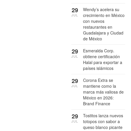
29
Wendy’s acelera su
crecimiento en México
JUL
con nuevos
restaurantes en
Guadalajara y Ciudad
de México
29
Esmeralda Corp.
obtiene certificación
JUL
Halal para exportar a
países islámicos
29
Corona Extra se
mantiene como la
JUL
marca más valiosa de
México en 2026:
Brand Finance
29
Tostitos lanza nuevos
totopos con sabor a
JUL
queso blanco picante