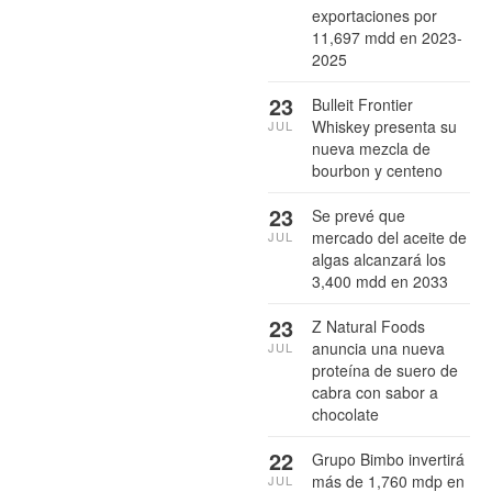
exportaciones por
11,697 mdd en 2023-
2025
23
Bulleit Frontier
Whiskey presenta su
JUL
nueva mezcla de
bourbon y centeno
23
Se prevé que
mercado del aceite de
JUL
algas alcanzará los
3,400 mdd en 2033
23
Z Natural Foods
anuncia una nueva
JUL
proteína de suero de
cabra con sabor a
chocolate
22
Grupo Bimbo invertirá
más de 1,760 mdp en
JUL