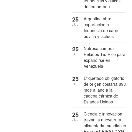
tendencias y dulces
de temporada
25
Argentina abre
exportación a
JUL
Indonesia de carne
bovina y lácteos
25
Nutresa compra
Helados Tío Rico para
JUL
expandirse en
Venezuela
25
Etiquetado obligatorio
de origen costaría 893
JUL
mde al año a la
cadena cárnica de
Estados Unidos
25
Ciencia e innovación
trazan la nueva ruta
JUL
alimentaria mundial en
Expo IFT FIRST 2026