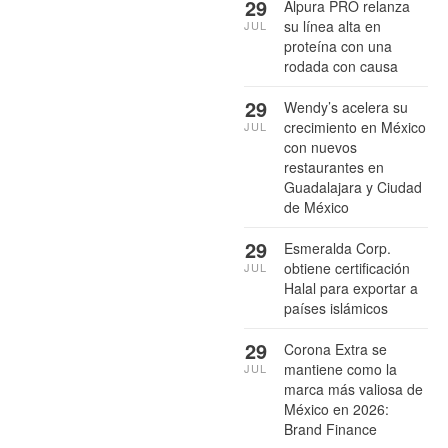
29
Alpura PRO relanza
su línea alta en
JUL
proteína con una
rodada con causa
29
Wendy’s acelera su
crecimiento en México
JUL
con nuevos
restaurantes en
Guadalajara y Ciudad
de México
29
Esmeralda Corp.
obtiene certificación
JUL
Halal para exportar a
países islámicos
29
Corona Extra se
mantiene como la
JUL
marca más valiosa de
México en 2026:
Brand Finance