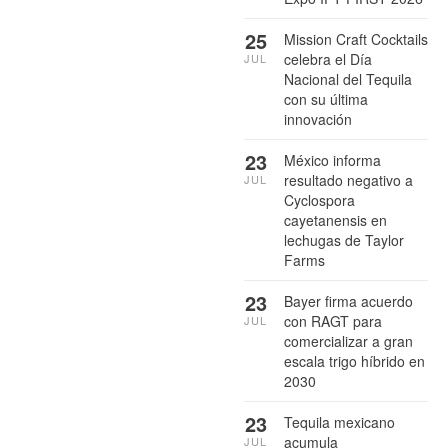
25
Mission Craft Cocktails
celebra el Día
JUL
Nacional del Tequila
con su última
innovación
23
México informa
resultado negativo a
JUL
Cyclospora
cayetanensis en
lechugas de Taylor
Farms
23
Bayer firma acuerdo
con RAGT para
JUL
comercializar a gran
escala trigo híbrido en
2030
23
Tequila mexicano
acumula
JUL