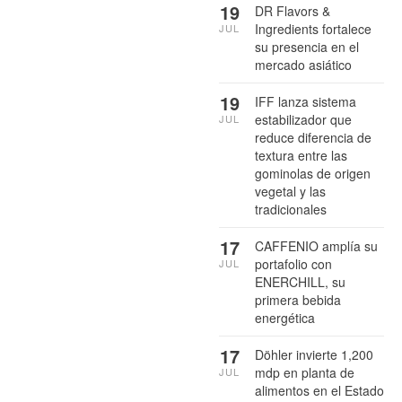
19
DR Flavors &
Ingredients fortalece
JUL
su presencia en el
mercado asiático
19
IFF lanza sistema
estabilizador que
JUL
reduce diferencia de
textura entre las
gominolas de origen
vegetal y las
tradicionales
17
CAFFENIO amplía su
portafolio con
JUL
ENERCHILL, su
primera bebida
energética
17
Döhler invierte 1,200
mdp en planta de
JUL
alimentos en el Estado