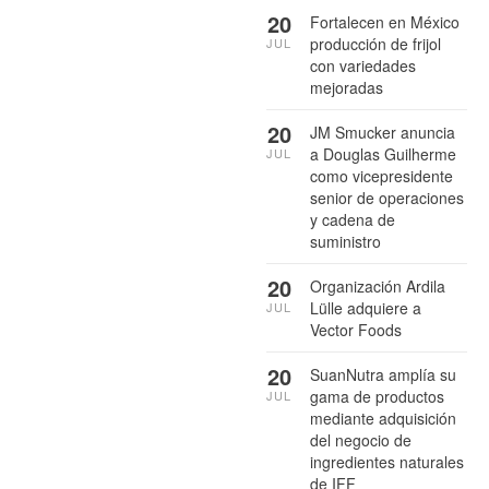
20
Fortalecen en México
producción de frijol
JUL
con variedades
mejoradas
20
JM Smucker anuncia
a Douglas Guilherme
JUL
como vicepresidente
senior de operaciones
y cadena de
suministro
20
Organización Ardila
Lülle adquiere a
JUL
Vector Foods
20
SuanNutra amplía su
gama de productos
JUL
mediante adquisición
del negocio de
ingredientes naturales
de IFF