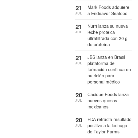
21
Mark Foods adquiere
a Endeavor Seafood
JUL
21
Nurri lanza su nueva
leche proteica
JUL
ultrafiltrada con 20 g
de proteína
21
JBS lanza en Brasil
plataforma de
JUL
formación continua en
nutrición para
personal médico
20
Cacique Foods lanza
nuevos quesos
JUL
mexicanos
20
FDA retracta resultado
positivo a la lechuga
JUL
de Taylor Farms