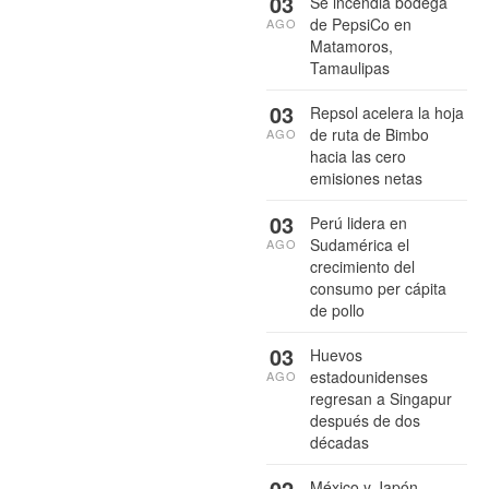
03
Se incendia bodega
de PepsiCo en
AGO
Matamoros,
Tamaulipas
03
Repsol acelera la hoja
de ruta de Bimbo
AGO
hacia las cero
emisiones netas
03
Perú lidera en
Sudamérica el
AGO
crecimiento del
consumo per cápita
de pollo
03
Huevos
estadounidenses
AGO
regresan a Singapur
después de dos
décadas
02
México y Japón