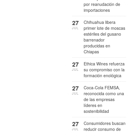
por reanudación de
importaciones
27
Chihuahua libera
primer lote de moscas
JUL
estériles del gusano
barrenador
producidas en
Chiapas
27
Ethica Wines refuerza
su compromiso con la
JUL
formación enológica
27
Coca-Cola FEMSA,
reconocida como una
JUL
de las empresas
líderes en
sostenibilidad
27
Consumidores buscan
reducir consumo de
JUL