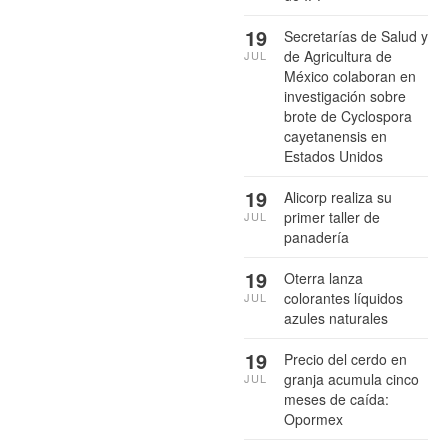
19
Secretarías de Salud y
de Agricultura de
JUL
México colaboran en
investigación sobre
brote de Cyclospora
cayetanensis en
Estados Unidos
19
Alicorp realiza su
primer taller de
JUL
panadería
19
Oterra lanza
colorantes líquidos
JUL
azules naturales
19
Precio del cerdo en
granja acumula cinco
JUL
meses de caída:
Opormex