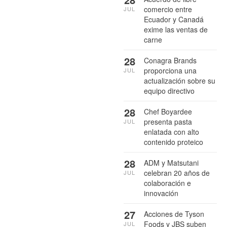
comercio entre
JUL
Ecuador y Canadá
exime las ventas de
carne
28
Conagra Brands
proporciona una
JUL
actualización sobre su
equipo directivo
28
Chef Boyardee
presenta pasta
JUL
enlatada con alto
contenido proteico
28
ADM y Matsutani
celebran 20 años de
JUL
colaboración e
innovación
27
Acciones de Tyson
Foods y JBS suben
JUL