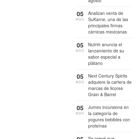
agosto
05
Analizan venta de
SuKarne, una de las
AGO
principales firmas
cárnicas mexicanas
05
Nutri® anuncia el
lanzamiento de su
AGO
sabor especial a
plátano
05
Next Century Spirits
adquiere la cartera de
AGO
marcas de licores
Grain & Barrel
05
Jumex incursiona en
la categoría de
AGO
yogures bebibles con
proteínas
05
Se prevé que