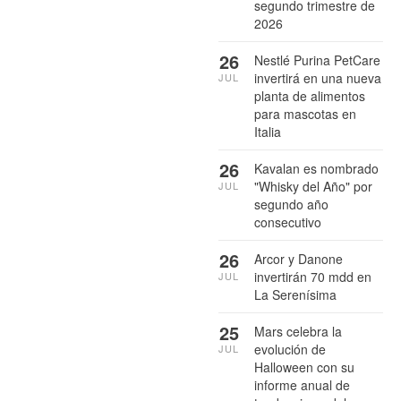
segundo trimestre de
2026
26
Nestlé Purina PetCare
invertirá en una nueva
JUL
planta de alimentos
para mascotas en
Italia
26
Kavalan es nombrado
"Whisky del Año" por
JUL
segundo año
consecutivo
26
Arcor y Danone
invertirán 70 mdd en
JUL
La Serenísima
25
Mars celebra la
evolución de
JUL
Halloween con su
informe anual de