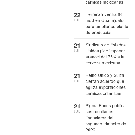
cárnicas mexicanas
22
Ferrero invertirá 86
mdd en Guanajuato
JUL
para ampliar su planta
de producción
21
Sindicato de Estados
Unidos pide imponer
JUL
arancel del 75% a la
cerveza mexicana
21
Reino Unido y Suiza
cierran acuerdo que
JUL
agiliza exportaciones
cárnicas británicas
21
Sigma Foods publica
sus resultados
JUL
financieros del
segundo trimestre de
2026