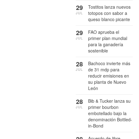
29
Tostitos lanza nuevos
totopos con sabor a
JUL
queso blanco picante
29
FAO aprueba el
primer plan mundial
JUL
para la ganadería
sostenible
28
Bachoco invierte más
de 31 mdp para
JUL
reducir emisiones en
su planta de Nuevo
León
28
Bib & Tucker lanza su
primer bourbon
JUL
embotellado bajo la
denominación Bottled-
in-Bond
28
Acuerdo de libre