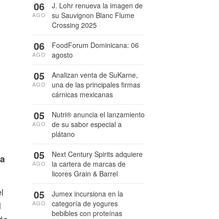
06
J. Lohr renueva la imagen de
su Sauvignon Blanc Flume
AGO
Crossing 2025
06
FoodForum Dominicana: 06
agosto
AGO
05
Analizan venta de SuKarne,
una de las principales firmas
AGO
cárnicas mexicanas
05
Nutri® anuncia el lanzamiento
de su sabor especial a
AGO
plátano
05
Next Century Spirits adquiere
ea
la cartera de marcas de
AGO
licores Grain & Barrel
l
05
Jumex incursiona en la
categoría de yogures
AGO
l
bebibles con proteínas