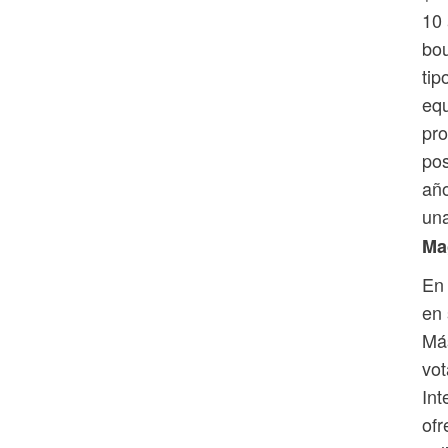
10 
bou
tip
equ
pro
pos
año
un
Mag
En 
en 
Má
vot
Int
ofr