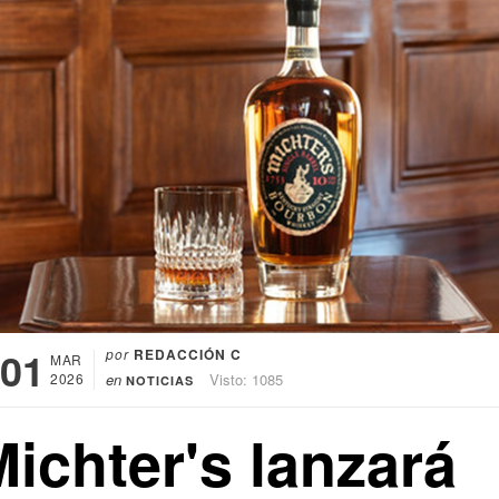
01
por
REDACCIÓN C
MAR
2026
en
Visto: 1085
NOTICIAS
ichter's lanzará