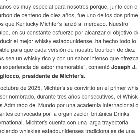
años es muy especial para nosotros porque, junto con e
rbon de centeno de diez años, fue uno de los dos prim
os que Kentucky Michter's lanzó al mercado. Nuestro
ipo, en su constante esfuerzo por alcanzar el objetivo d
ducir el mejor whisky estadounidense, ha hecho todo lo
ible para que cada versión de nuestro bourbon de diez
s sea un whisky rico y con un sabor intenso que ofrezc
a experiencia de sabor memorable", comentó
Joseph J.
liocco, presidente de Michter's.
octubre de 2025, Michter's se convirtió en el primer whi
ser nombrado, durante tres años consecutivos, el Whisk
s Admirado del Mundo por una academia internacional 
antes convocada por la organización británica Drinks
ernational. Michter's cuenta con una larga trayectoria
eciendo whiskies estadounidenses tradicionales de una