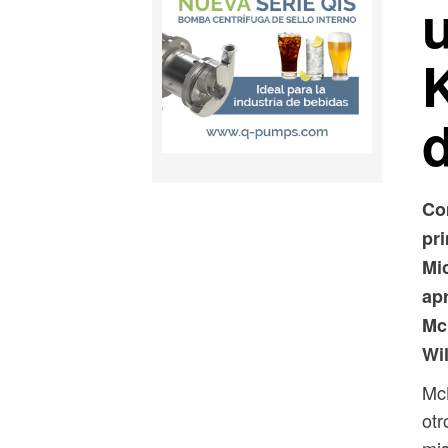
Co
pr
Mic
ap
Mc
Wi
McK
otr