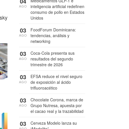
04
Medicamentos GLP-1 e
inteligencia artificial redefinen
AGO
consumo de pollo en Estados
isky
Unidos
03
FoodForum Dominicana:
tendencias, análisis y
AGO
networking
03
Coca-Cola presenta sus
resultados del segundo
AGO
trimestre de 2026
03
EFSA reduce el nivel seguro
de exposición al ácido
AGO
trifluoroacético
03
Chocolate Corona, marca de
Grupo Nutresa, apuesta por
AGO
el cacao real y la trazabilidad
03
Cerveza Modelo lanza su
“Modelito”
AGO