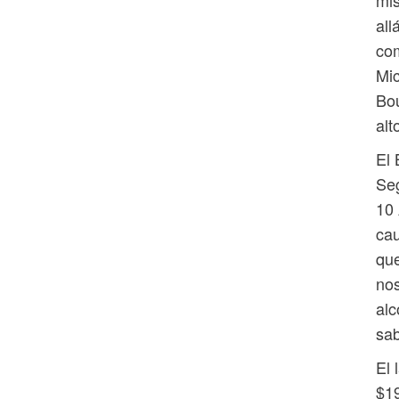
mi
all
co
Mic
Bo
alt
El 
Seg
10 
cau
que
nos
alc
sab
El 
$19