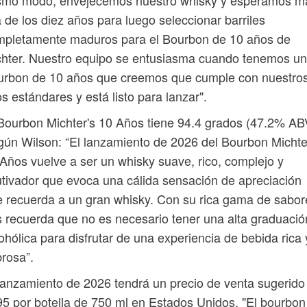
smo modo, envejecemos nuestro whisky y esperamos m
á de los diez años para luego seleccionar barriles
mpletamente maduros para el Bourbon de 10 años de
hter. Nuestro equipo se entusiasma cuando tenemos un
urbon de 10 años que creemos que cumple con nuestro
os estándares y está listo para lanzar".
Bourbon Michter's 10 Años tiene 94.4 grados (47.2% AB
ún Wilson: “El lanzamiento de 2026 del Bourbon Michte
Años vuelve a ser un whisky suave, rico, complejo y
tivador que evoca una cálida sensación de apreciación
 recuerda a un gran whisky. Con su rica gama de sabor
 recuerda que no es necesario tener una alta graduació
ohólica para disfrutar de una experiencia de bebida rica 
rosa”.
lanzamiento de 2026 tendrá un precio de venta sugerido
5 por botella de 750 ml en Estados Unidos. "El bourbon