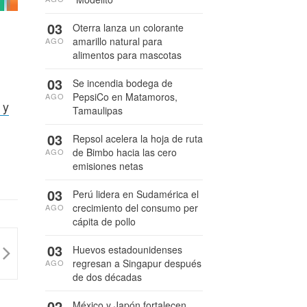
03
Oterra lanza un colorante
amarillo natural para
AGO
alimentos para mascotas
03
Se incendia bodega de
PepsiCo en Matamoros,
AGO
 y
Tamaulipas
03
Repsol acelera la hoja de ruta
de Bimbo hacia las cero
AGO
emisiones netas
03
Perú lidera en Sudamérica el
crecimiento del consumo per
AGO
cápita de pollo
03
Huevos estadounidenses
regresan a Singapur después
AGO
de dos décadas
02
México y Japón fortalecen