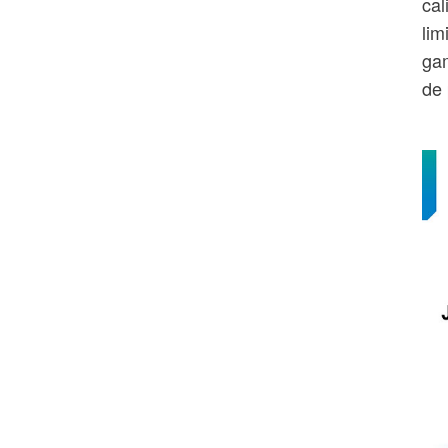
cal
lim
gam
de 