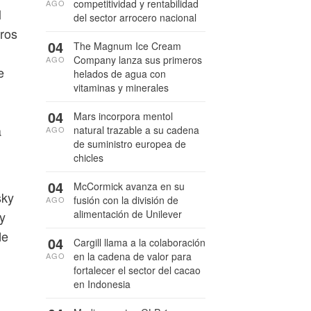
competitividad y rentabilidad
AGO
l
del sector arrocero nacional
eros
04
The Magnum Ice Cream
Company lanza sus primeros
AGO
e
helados de agua con
vitaminas y minerales
04
Mars incorpora mentol
a
natural trazable a su cadena
AGO
de suministro europea de
chicles
04
McCormick avanza en su
sky
fusión con la división de
AGO
alimentación de Unilever
y
de
04
Cargill llama a la colaboración
en la cadena de valor para
AGO
fortalecer el sector del cacao
en Indonesia