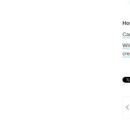
Ho
Can
Wil
cre