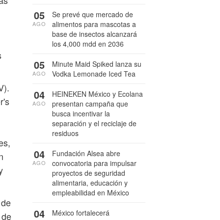
ás
05
Se prevé que mercado de
alimentos para mascotas a
AGO
base de insectos alcanzará
los 4,000 mdd en 2036
s
05
Minute Maid Spiked lanza su
Vodka Lemonade Iced Tea
AGO
V).
04
HEINEKEN México y Ecolana
r's
presentan campaña que
AGO
busca incentivar la
separación y el reciclaje de
residuos
es,
04
Fundación Alsea abre
n
convocatoria para impulsar
AGO
y
proyectos de seguridad
alimentaria, educación y
empleabilidad en México
 de
04
México fortalecerá
 de