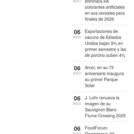
eliminará los
AGO
colorantes artificiales
en sus cereales para
finales de 2026
06
Exportaciones de
vacuno de Estados
AGO
Unidos bajan 9% en
primer semestre y las
de porcino suben 4%
06
Arcor, en su 75
aniversario inaugura
AGO
su primer Parque
Solar
06
J. Lohr renueva la
imagen de su
AGO
Sauvignon Blanc
Flume Crossing 2025
06
FoodForum
Dominicana: 06
AGO