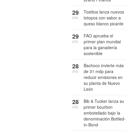
29
Tostitos lanza nuevos
totopos con sabor a
JUL
queso blanco picante
29
FAO aprueba el
primer plan mundial
JUL
para la ganadería
sostenible
28
Bachoco invierte más
de 31 mdp para
JUL
reducir emisiones en
su planta de Nuevo
León
28
Bib & Tucker lanza su
primer bourbon
JUL
embotellado bajo la
denominación Bottled-
in-Bond