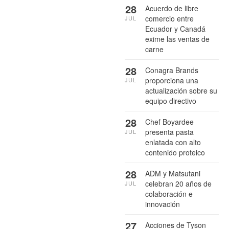
28
Acuerdo de libre
comercio entre
JUL
Ecuador y Canadá
exime las ventas de
carne
28
Conagra Brands
proporciona una
JUL
actualización sobre su
equipo directivo
28
Chef Boyardee
presenta pasta
JUL
enlatada con alto
contenido proteico
28
ADM y Matsutani
celebran 20 años de
JUL
colaboración e
innovación
27
Acciones de Tyson