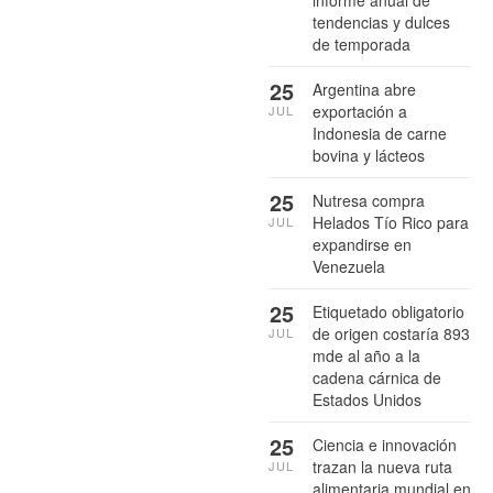
tendencias y dulces
de temporada
25
Argentina abre
exportación a
JUL
Indonesia de carne
bovina y lácteos
25
Nutresa compra
Helados Tío Rico para
JUL
expandirse en
Venezuela
25
Etiquetado obligatorio
de origen costaría 893
JUL
mde al año a la
cadena cárnica de
Estados Unidos
25
Ciencia e innovación
trazan la nueva ruta
JUL
alimentaria mundial en