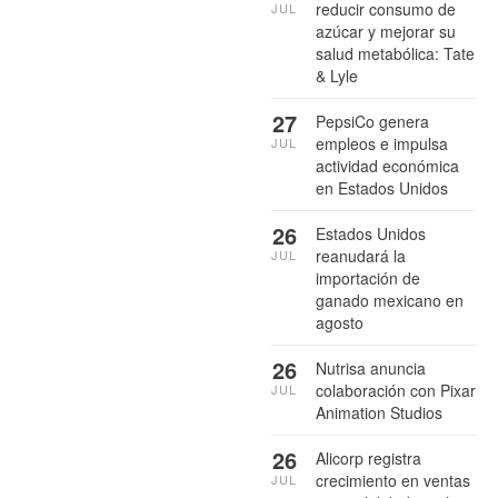
reducir consumo de
JUL
azúcar y mejorar su
salud metabólica: Tate
& Lyle
27
PepsiCo genera
empleos e impulsa
JUL
actividad económica
en Estados Unidos
26
Estados Unidos
reanudará la
JUL
importación de
ganado mexicano en
agosto
26
Nutrisa anuncia
colaboración con Pixar
JUL
Animation Studios
26
Alicorp registra
crecimiento en ventas
JUL