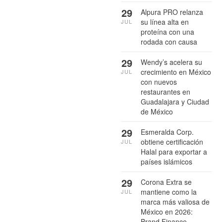
29
Alpura PRO relanza
su línea alta en
JUL
proteína con una
rodada con causa
29
Wendy’s acelera su
crecimiento en México
JUL
con nuevos
restaurantes en
Guadalajara y Ciudad
de México
29
Esmeralda Corp.
obtiene certificación
JUL
Halal para exportar a
países islámicos
29
Corona Extra se
mantiene como la
JUL
marca más valiosa de
México en 2026:
Brand Finance