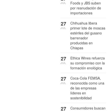
Foods y JBS suben
JUL
por reanudación de
importaciones
27
Chihuahua libera
primer lote de moscas
JUL
estériles del gusano
barrenador
producidas en
Chiapas
27
Ethica Wines refuerza
su compromiso con la
JUL
formación enológica
27
Coca-Cola FEMSA,
reconocida como una
JUL
de las empresas
líderes en
sostenibilidad
27
Consumidores buscan