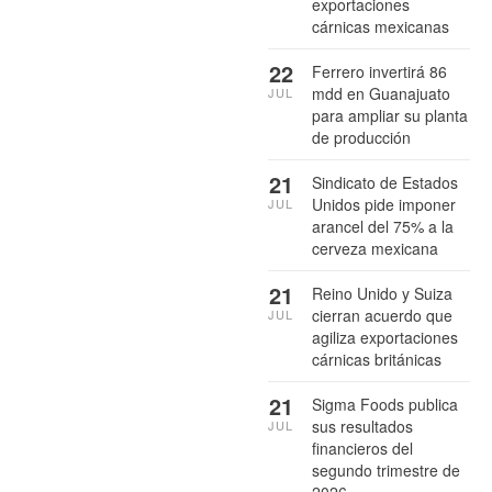
exportaciones
cárnicas mexicanas
22
Ferrero invertirá 86
mdd en Guanajuato
JUL
para ampliar su planta
de producción
21
Sindicato de Estados
Unidos pide imponer
JUL
arancel del 75% a la
cerveza mexicana
21
Reino Unido y Suiza
cierran acuerdo que
JUL
agiliza exportaciones
cárnicas británicas
21
Sigma Foods publica
sus resultados
JUL
financieros del
segundo trimestre de
2026