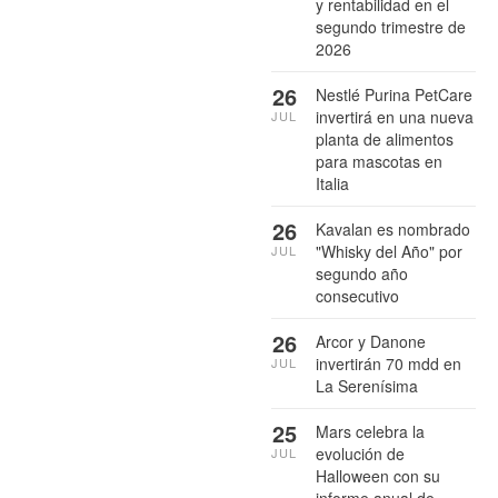
y rentabilidad en el
segundo trimestre de
2026
26
Nestlé Purina PetCare
invertirá en una nueva
JUL
planta de alimentos
para mascotas en
Italia
26
Kavalan es nombrado
"Whisky del Año" por
JUL
segundo año
consecutivo
26
Arcor y Danone
invertirán 70 mdd en
JUL
La Serenísima
25
Mars celebra la
evolución de
JUL
Halloween con su
informe anual de