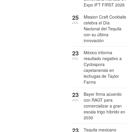
Expo IFT FIRST 2026
25
Mission Craft Cocktails
celebra el Día
JUL
Nacional del Tequila
con su última
innovación
23
México informa
resultado negativo a
JUL
Cyclospora
cayetanensis en
lechugas de Taylor
Farms
23
Bayer firma acuerdo
con RAGT para
JUL
comercializar a gran
escala trigo híbrido en
2030
23
Tequila mexicano