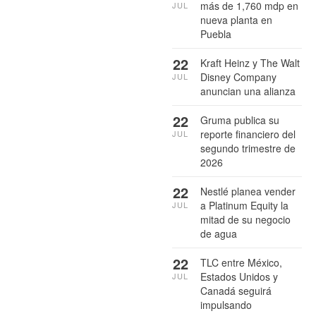
más de 1,760 mdp en
JUL
nueva planta en
Puebla
22
Kraft Heinz y The Walt
Disney Company
JUL
anuncian una alianza
22
Gruma publica su
reporte financiero del
JUL
segundo trimestre de
2026
22
Nestlé planea vender
a Platinum Equity la
JUL
mitad de su negocio
de agua
22
TLC entre México,
Estados Unidos y
JUL
Canadá seguirá
impulsando