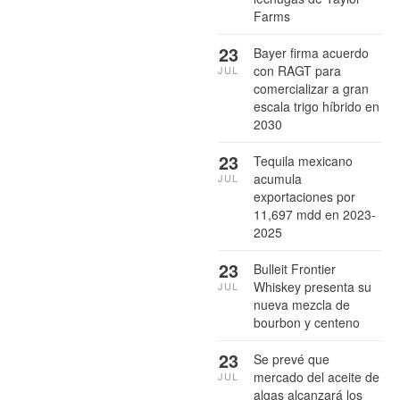
Farms
23
Bayer firma acuerdo
con RAGT para
JUL
comercializar a gran
escala trigo híbrido en
2030
23
Tequila mexicano
acumula
JUL
exportaciones por
11,697 mdd en 2023-
2025
23
Bulleit Frontier
Whiskey presenta su
JUL
nueva mezcla de
bourbon y centeno
23
Se prevé que
mercado del aceite de
JUL
algas alcanzará los