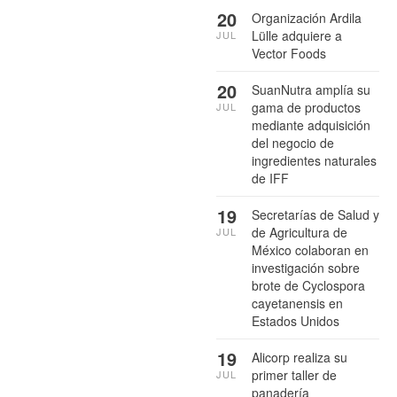
20
Organización Ardila
Lülle adquiere a
JUL
Vector Foods
20
SuanNutra amplía su
gama de productos
JUL
mediante adquisición
del negocio de
ingredientes naturales
de IFF
19
Secretarías de Salud y
de Agricultura de
JUL
México colaboran en
investigación sobre
brote de Cyclospora
cayetanensis en
Estados Unidos
19
Alicorp realiza su
primer taller de
JUL
panadería