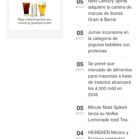
05
Next Century Spirits
adquiere la cartera de
AGO
marcas de licores
Grain & Barrel
05
Jumex incursiona en
la categoría de
AGO
yogures bebibles con
proteínas
05
Se prevé que
mercado de alimentos
AGO
para mascotas a base
de insectos alcanzará
los 4,000 mdd en
2036
05
Minute Maid Spiked
lanza su Vodka
AGO
Lemonade Iced Tea
04
HEINEKEN México y
Ecolana presentan
AGO