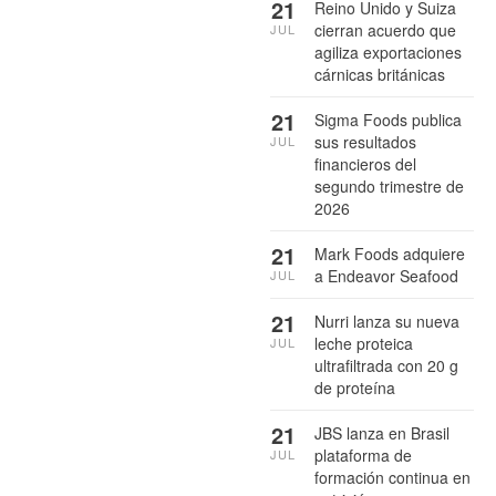
21
Reino Unido y Suiza
cierran acuerdo que
JUL
agiliza exportaciones
cárnicas británicas
21
Sigma Foods publica
sus resultados
JUL
financieros del
segundo trimestre de
2026
21
Mark Foods adquiere
a Endeavor Seafood
JUL
21
Nurri lanza su nueva
leche proteica
JUL
ultrafiltrada con 20 g
de proteína
21
JBS lanza en Brasil
plataforma de
JUL
formación continua en