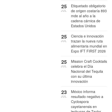
25
Etiquetado obligatorio
de origen costaría 893
JUL
mde al año a la
cadena cárnica de
Estados Unidos
25
Ciencia e innovación
trazan la nueva ruta
JUL
alimentaria mundial en
Expo IFT FIRST 2026
25
Mission Craft Cocktails
celebra el Día
JUL
Nacional del Tequila
con su última
innovación
23
México informa
resultado negativo a
JUL
Cyclospora
cayetanensis en
lechugas de Taylor