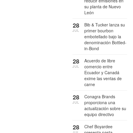
reducir emisiones en
su planta de Nuevo
León
28
Bib & Tucker lanza su
primer bourbon
JUL
embotellado bajo la
denominación Bottled-
in-Bond
28
Acuerdo de libre
comercio entre
JUL
Ecuador y Canadá
exime las ventas de
carne
28
Conagra Brands
proporciona una
JUL
actualización sobre su
equipo directivo
28
Chef Boyardee
presenta pasta
JUL