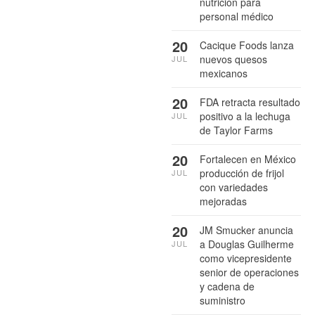
nutrición para
personal médico
20
Cacique Foods lanza
nuevos quesos
JUL
mexicanos
20
FDA retracta resultado
positivo a la lechuga
JUL
de Taylor Farms
20
Fortalecen en México
producción de frijol
JUL
con variedades
mejoradas
20
JM Smucker anuncia
a Douglas Guilherme
JUL
como vicepresidente
senior de operaciones
y cadena de
suministro