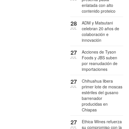
enlatada con alto
contenido proteico
28
ADM y Matsutani
celebran 20 años de
JUL
colaboración e
innovación
27
Acciones de Tyson
Foods y JBS suben
JUL
por reanudación de
importaciones
27
Chihuahua libera
primer lote de moscas
JUL
estériles del gusano
barrenador
producidas en
Chiapas
27
Ethica Wines refuerza
su compromiso con la
JUL