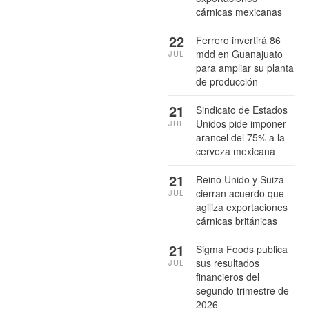
cárnicas mexicanas
22
Ferrero invertirá 86
mdd en Guanajuato
JUL
para ampliar su planta
de producción
21
Sindicato de Estados
Unidos pide imponer
JUL
arancel del 75% a la
cerveza mexicana
21
Reino Unido y Suiza
cierran acuerdo que
JUL
agiliza exportaciones
cárnicas británicas
21
Sigma Foods publica
sus resultados
JUL
financieros del
segundo trimestre de
2026