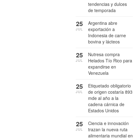
tendencias y dulces
de temporada
25
Argentina abre
exportación a
JUL
Indonesia de carne
bovina y lácteos
25
Nutresa compra
Helados Tío Rico para
JUL
expandirse en
Venezuela
25
Etiquetado obligatorio
de origen costaría 893
JUL
mde al año a la
cadena cárnica de
Estados Unidos
25
Ciencia e innovación
trazan la nueva ruta
JUL
alimentaria mundial en