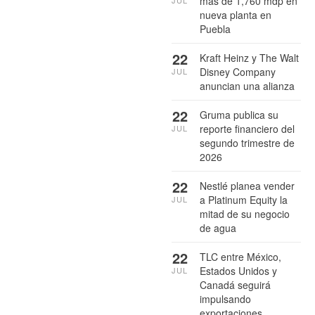
más de 1,760 mdp en
nueva planta en
Puebla
22
Kraft Heinz y The Walt
Disney Company
JUL
anuncian una alianza
22
Gruma publica su
reporte financiero del
JUL
segundo trimestre de
2026
22
Nestlé planea vender
a Platinum Equity la
JUL
mitad de su negocio
de agua
22
TLC entre México,
Estados Unidos y
JUL
Canadá seguirá
impulsando
exportaciones