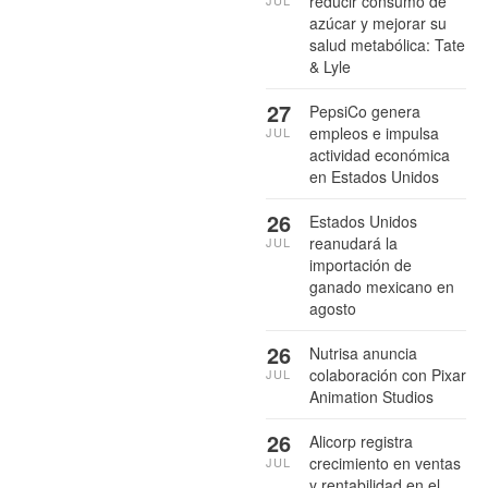
reducir consumo de
azúcar y mejorar su
salud metabólica: Tate
& Lyle
27
PepsiCo genera
empleos e impulsa
JUL
actividad económica
en Estados Unidos
26
Estados Unidos
reanudará la
JUL
importación de
ganado mexicano en
agosto
26
Nutrisa anuncia
colaboración con Pixar
JUL
Animation Studios
26
Alicorp registra
crecimiento en ventas
JUL
y rentabilidad en el