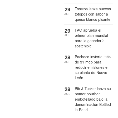
29
Tostitos lanza nuevos
totopos con sabor a
JUL
queso blanco picante
29
FAO aprueba el
primer plan mundial
JUL
para la ganadería
sostenible
28
Bachoco invierte más
de 31 mdp para
JUL
reducir emisiones en
su planta de Nuevo
León
28
Bib & Tucker lanza su
primer bourbon
JUL
embotellado bajo la
denominación Bottled-
in-Bond