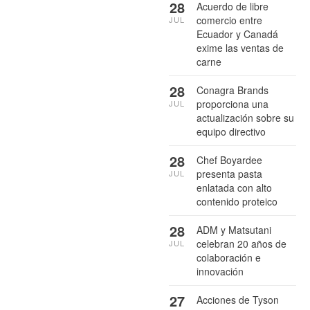
28
Acuerdo de libre
comercio entre
JUL
Ecuador y Canadá
exime las ventas de
carne
28
Conagra Brands
proporciona una
JUL
actualización sobre su
equipo directivo
28
Chef Boyardee
presenta pasta
JUL
enlatada con alto
contenido proteico
28
ADM y Matsutani
celebran 20 años de
JUL
colaboración e
innovación
27
Acciones de Tyson