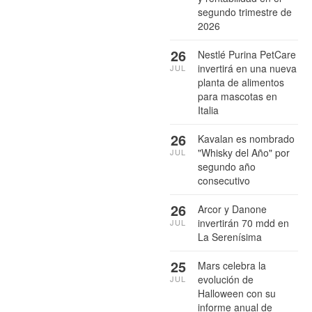
segundo trimestre de
2026
26
Nestlé Purina PetCare
invertirá en una nueva
JUL
planta de alimentos
para mascotas en
Italia
26
Kavalan es nombrado
"Whisky del Año" por
JUL
segundo año
consecutivo
26
Arcor y Danone
invertirán 70 mdd en
JUL
La Serenísima
25
Mars celebra la
evolución de
JUL
Halloween con su
informe anual de