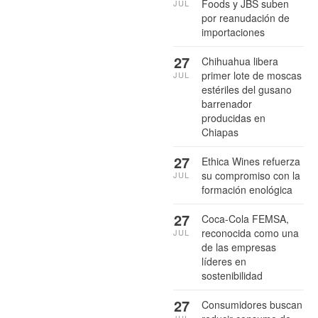
Foods y JBS suben
JUL
por reanudación de
importaciones
27
Chihuahua libera
primer lote de moscas
JUL
estériles del gusano
barrenador
producidas en
Chiapas
27
Ethica Wines refuerza
su compromiso con la
JUL
formación enológica
27
Coca-Cola FEMSA,
reconocida como una
JUL
de las empresas
líderes en
sostenibilidad
27
Consumidores buscan
JUL