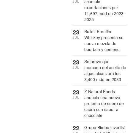
acumula
JUL
exportaciones por
11,697 mdd en 2023-
2025
23
Bulleit Frontier
Whiskey presenta su
JUL
nueva mezcla de
bourbon y centeno
23
Se prevé que
mercado del aceite de
JUL
algas alcanzará los
3,400 mdd en 2033
23
Z Natural Foods
anuncia una nueva
JUL
proteína de suero de
cabra con sabor a
chocolate
22
Grupo Bimbo invertirá
JUL