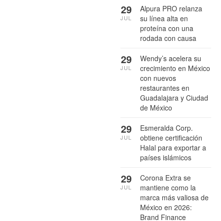
29
Alpura PRO relanza
su línea alta en
JUL
proteína con una
rodada con causa
29
Wendy’s acelera su
crecimiento en México
JUL
con nuevos
restaurantes en
Guadalajara y Ciudad
de México
29
Esmeralda Corp.
obtiene certificación
JUL
Halal para exportar a
países islámicos
29
Corona Extra se
mantiene como la
JUL
marca más valiosa de
México en 2026:
Brand Finance