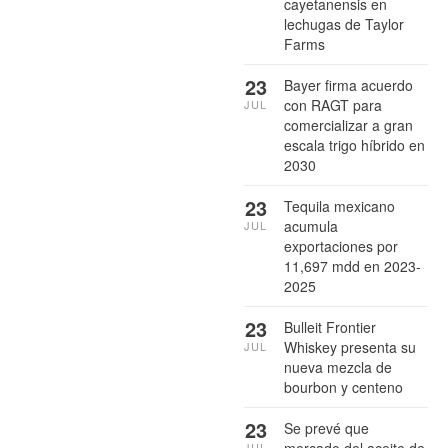
cayetanensis en
lechugas de Taylor
Farms
23
Bayer firma acuerdo
con RAGT para
JUL
comercializar a gran
escala trigo híbrido en
2030
23
Tequila mexicano
acumula
JUL
exportaciones por
11,697 mdd en 2023-
2025
23
Bulleit Frontier
Whiskey presenta su
JUL
nueva mezcla de
bourbon y centeno
23
Se prevé que
JUL