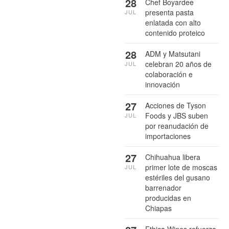
28
Chef Boyardee
presenta pasta
JUL
enlatada con alto
contenido proteico
28
ADM y Matsutani
celebran 20 años de
JUL
colaboración e
innovación
27
Acciones de Tyson
Foods y JBS suben
JUL
por reanudación de
importaciones
27
Chihuahua libera
primer lote de moscas
JUL
estériles del gusano
barrenador
producidas en
Chiapas