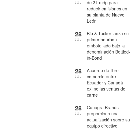
de 31 mdp para
JUL
reducir emisiones en
su planta de Nuevo
León
28
Bib & Tucker lanza su
primer bourbon
JUL
embotellado bajo la
denominación Bottled-
in-Bond
28
Acuerdo de libre
comercio entre
JUL
Ecuador y Canadá
exime las ventas de
carne
28
Conagra Brands
proporciona una
JUL
actualización sobre su
equipo directivo