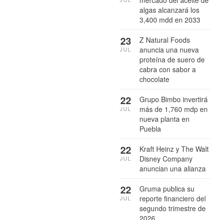
mercado del aceite de
algas alcanzará los
3,400 mdd en 2033
23
Z Natural Foods
anuncia una nueva
JUL
proteína de suero de
cabra con sabor a
chocolate
22
Grupo Bimbo invertirá
más de 1,760 mdp en
JUL
nueva planta en
Puebla
22
Kraft Heinz y The Walt
Disney Company
JUL
anuncian una alianza
22
Gruma publica su
reporte financiero del
JUL
segundo trimestre de
2026