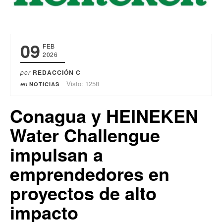
09
FEB
2026
por
REDACCIÓN C
en
Visto: 1258
NOTICIAS
Conagua y HEINEKEN
Water Challengue
impulsan a
emprendedores en
proyectos de alto
impacto