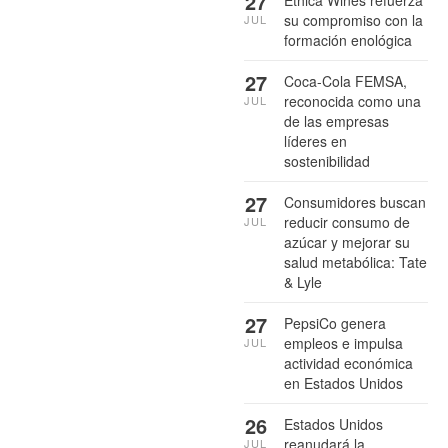
27
Ethica Wines refuerza
su compromiso con la
JUL
formación enológica
27
Coca-Cola FEMSA,
reconocida como una
JUL
de las empresas
líderes en
sostenibilidad
27
Consumidores buscan
reducir consumo de
JUL
azúcar y mejorar su
salud metabólica: Tate
& Lyle
27
PepsiCo genera
empleos e impulsa
JUL
actividad económica
en Estados Unidos
26
Estados Unidos
reanudará la
JUL