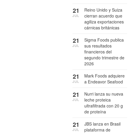
21
Reino Unido y Suiza
cierran acuerdo que
JUL
agiliza exportaciones
cárnicas británicas
21
Sigma Foods publica
sus resultados
JUL
financieros del
segundo trimestre de
2026
21
Mark Foods adquiere
a Endeavor Seafood
JUL
21
Nurri lanza su nueva
leche proteica
JUL
ultrafiltrada con 20 g
de proteína
21
JBS lanza en Brasil
plataforma de
JUL