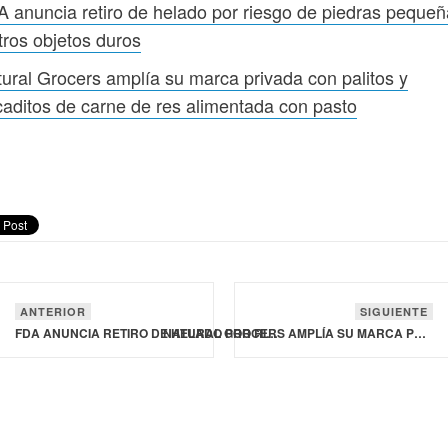
 anuncia retiro de helado por riesgo de piedras peque
tros objetos duros
ural Grocers amplía su marca privada con palitos y
aditos de carne de res alimentada con pasto
ANTERIOR
SIGUIENTE
FDA ANUNCIA RETIRO DE HELADO POR RIESGO DE PIEDRAS PEQUEÑAS Y OTROS OBJETOS DUROS
NATURAL GROCERS AMPLÍA SU MARCA PRIVADA CON PALITOS Y BOCADITOS DE CARNE DE RES ALIMENTADA CON PASTO