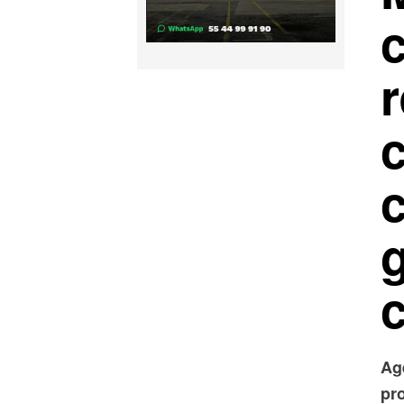
c
Ag
pr