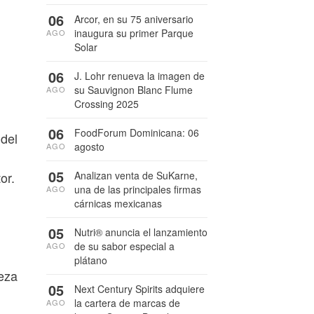
06
Arcor, en su 75 aniversario
inaugura su primer Parque
AGO
Solar
06
J. Lohr renueva la imagen de
su Sauvignon Blanc Flume
AGO
Crossing 2025
06
FoodForum Dominicana: 06
del
agosto
AGO
05
Analizan venta de SuKarne,
or.
una de las principales firmas
AGO
cárnicas mexicanas
05
Nutri® anuncia el lanzamiento
de su sabor especial a
AGO
plátano
eza
05
Next Century Spirits adquiere
la cartera de marcas de
AGO