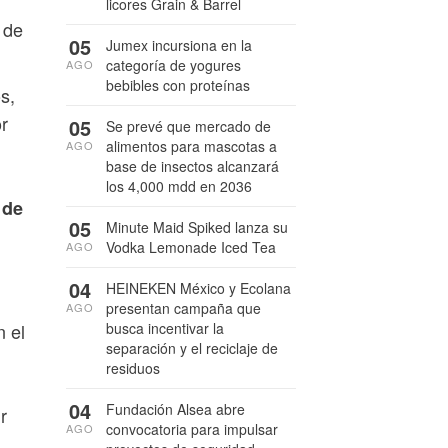
licores Grain & Barrel
 de
05
Jumex incursiona en la
categoría de yogures
AGO
bebibles con proteínas
s,
or
05
Se prevé que mercado de
alimentos para mascotas a
AGO
base de insectos alcanzará
los 4,000 mdd en 2036
 de
05
Minute Maid Spiked lanza su
Vodka Lemonade Iced Tea
AGO
04
HEINEKEN México y Ecolana
presentan campaña que
AGO
busca incentivar la
n el
separación y el reciclaje de
residuos
04
Fundación Alsea abre
r
convocatoria para impulsar
AGO