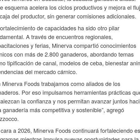
e esquema acelera los ciclos productivos y mejora el flu
caja del productor, sin generar comisiones adicionales.
fortalecimiento de capacidades ha sido otro pilar
damental. A través de encuentros regionales,
acitaciones y ferias, Minerva compartió conocimientos
cnicos con más de 2.800 ganaderos, abordando temas
o tipificación de canal, modelos de ceba, bienestar ani
endencias del mercado cárnico.
 Minerva Foods trabajamos como aliados de los
aderos. Por eso impulsamos herramientas prácticas qu
talezcan la confianza y nos permitan avanzar juntos hac
 ganadería más competitiva y sostenible”, agregó
zzocco.
cara a 2026, Minerva Foods continuará fortaleciendo e
gramas mientras impulsa nuevas oportunidades para la