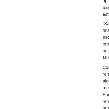
apr
exi
est
“S
fin
eso
pro
bar
Mi
Con
ren
alc
mer
Bon
ren
nue