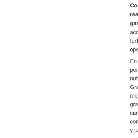
Co
re
ga
aco
for
ope
En 
per
nut
Gra
mej
gra
car
con
y j