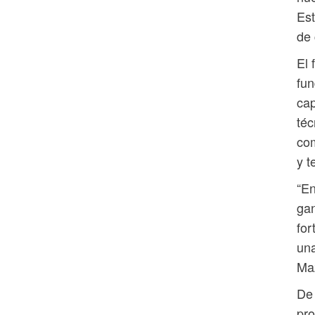
Est
de 
El 
fun
cap
té
com
y t
“En
gan
for
una
Ma
De 
pro