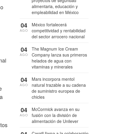
proyectos de seguridad
jo
alimentaria, educación y
empleabilidad en México
04
México fortalecerá
competitividad y rentabilidad
AGO
del sector arrocero nacional
04
The Magnum Ice Cream
Company lanza sus primeros
AGO
mal
helados de agua con
vitaminas y minerales
04
Mars incorpora mentol
natural trazable a su cadena
AGO
e
de suministro europea de
ia
chicles
04
McCormick avanza en su
fusión con la división de
AGO
alimentación de Unilever
stos
04
Cargill llama a la colaboración