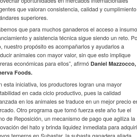
ovechar oportunidades en mercados internacionales
gentes que valoran consistencia, calidad y cumplimiento
ándares superiores.
abemos que para muchos ganaderos el acceso a insumo
anciamiento y asistencia técnica sigue siendo un reto. P
, nuestro propósito es acompañarlos y ayudarlos a
ducir animales con mayor valor, sin que esto implique
reras económicas para ellos”, afirmó
Daniel Mazzocco,
nerva Foods.
 esta iniciativa, los productores logran una mayor
tabilidad en cada ciclo productivo, pues la calidad
anzada en los animales se traduce en un mejor precio e
cado. Otro programa que tomó fuerza este año fue el
o de Reposición, un mecanismo de pago que agiliza la
ovación del hato y brinda liquidez inmediata para adquiri
vos terneros en Subastar, la subasta ganadera aliada.