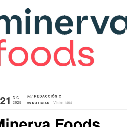
21
por
REDACCIÓN C
DIC
2025
en
Visto: 1494
NOTICIAS
Minerva Foods