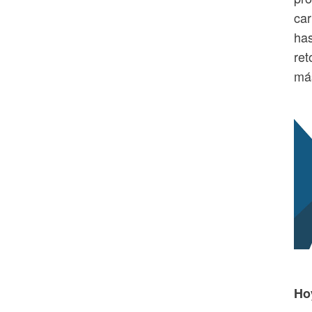
car
has
ret
más
Ho