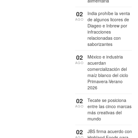
alimentaria
02
India prohíbe la venta
de algunos licores de
AGO
Diageo e Inbrew por
infracciones
relacionadas con
saborizantes
02
México e industria
acuerdan
AGO
comercialización del
maíz blanco del ciclo
Primavera-Verano
2026
02
Tecate se posiciona
entre las cinco marcas
AGO
más creativas del
mundo
02
JBS firma acuerdo con
Highland Foods para
AGO