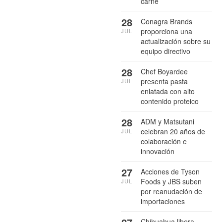
carne
28
Conagra Brands
proporciona una
JUL
actualización sobre su
equipo directivo
28
Chef Boyardee
presenta pasta
JUL
enlatada con alto
contenido proteico
28
ADM y Matsutani
celebran 20 años de
JUL
colaboración e
innovación
27
Acciones de Tyson
Foods y JBS suben
JUL
por reanudación de
importaciones
Chihuahua libera