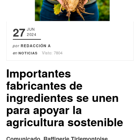
27
JUN
2024
por
REDACCIÓN A
en
Visto: 7804
NOTICIAS
Importantes
fabricantes de
ingredientes se unen
para apoyar la
agricultura sostenible
Comunicado. Raffinerie Tirlemontoise,