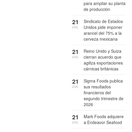
para ampliar su planta
de producción
21
Sindicato de Estados
Unidos pide imponer
JUL
arancel del 75% a la
cerveza mexicana
21
Reino Unido y Suiza
cierran acuerdo que
JUL
agiliza exportaciones
cárnicas británicas
21
Sigma Foods publica
sus resultados
JUL
financieros del
segundo trimestre de
2026
21
Mark Foods adquiere
a Endeavor Seafood
JUL