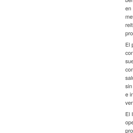
en 
met
rei
pro
El 
con
sue
co
sal
sin
e i
ver
El 
ope
pro