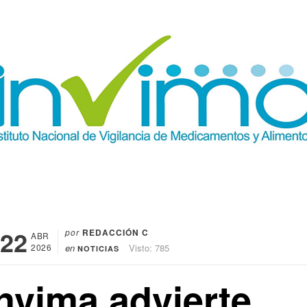
22
por
REDACCIÓN C
ABR
2026
en
Visto: 785
NOTICIAS
Invima advierte