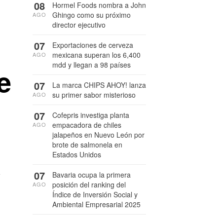
08
Hormel Foods nombra a John
Ghingo como su próximo
AGO
director ejecutivo
07
Exportaciones de cerveza
mexicana superan los 6,400
AGO
mdd y llegan a 98 países
e
07
La marca CHIPS AHOY! lanza
su primer sabor misterioso
AGO
07
Cofepris investiga planta
empacadora de chiles
AGO
jalapeños en Nuevo León por
brote de salmonela en
Estados Unidos
a
07
Bavaria ocupa la primera
posición del ranking del
AGO
Índice de Inversión Social y
Ambiental Empresarial 2025