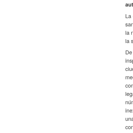
aut
La 
san
la 
la 
De 
ins
ciu
med
com
leg
núm
ine
una
co