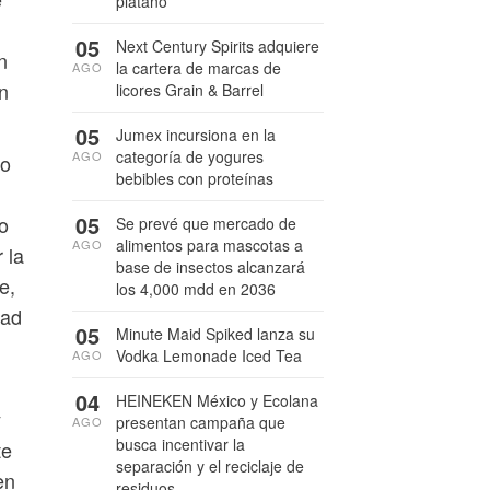
plátano
05
Next Century Spirits adquiere
n
la cartera de marcas de
AGO
n
licores Grain & Barrel
05
Jumex incursiona en la
categoría de yogures
AGO
to
bebibles con proteínas
05
o
Se prevé que mercado de
alimentos para mascotas a
AGO
 la
base de insectos alcanzará
e,
los 4,000 mdd en 2036
dad
05
Minute Maid Spiked lanza su
Vodka Lemonade Iced Tea
AGO
04
HEINEKEN México y Ecolana
y
presentan campaña que
AGO
busca incentivar la
te
separación y el reciclaje de
en
residuos