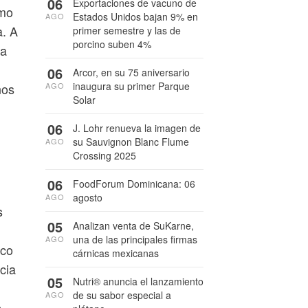
06
Exportaciones de vacuno de
omo
Estados Unidos bajan 9% en
AGO
a. A
primer semestre y las de
porcino suben 4%
va
06
Arcor, en su 75 aniversario
inaugura su primer Parque
AGO
nos
Solar
06
J. Lohr renueva la imagen de
su Sauvignon Blanc Flume
AGO
Crossing 2025
06
FoodForum Dominicana: 06
agosto
AGO
s
05
Analizan venta de SuKarne,
una de las principales firmas
AGO
ico
cárnicas mexicanas
cia
05
Nutri® anuncia el lanzamiento
de su sabor especial a
AGO
e