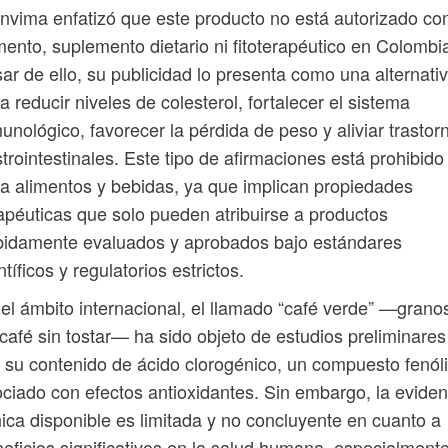
Invima enfatizó que este producto no está autorizado c
mento, suplemento dietario ni fitoterapéutico en Colombi
ar de ello, su publicidad lo presenta como una alternati
a reducir niveles de colesterol, fortalecer el sistema
unológico, favorecer la pérdida de peso y aliviar trastor
trointestinales. Este tipo de afirmaciones está prohibido
a alimentos y bebidas, ya que implican propiedades
apéuticas que solo pueden atribuirse a productos
bidamente evaluados y aprobados bajo estándares
ntíficos y regulatorios estrictos.
el ámbito internacional, el llamado “café verde” —grano
café sin tostar— ha sido objeto de estudios preliminares
 su contenido de ácido clorogénico, un compuesto fenól
ciado con efectos antioxidantes. Sin embargo, la eviden
nica disponible es limitada y no concluyente en cuanto a
eficios significativos en la salud humana, especialment