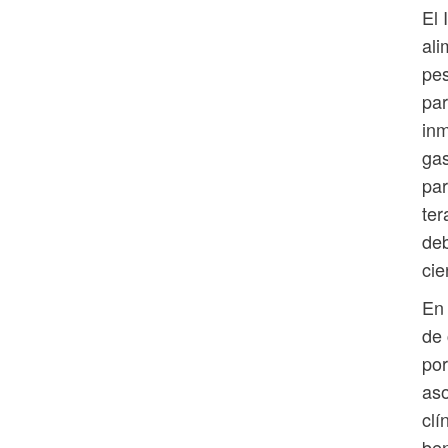
El 
ali
pes
par
inm
gas
par
ter
de
cie
En 
de 
por
aso
clí
ben