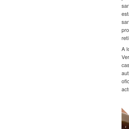
san
est
san
pro
ret
A l
Ve
cas
aut
ofi
act