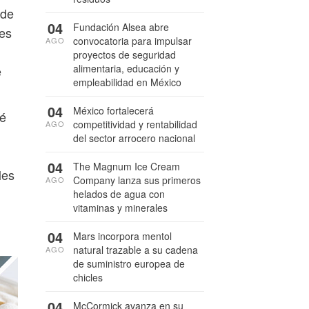
 de
04
Fundación Alsea abre
des
convocatoria para impulsar
AGO
proyectos de seguridad
alimentaria, educación y
e
empleabilidad en México
04
México fortalecerá
fé
competitividad y rentabilidad
AGO
del sector arrocero nacional
04
The Magnum Ice Cream
les
Company lanza sus primeros
AGO
helados de agua con
vitaminas y minerales
04
Mars incorpora mentol
natural trazable a su cadena
AGO
de suministro europea de
chicles
04
McCormick avanza en su