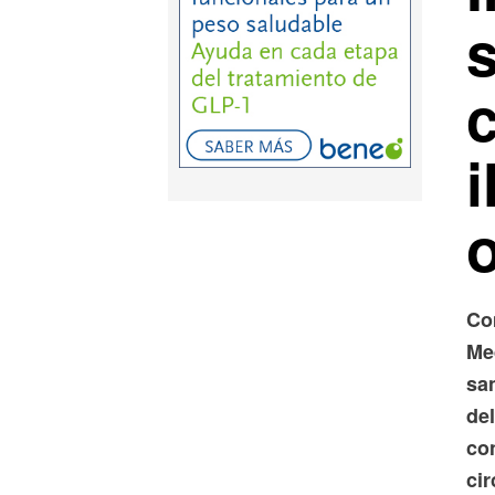
i
Com
Me
san
de
con
ci