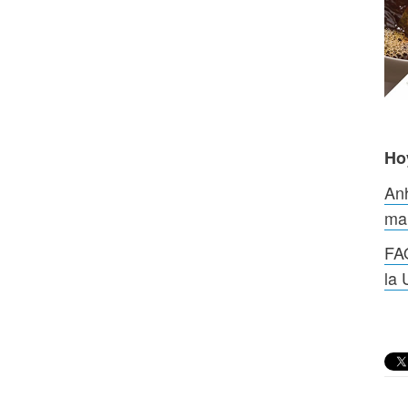
Ho
Anh
ma
FAO
la