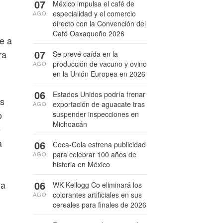
07
México impulsa el café de
especialidad y el comercio
AGO
directo con la Convención del
Café Oaxaqueño 2026
ve a
07
ra
Se prevé caída en la
producción de vacuno y ovino
AGO
en la Unión Europea en 2026
06
Estados Unidos podría frenar
as
exportación de aguacate tras
AGO
o
suspender inspecciones en
Michoacán
e
a
06
Coca-Cola estrena publicidad
para celebrar 100 años de
AGO
historia en México
06
ia
WK Kellogg Co eliminará los
colorantes artificiales en sus
AGO
cereales para finales de 2026