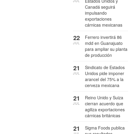
Estados Unidos y
JUL
Canadá seguirá
impulsando
exportaciones
cárnicas mexicanas
22
Ferrero invertirá 86
mdd en Guanajuato
JUL
para ampliar su planta
de producción
21
Sindicato de Estados
Unidos pide imponer
JUL
arancel del 75% a la
cerveza mexicana
21
Reino Unido y Suiza
cierran acuerdo que
JUL
agiliza exportaciones
cárnicas británicas
21
Sigma Foods publica
sus resultados
JUL