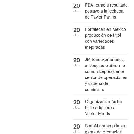
20
FDA retracta resultado
positivo a la lechuga
JUL
de Taylor Farms
20
Fortalecen en México
producción de frijol
JUL
con variedades
mejoradas
20
JM Smucker anuncia
a Douglas Guilherme
JUL
como vicepresidente
senior de operaciones
y cadena de
suministro
20
Organización Ardila
Lülle adquiere a
JUL
Vector Foods
20
SuanNutra amplía su
gama de productos
JUL