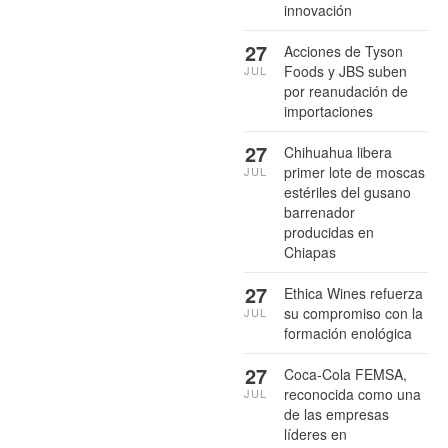
innovación
27
Acciones de Tyson
Foods y JBS suben
JUL
por reanudación de
importaciones
27
Chihuahua libera
primer lote de moscas
JUL
estériles del gusano
barrenador
producidas en
Chiapas
27
Ethica Wines refuerza
su compromiso con la
JUL
formación enológica
27
Coca-Cola FEMSA,
reconocida como una
JUL
de las empresas
líderes en