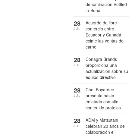
denominación Bottled-
in-Bond
28
Acuerdo de libre
comercio entre
JUL
Ecuador y Canadá
exime las ventas de
carne
28
Conagra Brands
proporciona una
JUL
actualización sobre su
equipo directivo
28
Chef Boyardee
presenta pasta
JUL
enlatada con alto
contenido proteico
28
ADM y Matsutani
celebran 20 años de
JUL
colaboración e