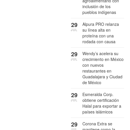
agroalimentario con
inclusión de los
pueblos indígenas
29
Alpura PRO relanza
su línea alta en
JUL
proteína con una
rodada con causa
29
Wendy’s acelera su
crecimiento en México
JUL
con nuevos
restaurantes en
Guadalajara y Ciudad
de México
29
Esmeralda Corp.
obtiene certificación
JUL
Halal para exportar a
países islámicos
29
Corona Extra se
mantiene como la
JUL