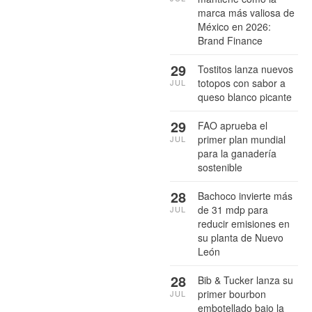
marca más valiosa de
México en 2026:
Brand Finance
29
Tostitos lanza nuevos
totopos con sabor a
JUL
queso blanco picante
29
FAO aprueba el
primer plan mundial
JUL
para la ganadería
sostenible
28
Bachoco invierte más
de 31 mdp para
JUL
reducir emisiones en
su planta de Nuevo
León
28
Bib & Tucker lanza su
primer bourbon
JUL
embotellado bajo la