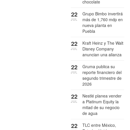
chocolate
22
Grupo Bimbo invertirá
más de 1,760 mdp en
JUL
nueva planta en
Puebla
22
Kraft Heinz y The Walt
Disney Company
JUL
anuncian una alianza
22
Gruma publica su
reporte financiero del
JUL
segundo trimestre de
2026
22
Nestlé planea vender
a Platinum Equity la
JUL
mitad de su negocio
de agua
22
TLC entre México,