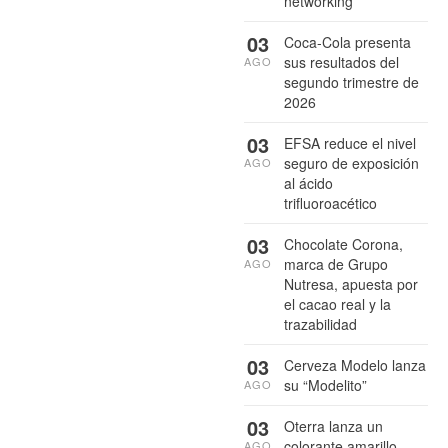
networking
03
Coca-Cola presenta
sus resultados del
AGO
segundo trimestre de
2026
03
EFSA reduce el nivel
seguro de exposición
AGO
al ácido
trifluoroacético
03
Chocolate Corona,
marca de Grupo
AGO
Nutresa, apuesta por
el cacao real y la
trazabilidad
03
Cerveza Modelo lanza
su “Modelito”
AGO
03
Oterra lanza un
colorante amarillo
AGO