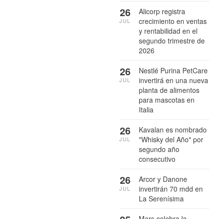
26
Alicorp registra
crecimiento en ventas
JUL
y rentabilidad en el
segundo trimestre de
2026
26
Nestlé Purina PetCare
invertirá en una nueva
JUL
planta de alimentos
para mascotas en
Italia
26
Kavalan es nombrado
"Whisky del Año" por
JUL
segundo año
consecutivo
26
Arcor y Danone
invertirán 70 mdd en
JUL
La Serenísima
Mars celebra la