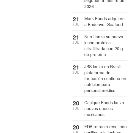
segundo trimestre de
2026
21
Mark Foods adquiere
a Endeavor Seafood
JUL
21
Nurri lanza su nueva
leche proteica
JUL
ultrafiltrada con 20 g
de proteína
21
JBS lanza en Brasil
plataforma de
JUL
formación continua en
nutrición para
personal médico
20
Cacique Foods lanza
nuevos quesos
JUL
mexicanos
20
FDA retracta resultado
positivo a la lechuga
JUL