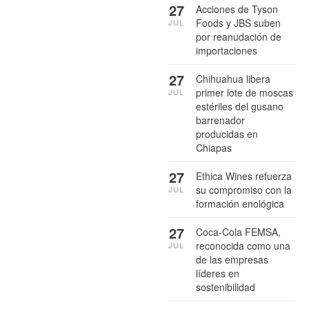
27
Acciones de Tyson
Foods y JBS suben
JUL
por reanudación de
importaciones
27
Chihuahua libera
primer lote de moscas
JUL
estériles del gusano
barrenador
producidas en
Chiapas
27
Ethica Wines refuerza
su compromiso con la
JUL
formación enológica
27
Coca-Cola FEMSA,
reconocida como una
JUL
de las empresas
líderes en
sostenibilidad