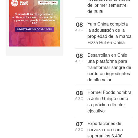
del primer semestre
de 2026
08
Yum China completa
la adquisición de la
AGO
propiedad de la marca
Pizza Hut en China
08
Desarrollan en Chile
una plataforma para
AGO
transformar sangre de
cerdo en ingredientes
de alto valor
08
Hormel Foods nombra
a John Ghingo como
AGO
su próximo director
ejecutivo
07
Exportaciones de
cerveza mexicana
AGO
superan los 6,400