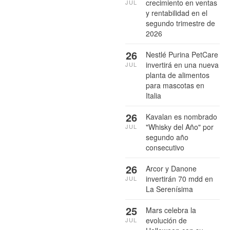
crecimiento en ventas
JUL
y rentabilidad en el
segundo trimestre de
2026
26
Nestlé Purina PetCare
invertirá en una nueva
JUL
planta de alimentos
para mascotas en
Italia
26
Kavalan es nombrado
"Whisky del Año" por
JUL
segundo año
consecutivo
26
Arcor y Danone
invertirán 70 mdd en
JUL
La Serenísima
25
Mars celebra la
evolución de
JUL