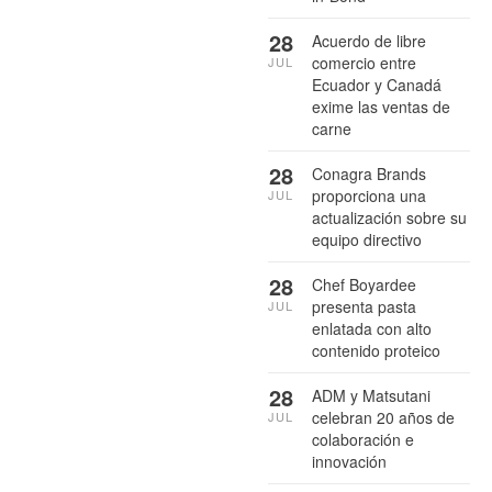
28
Acuerdo de libre
comercio entre
JUL
Ecuador y Canadá
exime las ventas de
carne
28
Conagra Brands
proporciona una
JUL
actualización sobre su
equipo directivo
28
Chef Boyardee
presenta pasta
JUL
enlatada con alto
contenido proteico
28
ADM y Matsutani
celebran 20 años de
JUL
colaboración e
innovación