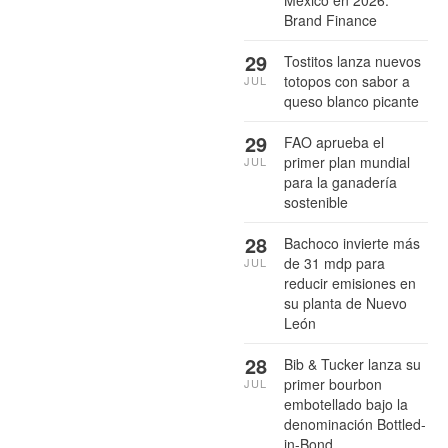
México en 2026:
Brand Finance
29
Tostitos lanza nuevos
totopos con sabor a
JUL
queso blanco picante
29
FAO aprueba el
primer plan mundial
JUL
para la ganadería
sostenible
28
Bachoco invierte más
de 31 mdp para
JUL
reducir emisiones en
su planta de Nuevo
León
28
Bib & Tucker lanza su
primer bourbon
JUL
embotellado bajo la
denominación Bottled-
in-Bond