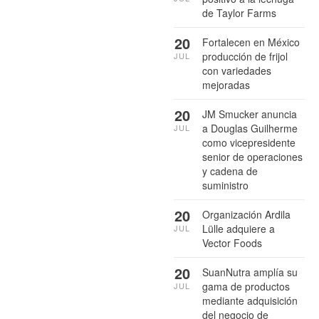
de Taylor Farms
20
Fortalecen en México
producción de frijol
JUL
con variedades
mejoradas
20
JM Smucker anuncia
a Douglas Guilherme
JUL
como vicepresidente
senior de operaciones
y cadena de
suministro
20
Organización Ardila
Lülle adquiere a
JUL
Vector Foods
20
SuanNutra amplía su
gama de productos
JUL
mediante adquisición
del negocio de