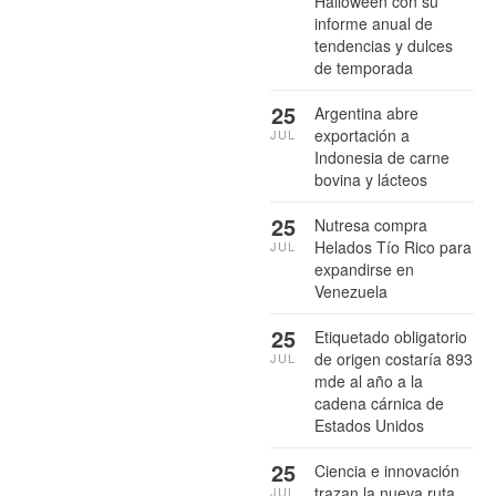
Halloween con su
informe anual de
tendencias y dulces
de temporada
25
Argentina abre
exportación a
JUL
Indonesia de carne
bovina y lácteos
25
Nutresa compra
Helados Tío Rico para
JUL
expandirse en
Venezuela
25
Etiquetado obligatorio
de origen costaría 893
JUL
mde al año a la
cadena cárnica de
Estados Unidos
25
Ciencia e innovación
trazan la nueva ruta
JUL