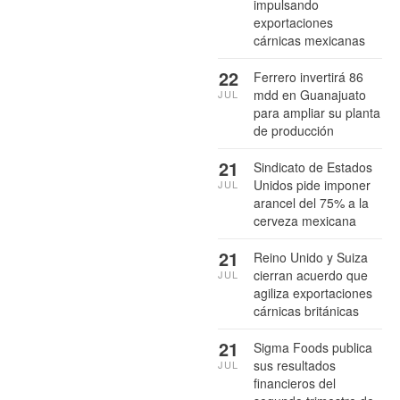
impulsando
exportaciones
cárnicas mexicanas
22
Ferrero invertirá 86
mdd en Guanajuato
JUL
para ampliar su planta
de producción
21
Sindicato de Estados
Unidos pide imponer
JUL
arancel del 75% a la
cerveza mexicana
21
Reino Unido y Suiza
cierran acuerdo que
JUL
agiliza exportaciones
cárnicas británicas
21
Sigma Foods publica
sus resultados
JUL
financieros del