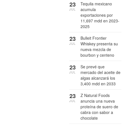
23
Tequila mexicano
acumula
JUL
exportaciones por
11,697 mdd en 2023-
2025
23
Bulleit Frontier
Whiskey presenta su
JUL
nueva mezcla de
bourbon y centeno
23
Se prevé que
mercado del aceite de
JUL
algas alcanzará los
3,400 mdd en 2033
23
Z Natural Foods
anuncia una nueva
JUL
proteína de suero de
cabra con sabor a
chocolate