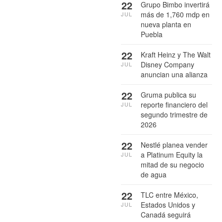
22
Grupo Bimbo invertirá
más de 1,760 mdp en
JUL
nueva planta en
Puebla
22
Kraft Heinz y The Walt
Disney Company
JUL
anuncian una alianza
22
Gruma publica su
reporte financiero del
JUL
segundo trimestre de
2026
22
Nestlé planea vender
a Platinum Equity la
JUL
mitad de su negocio
de agua
22
TLC entre México,
Estados Unidos y
JUL
Canadá seguirá