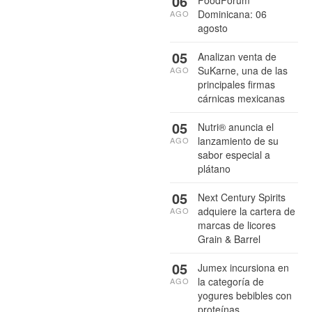
06
FoodForum
Dominicana: 06
AGO
agosto
05
Analizan venta de
SuKarne, una de las
AGO
principales firmas
cárnicas mexicanas
05
Nutri® anuncia el
lanzamiento de su
AGO
sabor especial a
plátano
05
Next Century Spirits
adquiere la cartera de
AGO
marcas de licores
Grain & Barrel
05
Jumex incursiona en
la categoría de
AGO
yogures bebibles con
proteínas