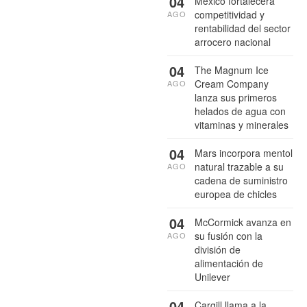
04
México fortalecerá
competitividad y
AGO
rentabilidad del sector
arrocero nacional
04
The Magnum Ice
Cream Company
AGO
lanza sus primeros
helados de agua con
vitaminas y minerales
04
Mars incorpora mentol
natural trazable a su
AGO
cadena de suministro
europea de chicles
04
McCormick avanza en
su fusión con la
AGO
división de
alimentación de
Unilever
04
Cargill llama a la