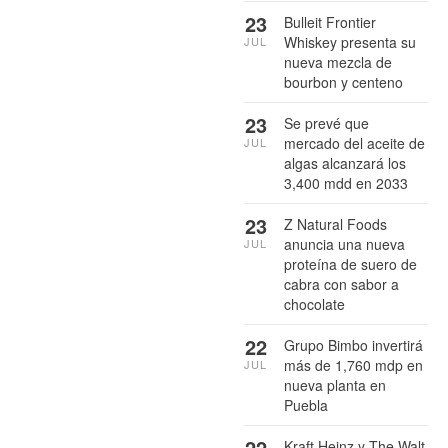
23
Bulleit Frontier
Whiskey presenta su
JUL
nueva mezcla de
bourbon y centeno
23
Se prevé que
mercado del aceite de
JUL
algas alcanzará los
3,400 mdd en 2033
23
Z Natural Foods
anuncia una nueva
JUL
proteína de suero de
cabra con sabor a
chocolate
22
Grupo Bimbo invertirá
más de 1,760 mdp en
JUL
nueva planta en
Puebla
22
Kraft Heinz y The Walt