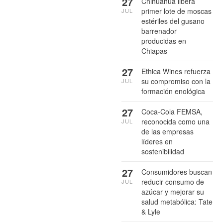
27
Chihuahua libera
primer lote de moscas
JUL
estériles del gusano
barrenador
producidas en
Chiapas
27
Ethica Wines refuerza
su compromiso con la
JUL
formación enológica
27
Coca-Cola FEMSA,
reconocida como una
JUL
de las empresas
líderes en
sostenibilidad
27
Consumidores buscan
reducir consumo de
JUL
azúcar y mejorar su
salud metabólica: Tate
& Lyle