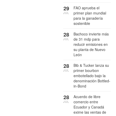
29
FAO aprueba el
primer plan mundial
JUL
para la ganadería
sostenible
28
Bachoco invierte más
de 31 mdp para
JUL
reducir emisiones en
su planta de Nuevo
León
28
Bib & Tucker lanza su
primer bourbon
JUL
embotellado bajo la
denominación Bottled-
in-Bond
28
Acuerdo de libre
comercio entre
JUL
Ecuador y Canadá
exime las ventas de