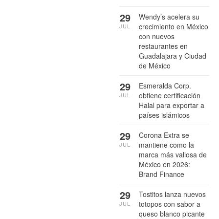
29
Wendy’s acelera su
crecimiento en México
JUL
con nuevos
restaurantes en
Guadalajara y Ciudad
de México
29
Esmeralda Corp.
obtiene certificación
JUL
Halal para exportar a
países islámicos
29
Corona Extra se
mantiene como la
JUL
marca más valiosa de
México en 2026:
Brand Finance
29
Tostitos lanza nuevos
totopos con sabor a
JUL
queso blanco picante