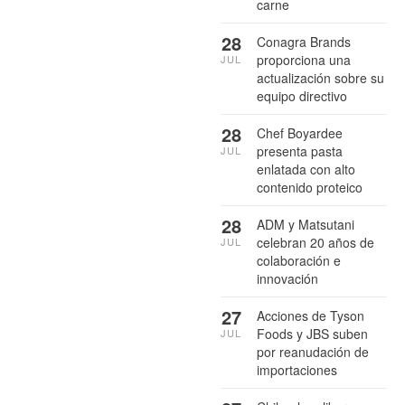
carne
28
Conagra Brands
proporciona una
JUL
actualización sobre su
equipo directivo
28
Chef Boyardee
presenta pasta
JUL
enlatada con alto
contenido proteico
28
ADM y Matsutani
celebran 20 años de
JUL
colaboración e
innovación
27
Acciones de Tyson
Foods y JBS suben
JUL
por reanudación de
importaciones