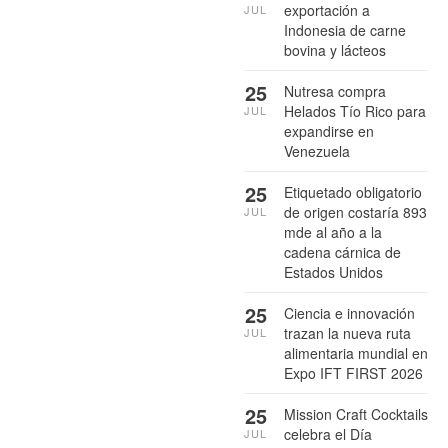
exportación a
JUL
Indonesia de carne
bovina y lácteos
25
Nutresa compra
Helados Tío Rico para
JUL
expandirse en
Venezuela
25
Etiquetado obligatorio
de origen costaría 893
JUL
mde al año a la
cadena cárnica de
Estados Unidos
25
Ciencia e innovación
trazan la nueva ruta
JUL
alimentaria mundial en
Expo IFT FIRST 2026
25
Mission Craft Cocktails
celebra el Día
JUL