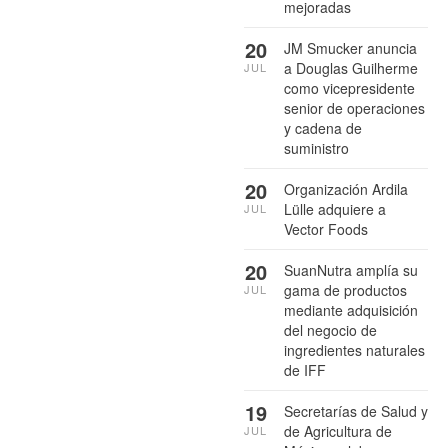
mejoradas
20
JM Smucker anuncia
a Douglas Guilherme
JUL
como vicepresidente
senior de operaciones
y cadena de
suministro
20
Organización Ardila
Lülle adquiere a
JUL
Vector Foods
20
SuanNutra amplía su
gama de productos
JUL
mediante adquisición
del negocio de
ingredientes naturales
de IFF
19
Secretarías de Salud y
de Agricultura de
JUL