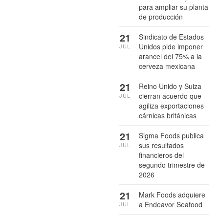
para ampliar su planta
de producción
21
Sindicato de Estados
Unidos pide imponer
JUL
arancel del 75% a la
cerveza mexicana
21
Reino Unido y Suiza
cierran acuerdo que
JUL
agiliza exportaciones
cárnicas británicas
21
Sigma Foods publica
sus resultados
JUL
financieros del
segundo trimestre de
2026
21
Mark Foods adquiere
a Endeavor Seafood
JUL