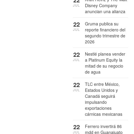
Disney Company
JUL
anuncian una alianza
22
Gruma publica su
reporte financiero del
JUL
segundo trimestre de
2026
22
Nestlé planea vender
a Platinum Equity la
JUL
mitad de su negocio
de agua
22
TLC entre México,
Estados Unidos y
JUL
Canadá seguirá
impulsando
exportaciones
cárnicas mexicanas
22
Ferrero invertirá 86
mdd en Guanajuato
JUL