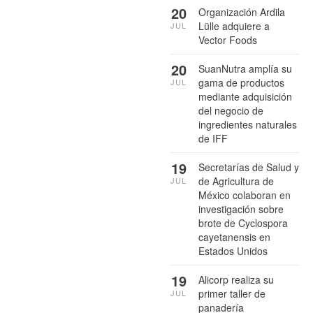
20
Organización Ardila
Lülle adquiere a
JUL
Vector Foods
20
SuanNutra amplía su
gama de productos
JUL
mediante adquisición
del negocio de
ingredientes naturales
de IFF
19
Secretarías de Salud y
de Agricultura de
JUL
México colaboran en
investigación sobre
brote de Cyclospora
cayetanensis en
Estados Unidos
19
Alicorp realiza su
primer taller de
JUL
panadería