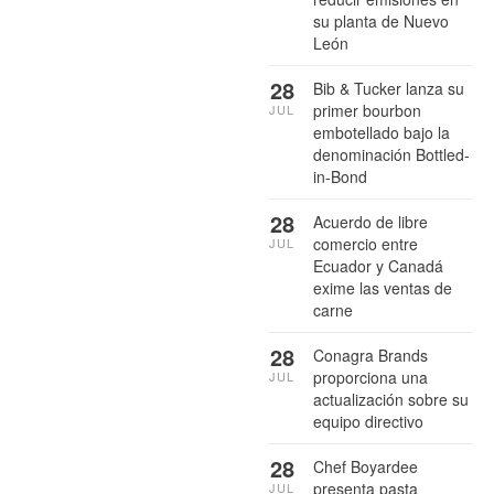
su planta de Nuevo
León
28
Bib & Tucker lanza su
primer bourbon
JUL
embotellado bajo la
denominación Bottled-
in-Bond
28
Acuerdo de libre
comercio entre
JUL
Ecuador y Canadá
exime las ventas de
carne
28
Conagra Brands
proporciona una
JUL
actualización sobre su
equipo directivo
28
Chef Boyardee
presenta pasta
JUL