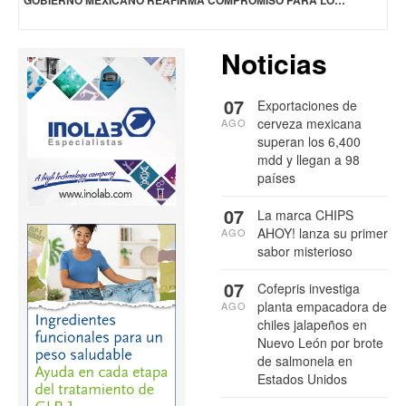
Noticias
07
Exportaciones de
cerveza mexicana
AGO
superan los 6,400
mdd y llegan a 98
países
07
La marca CHIPS
AHOY! lanza su primer
AGO
sabor misterioso
07
Cofepris investiga
planta empacadora de
AGO
chiles jalapeños en
Nuevo León por brote
de salmonela en
Estados Unidos