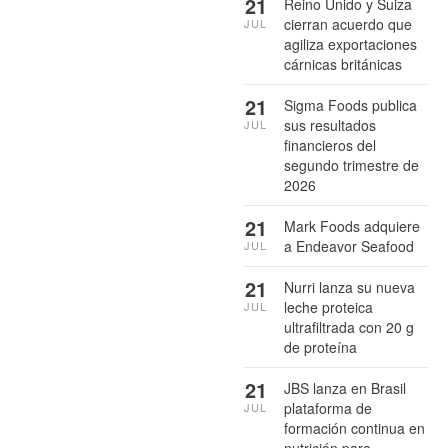
21
Reino Unido y Suiza
cierran acuerdo que
JUL
agiliza exportaciones
cárnicas británicas
21
Sigma Foods publica
sus resultados
JUL
financieros del
segundo trimestre de
2026
21
Mark Foods adquiere
a Endeavor Seafood
JUL
21
Nurri lanza su nueva
leche proteica
JUL
ultrafiltrada con 20 g
de proteína
21
JBS lanza en Brasil
plataforma de
JUL
formación continua en
nutrición para