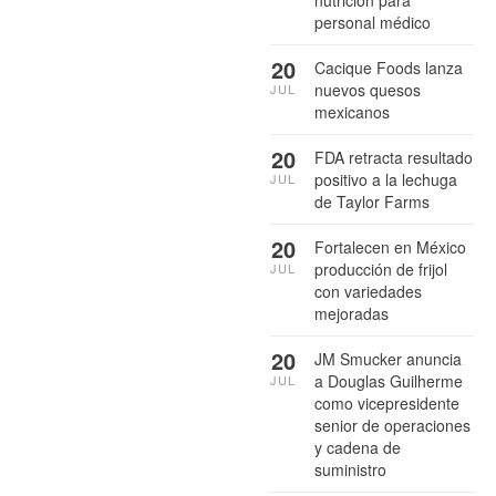
personal médico
20
Cacique Foods lanza
nuevos quesos
JUL
mexicanos
20
FDA retracta resultado
positivo a la lechuga
JUL
de Taylor Farms
20
Fortalecen en México
producción de frijol
JUL
con variedades
mejoradas
20
JM Smucker anuncia
a Douglas Guilherme
JUL
como vicepresidente
senior de operaciones
y cadena de
suministro