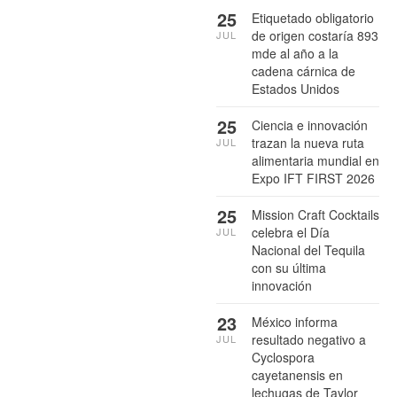
25
Etiquetado obligatorio
de origen costaría 893
JUL
mde al año a la
cadena cárnica de
Estados Unidos
25
Ciencia e innovación
trazan la nueva ruta
JUL
alimentaria mundial en
Expo IFT FIRST 2026
25
Mission Craft Cocktails
celebra el Día
JUL
Nacional del Tequila
con su última
innovación
23
México informa
resultado negativo a
JUL
Cyclospora
cayetanensis en
lechugas de Taylor