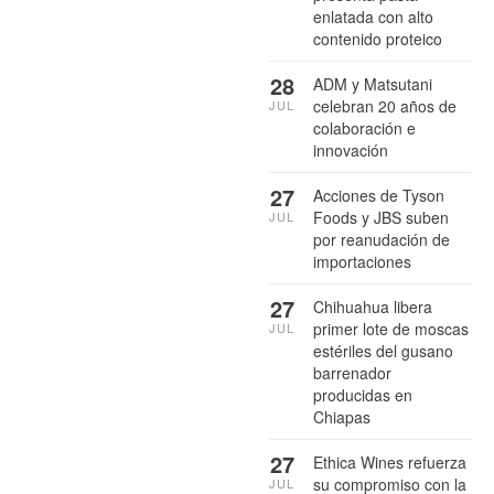
enlatada con alto
contenido proteico
28
ADM y Matsutani
celebran 20 años de
JUL
colaboración e
innovación
27
Acciones de Tyson
Foods y JBS suben
JUL
por reanudación de
importaciones
27
Chihuahua libera
primer lote de moscas
JUL
estériles del gusano
barrenador
producidas en
Chiapas
27
Ethica Wines refuerza
su compromiso con la
JUL