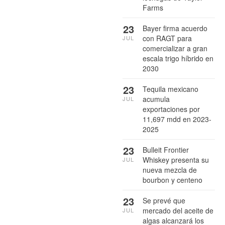
Farms
23
Bayer firma acuerdo
con RAGT para
JUL
comercializar a gran
escala trigo híbrido en
2030
23
Tequila mexicano
acumula
JUL
exportaciones por
11,697 mdd en 2023-
2025
23
Bulleit Frontier
Whiskey presenta su
JUL
nueva mezcla de
bourbon y centeno
23
Se prevé que
mercado del aceite de
JUL
algas alcanzará los