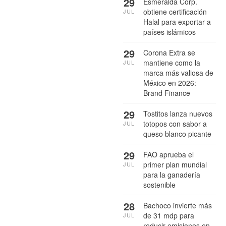
29
Esmeralda Corp.
obtiene certificación
JUL
Halal para exportar a
países islámicos
29
Corona Extra se
mantiene como la
JUL
marca más valiosa de
México en 2026:
Brand Finance
29
Tostitos lanza nuevos
totopos con sabor a
JUL
queso blanco picante
29
FAO aprueba el
primer plan mundial
JUL
para la ganadería
sostenible
28
Bachoco invierte más
de 31 mdp para
JUL
reducir emisiones en