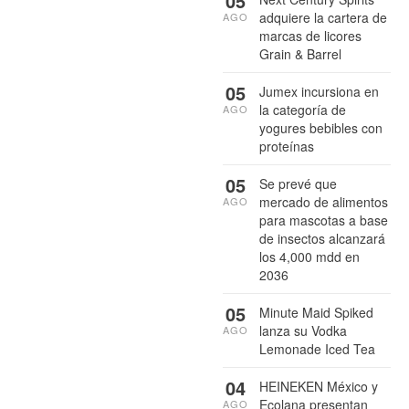
05
adquiere la cartera de
AGO
marcas de licores
Grain & Barrel
05
Jumex incursiona en
la categoría de
AGO
yogures bebibles con
proteínas
05
Se prevé que
mercado de alimentos
AGO
para mascotas a base
de insectos alcanzará
los 4,000 mdd en
2036
05
Minute Maid Spiked
lanza su Vodka
AGO
Lemonade Iced Tea
04
HEINEKEN México y
Ecolana presentan
AGO