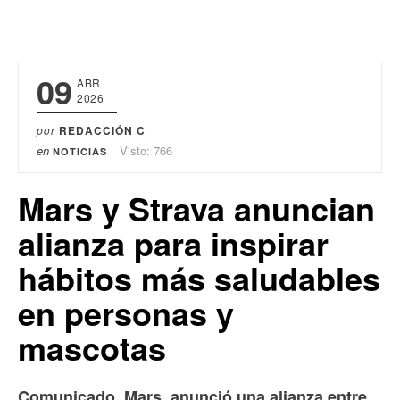
09
ABR
2026
por
REDACCIÓN C
en
Visto: 766
NOTICIAS
Mars y Strava anuncian
alianza para inspirar
hábitos más saludables
en personas y
mascotas
Comunicado. Mars, anunció una alianza entre