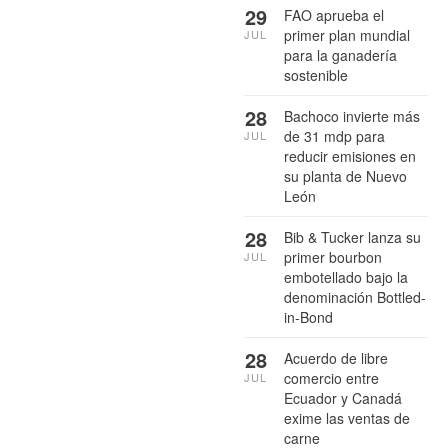
29
FAO aprueba el
primer plan mundial
JUL
para la ganadería
sostenible
28
Bachoco invierte más
de 31 mdp para
JUL
reducir emisiones en
su planta de Nuevo
León
28
Bib & Tucker lanza su
primer bourbon
JUL
embotellado bajo la
denominación Bottled-
in-Bond
28
Acuerdo de libre
comercio entre
JUL
Ecuador y Canadá
exime las ventas de
carne