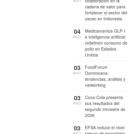
colaboración en la
AGO
cadena de valor para
fortalecer el sector del
cacao en Indonesia
04
Medicamentos GLP-1
e inteligencia artificial
AGO
redefinen consumo de
pollo en Estados
Unidos
03
FoodForum
Dominicana:
AGO
tendencias, análisis y
networking
03
Coca-Cola presenta
sus resultados del
AGO
segundo trimestre de
2026
03
EFSA reduce el nivel
seguro de exposición
AGO