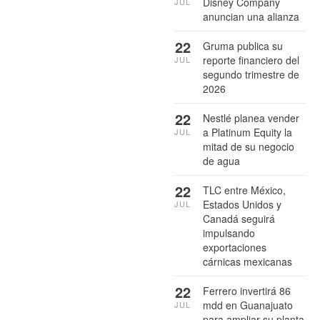
Disney Company
JUL
anuncian una alianza
22
Gruma publica su
reporte financiero del
JUL
segundo trimestre de
2026
22
Nestlé planea vender
a Platinum Equity la
JUL
mitad de su negocio
de agua
22
TLC entre México,
Estados Unidos y
JUL
Canadá seguirá
impulsando
exportaciones
cárnicas mexicanas
22
Ferrero invertirá 86
mdd en Guanajuato
JUL
para ampliar su planta