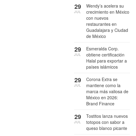
29
Wendy’s acelera su
crecimiento en México
JUL
con nuevos
restaurantes en
Guadalajara y Ciudad
de México
29
Esmeralda Corp.
obtiene certificación
JUL
Halal para exportar a
países islámicos
29
Corona Extra se
mantiene como la
JUL
marca más valiosa de
México en 2026:
Brand Finance
29
Tostitos lanza nuevos
totopos con sabor a
JUL
queso blanco picante