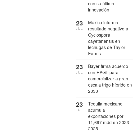
con su última
innovación
23
México informa
resultado negativo a
JUL
Cyclospora
cayetanensis en
lechugas de Taylor
Farms
23
Bayer firma acuerdo
con RAGT para
JUL
comercializar a gran
escala trigo híbrido en
2030
23
Tequila mexicano
acumula
JUL
exportaciones por
11,697 mdd en 2023-
2025