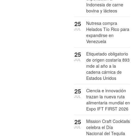
Indonesia de carne
bovina y lácteos
25
Nutresa compra
Helados Tío Rico para
JUL
expandirse en
Venezuela
25
Etiquetado obligatorio
de origen costaría 893
JUL
mde al año a la
cadena cárnica de
Estados Unidos
25
Ciencia e innovación
trazan la nueva ruta
JUL
alimentaria mundial en
Expo IFT FIRST 2026
25
Mission Craft Cocktails
celebra el Día
JUL
Nacional del Tequila