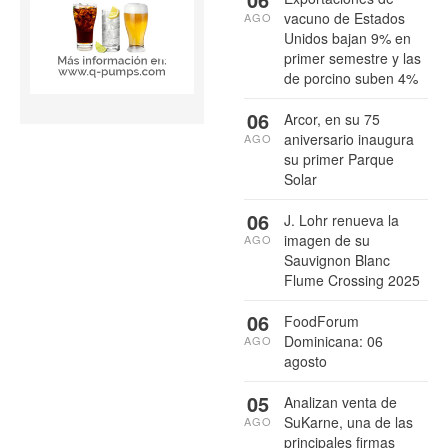
vacuno de Estados
AGO
Unidos bajan 9% en
primer semestre y las
de porcino suben 4%
06
Arcor, en su 75
aniversario inaugura
AGO
su primer Parque
Solar
06
J. Lohr renueva la
imagen de su
AGO
Sauvignon Blanc
Flume Crossing 2025
06
FoodForum
Dominicana: 06
AGO
agosto
05
Analizan venta de
SuKarne, una de las
AGO
principales firmas