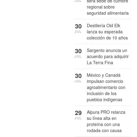
será sede de cumbre
JUL
regional sobre
seguridad alimentaria
30
Destilería Old Elk
lanza su esperada
JUL
colección de 10 años
30
Sargento anuncia un
acuerdo para adquirir
JUL
La Terra Fina
30
México y Canadá
impulsan comercio
JUL
agroalimentario con
inclusión de los
pueblos indígenas
29
Alpura PRO relanza
su línea alta en
JUL
proteína con una
rodada con causa