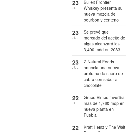
23
Bulleit Frontier
Whiskey presenta su
JUL
nueva mezcla de
bourbon y centeno
23
Se prevé que
mercado del aceite de
JUL
algas alcanzará los
3,400 mdd en 2033
23
Z Natural Foods
anuncia una nueva
JUL
proteína de suero de
cabra con sabor a
chocolate
22
Grupo Bimbo invertirá
más de 1,760 mdp en
JUL
nueva planta en
Puebla
22
Kraft Heinz y The Walt