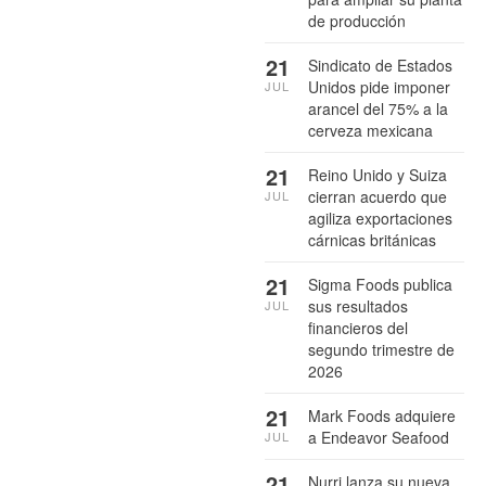
de producción
21
Sindicato de Estados
Unidos pide imponer
JUL
arancel del 75% a la
cerveza mexicana
21
Reino Unido y Suiza
cierran acuerdo que
JUL
agiliza exportaciones
cárnicas británicas
21
Sigma Foods publica
sus resultados
JUL
financieros del
segundo trimestre de
2026
21
Mark Foods adquiere
a Endeavor Seafood
JUL
21
Nurri lanza su nueva