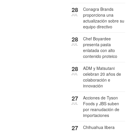
28
Conagra Brands
proporciona una
JUL
actualización sobre su
equipo directivo
28
Chef Boyardee
presenta pasta
JUL
enlatada con alto
contenido proteico
28
ADM y Matsutani
celebran 20 años de
JUL
colaboración e
innovación
27
Acciones de Tyson
Foods y JBS suben
JUL
por reanudación de
importaciones
27
Chihuahua libera