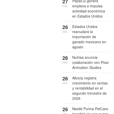
27
PepsiCo genera
empleos e impulsa
JUL
actividad económica
en Estados Unidos
26
Estados Unidos
reanudará la
JUL
importación de
ganado mexicano en
agosto
26
Nutrisa anuncia
colaboración con Pixar
JUL
Animation Studios
26
Alicorp registra
crecimiento en ventas
JUL
y rentabilidad en el
segundo trimestre de
2026
26
Nestlé Purina PetCare
invertirá en una nueva
JUL