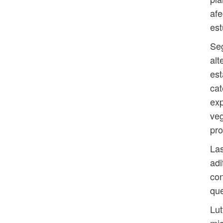
afe
est
Seg
alt
est
cat
exp
veg
pro
Las
adi
con
que
Lut
mis