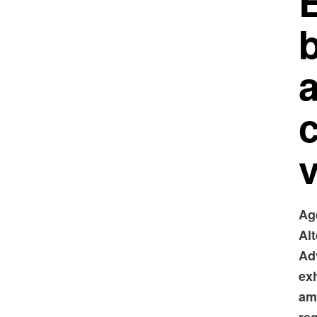
b
a
Ag
Al
Ad
exh
amb
reg