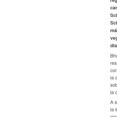
car
Sc
Sc
má
ve
di
Bha
res
con
la 
sob
la 
A s
la 
pla