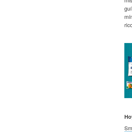
guí
mín
ric
Ho
Smo