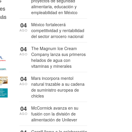
proyectos de seguridad
alimentaria, educación y
les
empleabilidad en México
más
04
México fortalecerá
competitividad y rentabilidad
AGO
del sector arrocero nacional
04
The Magnum Ice Cream
Company lanza sus primeros
AGO
helados de agua con
vitaminas y minerales
04
Mars incorpora mentol
natural trazable a su cadena
AGO
de suministro europea de
chicles
04
McCormick avanza en su
fusión con la división de
AGO
alimentación de Unilever
Cargill llama a la colaboración