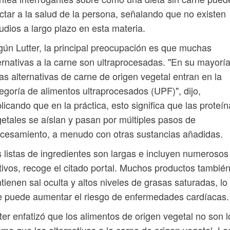
ctar a la salud de la persona, señalando que no existen
udios a largo plazo en esta materia.
ún Lutter, la principal preocupación es que muchas
ernativas a la carne son ultraprocesadas. "En su mayoría
as alternativas de carne de origen vegetal entran en la
egoría de alimentos ultraprocesados ​​(UPF)", dijo,
licando que en la práctica, esto significa que las proteí
etales se aíslan y pasan por múltiples pasos de
cesamiento, a menudo con otras sustancias añadidas.
 listas de ingredientes son largas e incluyen numerosos
tivos, recoge el citado portal. Muchos productos tambié
tienen sal oculta y altos niveles de grasas saturadas, lo
 puede aumentar el riesgo de enfermedades cardíacas.
ter enfatizó que los alimentos de origen vegetal no son l
mo que las alternativas a la carne de origen vegetal. La