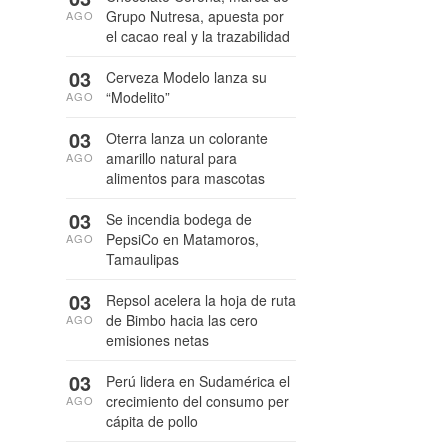
Grupo Nutresa, apuesta por
AGO
el cacao real y la trazabilidad
03
Cerveza Modelo lanza su
“Modelito”
AGO
03
Oterra lanza un colorante
amarillo natural para
AGO
alimentos para mascotas
03
Se incendia bodega de
PepsiCo en Matamoros,
AGO
Tamaulipas
03
Repsol acelera la hoja de ruta
de Bimbo hacia las cero
AGO
emisiones netas
03
Perú lidera en Sudamérica el
crecimiento del consumo per
AGO
cápita de pollo