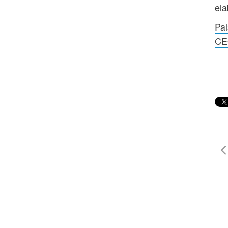
ela
Pal
CE