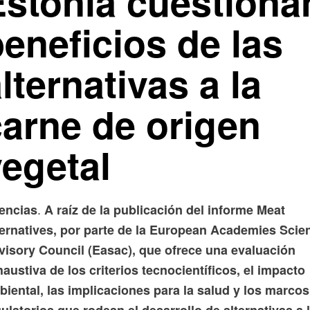
Estonia cuestiona
eneficios de las
lternativas a la
carne de origen
vegetal
.
encias
A raíz de la publicación del informe Meat
ternatives, por parte de la European Academies Scie
visory Council (Easac), que ofrece una evaluación
austiva de los criterios tecnocientíficos, el impacto
iental, las implicaciones para la salud y los marcos
ulatorios que rodean el desarrollo de alternativas a 