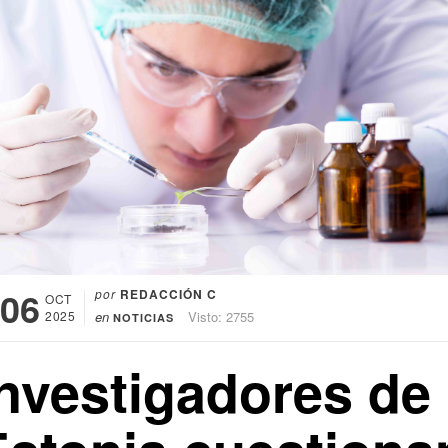
06
por
REDACCIÓN C
OCT
2025
en
Visto: 2755
NOTICIAS
Investigadores de