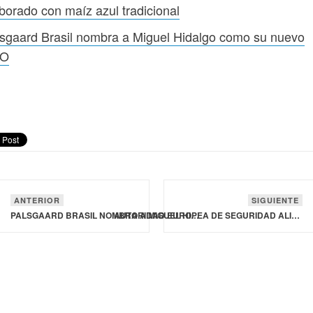
borado con maíz azul tradicional
sgaard Brasil nombra a Miguel Hidalgo como su nuevo
O
ANTERIOR
SIGUIENTE
PALSGAARD BRASIL NOMBRA A MIGUEL HIDALGO COMO SU NUEVO CEO
AUTORIDAD EUROPEA DE SEGURIDAD ALIMENTARIA Y LA COMISIÓN EUROPEA PUBLICAN HERRAMIENTAS DE COMUNICACIÓN CONTRA LA GRIPE AVIAR