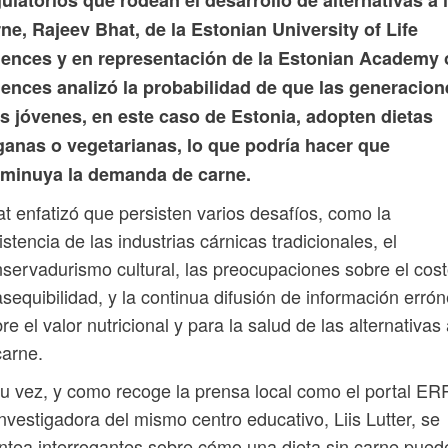
ne, Rajeev Bhat, de la Estonian University of Life
iences y en representación de la Estonian Academy 
iences analizó la probabilidad de que las generacion
s jóvenes, en este caso de Estonia, adopten dietas
ganas o vegetarianas, lo que podría hacer que
sminuya la demanda de carne.
t enfatizó que persisten varios desafíos, como la
istencia de las industrias cárnicas tradicionales, el
servadurismo cultural, las preocupaciones sobre el cost
asequibilidad, y la continua difusión de información erró
re el valor nutricional y para la salud de las alternativas
carne.
u vez, y como recoge la prensa local como el portal ER
investigadora del mismo centro educativo, Liis Lutter, se
ntea interrogantes sobre cómo una dieta sin carne pued