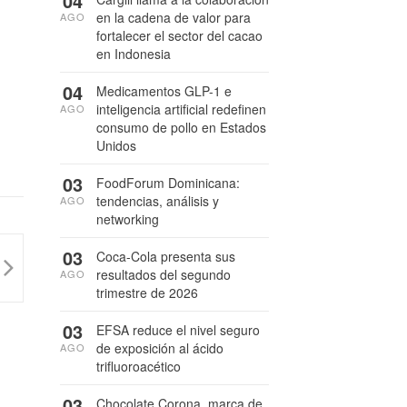
04
en la cadena de valor para
AGO
fortalecer el sector del cacao
en Indonesia
04
Medicamentos GLP-1 e
inteligencia artificial redefinen
AGO
consumo de pollo en Estados
Unidos
03
FoodForum Dominicana:
tendencias, análisis y
AGO
networking
03
Coca-Cola presenta sus
resultados del segundo
AGO
trimestre de 2026
03
EFSA reduce el nivel seguro
de exposición al ácido
AGO
trifluoroacético
03
Chocolate Corona, marca de