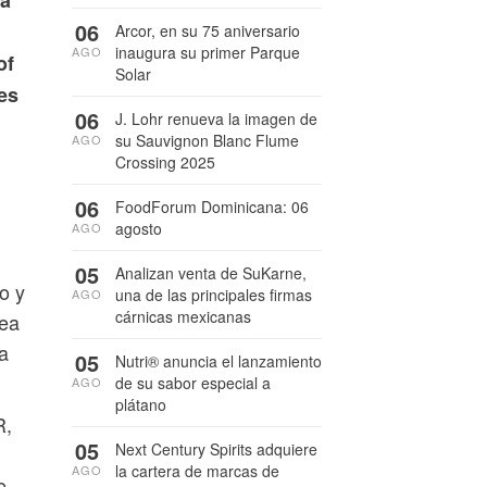
06
Arcor, en su 75 aniversario
inaugura su primer Parque
AGO
of
Solar
es
06
J. Lohr renueva la imagen de
su Sauvignon Blanc Flume
AGO
Crossing 2025
06
FoodForum Dominicana: 06
agosto
AGO
05
Analizan venta de SuKarne,
o y
una de las principales firmas
AGO
cárnicas mexicanas
nea
 a
05
Nutri® anuncia el lanzamiento
de su sabor especial a
AGO
plátano
R,
05
Next Century Spirits adquiere
la cartera de marcas de
AGO
e