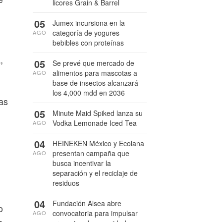
licores Grain & Barrel
05
Jumex incursiona en la
categoría de yogures
AGO
bebibles con proteínas
,
05
Se prevé que mercado de
alimentos para mascotas a
AGO
base de insectos alcanzará
los 4,000 mdd en 2036
nas
05
Minute Maid Spiked lanza su
Vodka Lemonade Iced Tea
AGO
04
HEINEKEN México y Ecolana
presentan campaña que
AGO
n
busca incentivar la
separación y el reciclaje de
residuos
04
Fundación Alsea abre
o
convocatoria para impulsar
AGO
s