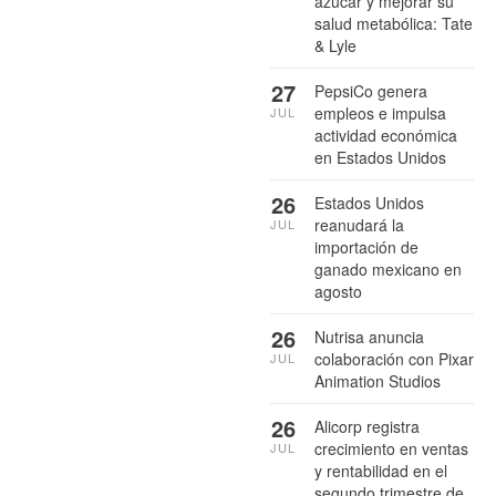
azúcar y mejorar su
salud metabólica: Tate
& Lyle
27
PepsiCo genera
empleos e impulsa
JUL
actividad económica
en Estados Unidos
26
Estados Unidos
reanudará la
JUL
importación de
ganado mexicano en
agosto
26
Nutrisa anuncia
colaboración con Pixar
JUL
Animation Studios
26
Alicorp registra
crecimiento en ventas
JUL
y rentabilidad en el
segundo trimestre de