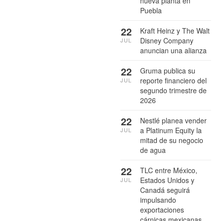
nueva planta en
Puebla
22
Kraft Heinz y The Walt
Disney Company
JUL
anuncian una alianza
22
Gruma publica su
reporte financiero del
JUL
segundo trimestre de
2026
22
Nestlé planea vender
a Platinum Equity la
JUL
mitad de su negocio
de agua
22
TLC entre México,
Estados Unidos y
JUL
Canadá seguirá
impulsando
exportaciones
cárnicas mexicanas