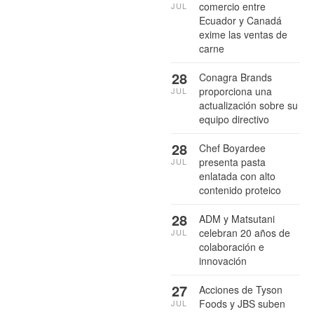
comercio entre
JUL
Ecuador y Canadá
exime las ventas de
carne
28
Conagra Brands
proporciona una
JUL
actualización sobre su
equipo directivo
28
Chef Boyardee
presenta pasta
JUL
enlatada con alto
contenido proteico
28
ADM y Matsutani
celebran 20 años de
JUL
colaboración e
innovación
27
Acciones de Tyson
Foods y JBS suben
JUL