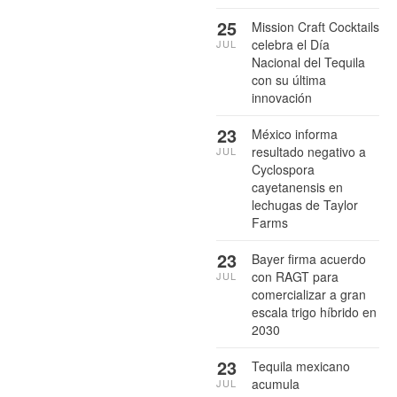
25
Mission Craft Cocktails
celebra el Día
JUL
Nacional del Tequila
con su última
innovación
23
México informa
resultado negativo a
JUL
Cyclospora
cayetanensis en
lechugas de Taylor
Farms
23
Bayer firma acuerdo
con RAGT para
JUL
comercializar a gran
escala trigo híbrido en
2030
23
Tequila mexicano
acumula
JUL