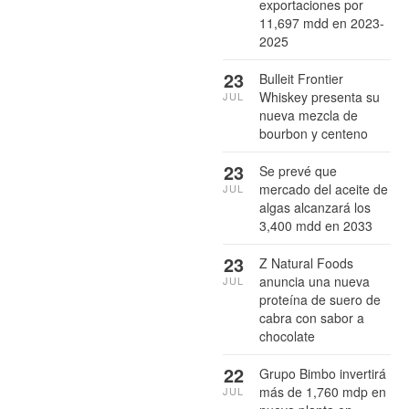
exportaciones por
11,697 mdd en 2023-
2025
23
Bulleit Frontier
Whiskey presenta su
JUL
nueva mezcla de
bourbon y centeno
23
Se prevé que
mercado del aceite de
JUL
algas alcanzará los
3,400 mdd en 2033
23
Z Natural Foods
anuncia una nueva
JUL
proteína de suero de
cabra con sabor a
chocolate
22
Grupo Bimbo invertirá
más de 1,760 mdp en
JUL