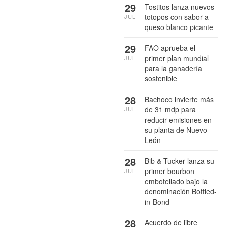
29
Tostitos lanza nuevos
totopos con sabor a
JUL
queso blanco picante
29
FAO aprueba el
primer plan mundial
JUL
para la ganadería
sostenible
28
Bachoco invierte más
de 31 mdp para
JUL
reducir emisiones en
su planta de Nuevo
León
28
Bib & Tucker lanza su
primer bourbon
JUL
embotellado bajo la
denominación Bottled-
in-Bond
28
Acuerdo de libre