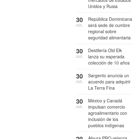
mercados de Estados
Unidos y Rusia
30
República Dominicana
será sede de cumbre
JUL
regional sobre
seguridad alimentaria
30
Destilería Old Elk
lanza su esperada
JUL
colección de 10 años
30
Sargento anuncia un
acuerdo para adquirir
JUL
La Terra Fina
30
México y Canadá
impulsan comercio
JUL
agroalimentario con
inclusión de los
pueblos indígenas
29
Alpura PRO relanza