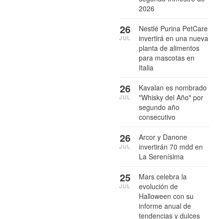
2026
26
Nestlé Purina PetCare
invertirá en una nueva
JUL
planta de alimentos
para mascotas en
Italia
26
Kavalan es nombrado
"Whisky del Año" por
JUL
segundo año
consecutivo
26
Arcor y Danone
invertirán 70 mdd en
JUL
La Serenísima
25
Mars celebra la
evolución de
JUL
Halloween con su
informe anual de
tendencias y dulces