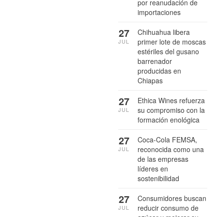
por reanudación de
importaciones
27
Chihuahua libera
primer lote de moscas
JUL
estériles del gusano
barrenador
producidas en
Chiapas
27
Ethica Wines refuerza
su compromiso con la
JUL
formación enológica
27
Coca-Cola FEMSA,
reconocida como una
JUL
de las empresas
líderes en
sostenibilidad
27
Consumidores buscan
reducir consumo de
JUL