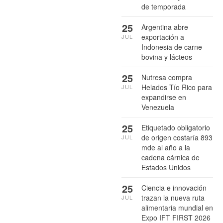
de temporada
25
Argentina abre
exportación a
JUL
Indonesia de carne
bovina y lácteos
25
Nutresa compra
Helados Tío Rico para
JUL
expandirse en
Venezuela
25
Etiquetado obligatorio
de origen costaría 893
JUL
mde al año a la
cadena cárnica de
Estados Unidos
25
Ciencia e innovación
trazan la nueva ruta
JUL
alimentaria mundial en
Expo IFT FIRST 2026