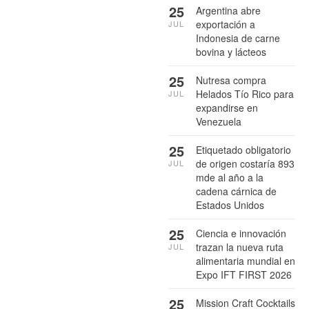
25
Argentina abre
exportación a
JUL
Indonesia de carne
bovina y lácteos
25
Nutresa compra
Helados Tío Rico para
JUL
expandirse en
Venezuela
25
Etiquetado obligatorio
de origen costaría 893
JUL
mde al año a la
cadena cárnica de
Estados Unidos
25
Ciencia e innovación
trazan la nueva ruta
JUL
alimentaria mundial en
Expo IFT FIRST 2026
25
Mission Craft Cocktails