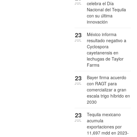
celebra el Día
JUL
Nacional del Tequila
con su última
innovación
23
México informa
resultado negativo a
JUL
Cyclospora
cayetanensis en
lechugas de Taylor
Farms
23
Bayer firma acuerdo
con RAGT para
JUL
comercializar a gran
escala trigo híbrido en
2030
23
Tequila mexicano
acumula
JUL
exportaciones por
11,697 mdd en 2023-