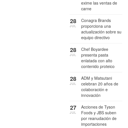
exime las ventas de
carne
28
Conagra Brands
proporciona una
JUL
actualización sobre su
equipo directivo
28
Chef Boyardee
presenta pasta
JUL
enlatada con alto
contenido proteico
28
ADM y Matsutani
celebran 20 años de
JUL
colaboración e
innovación
27
Acciones de Tyson
Foods y JBS suben
JUL
por reanudación de
importaciones