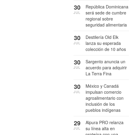
30
República Dominicana
será sede de cumbre
JUL
regional sobre
seguridad alimentaria
30
Destilería Old Elk
lanza su esperada
JUL
colección de 10 años
30
Sargento anuncia un
acuerdo para adquirir
JUL
La Terra Fina
30
México y Canadá
impulsan comercio
JUL
agroalimentario con
inclusión de los
pueblos indígenas
29
Alpura PRO relanza
su línea alta en
JUL
proteína con una