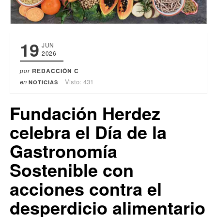
19
JUN
2026
por
REDACCIÓN C
en
Visto: 431
NOTICIAS
Fundación Herdez
celebra el Día de la
Gastronomía
Sostenible con
acciones contra el
desperdicio alimentario