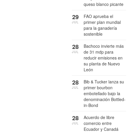
queso blanco picante
29
FAO aprueba el
primer plan mundial
JUL
para la ganadería
sostenible
28
Bachoco invierte más
de 31 mdp para
JUL
reducir emisiones en
su planta de Nuevo
León
28
Bib & Tucker lanza su
primer bourbon
JUL
embotellado bajo la
denominación Bottled-
in-Bond
28
Acuerdo de libre
comercio entre
JUL
Ecuador y Canadá