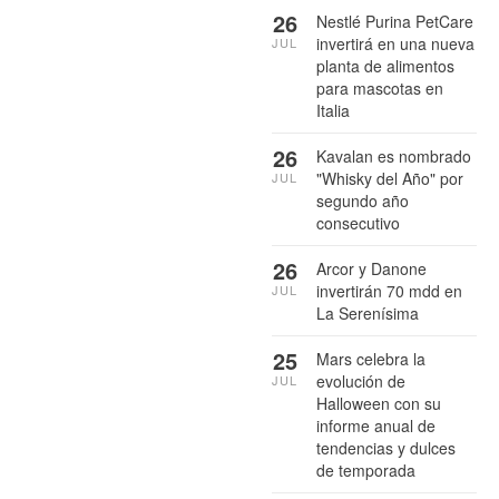
26
Nestlé Purina PetCare
invertirá en una nueva
JUL
planta de alimentos
para mascotas en
Italia
26
Kavalan es nombrado
"Whisky del Año" por
JUL
segundo año
consecutivo
26
Arcor y Danone
invertirán 70 mdd en
JUL
La Serenísima
25
Mars celebra la
evolución de
JUL
Halloween con su
informe anual de
tendencias y dulces
de temporada