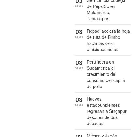
03
Se incendia bodega
de PepsiCo en
AGO
Matamoros,
Tamaulipas
03
Repsol acelera la hoja
de ruta de Bimbo
AGO
hacia las cero
emisiones netas
03
Perú lidera en
Sudamérica el
AGO
crecimiento del
consumo per cápita
de pollo
03
Huevos
estadounidenses
AGO
regresan a Singapur
después de dos
décadas
02
México y Japón