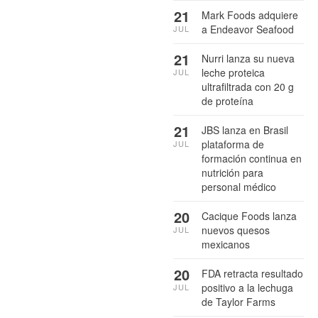
21
Mark Foods adquiere
a Endeavor Seafood
JUL
21
Nurri lanza su nueva
leche proteica
JUL
ultrafiltrada con 20 g
de proteína
21
JBS lanza en Brasil
plataforma de
JUL
formación continua en
nutrición para
personal médico
20
Cacique Foods lanza
nuevos quesos
JUL
mexicanos
20
FDA retracta resultado
positivo a la lechuga
JUL
de Taylor Farms