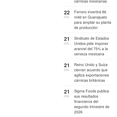
cárnicas mexicanas
22
Ferrero invertirá 86
mdd en Guanajuato
JUL
para ampliar su planta
de producción
21
Sindicato de Estados
Unidos pide imponer
JUL
arancel del 75% a la
cerveza mexicana
21
Reino Unido y Suiza
cierran acuerdo que
JUL
agiliza exportaciones
cárnicas británicas
21
Sigma Foods publica
sus resultados
JUL
financieros del
segundo trimestre de
2026