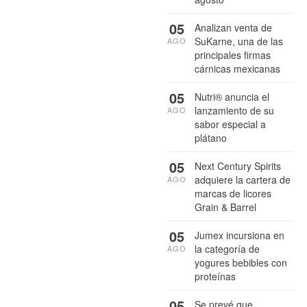
05
Analizan venta de
SuKarne, una de las
AGO
principales firmas
cárnicas mexicanas
05
Nutri® anuncia el
lanzamiento de su
AGO
sabor especial a
plátano
05
Next Century Spirits
adquiere la cartera de
AGO
marcas de licores
Grain & Barrel
05
Jumex incursiona en
la categoría de
AGO
yogures bebibles con
proteínas
05
Se prevé que