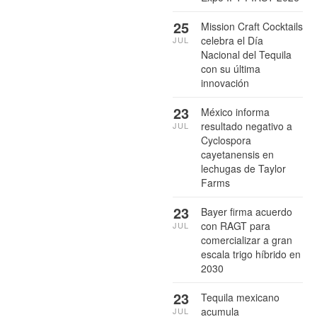
25
Mission Craft Cocktails
celebra el Día
JUL
Nacional del Tequila
con su última
innovación
23
México informa
resultado negativo a
JUL
Cyclospora
cayetanensis en
lechugas de Taylor
Farms
23
Bayer firma acuerdo
con RAGT para
JUL
comercializar a gran
escala trigo híbrido en
2030
23
Tequila mexicano
acumula
JUL