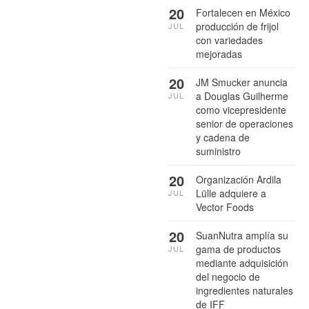
20
Fortalecen en México
producción de frijol
JUL
con variedades
mejoradas
20
JM Smucker anuncia
a Douglas Guilherme
JUL
como vicepresidente
senior de operaciones
y cadena de
suministro
20
Organización Ardila
Lülle adquiere a
JUL
Vector Foods
20
SuanNutra amplía su
gama de productos
JUL
mediante adquisición
del negocio de
ingredientes naturales
de IFF