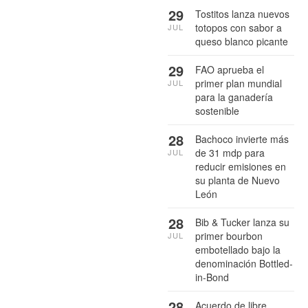
29
Tostitos lanza nuevos
totopos con sabor a
JUL
queso blanco picante
29
FAO aprueba el
primer plan mundial
JUL
para la ganadería
sostenible
28
Bachoco invierte más
de 31 mdp para
JUL
reducir emisiones en
su planta de Nuevo
León
28
Bib & Tucker lanza su
primer bourbon
JUL
embotellado bajo la
denominación Bottled-
in-Bond
28
Acuerdo de libre