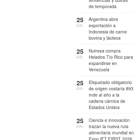
tendencias y dulces
de temporada
25
Argentina abre
exportación a
JUL
Indonesia de carne
bovina y lácteos
25
Nutresa compra
Helados Tío Rico para
JUL
expandirse en
Venezuela
25
Etiquetado obligatorio
de origen costaría 893
JUL
mde al año a la
cadena cárnica de
Estados Unidos
25
Ciencia e innovación
trazan la nueva ruta
JUL
alimentaria mundial en
Expo IFT FIRST 2026