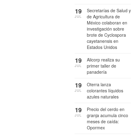
19
Secretarías de Salud y
de Agricultura de
JUL
México colaboran en
investigación sobre
brote de Cyclospora
cayetanensis en
Estados Unidos
19
Alicorp realiza su
primer taller de
JUL
panadería
19
Oterra lanza
colorantes líquidos
JUL
azules naturales
19
Precio del cerdo en
granja acumula cinco
JUL
meses de caída:
Opormex