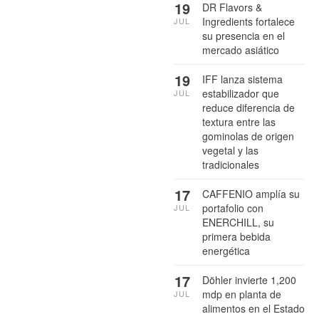
19
DR Flavors &
Ingredients fortalece
JUL
su presencia en el
mercado asiático
19
IFF lanza sistema
estabilizador que
JUL
reduce diferencia de
textura entre las
gominolas de origen
vegetal y las
tradicionales
17
CAFFENIO amplía su
portafolio con
JUL
ENERCHILL, su
primera bebida
energética
17
Döhler invierte 1,200
mdp en planta de
JUL
alimentos en el Estado