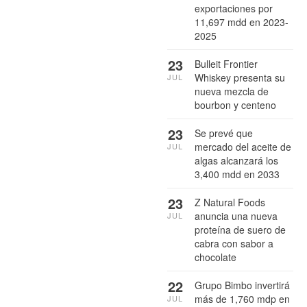
exportaciones por
11,697 mdd en 2023-
2025
23
Bulleit Frontier
Whiskey presenta su
JUL
nueva mezcla de
bourbon y centeno
23
Se prevé que
mercado del aceite de
JUL
algas alcanzará los
3,400 mdd en 2033
23
Z Natural Foods
anuncia una nueva
JUL
proteína de suero de
cabra con sabor a
chocolate
22
Grupo Bimbo invertirá
más de 1,760 mdp en
JUL