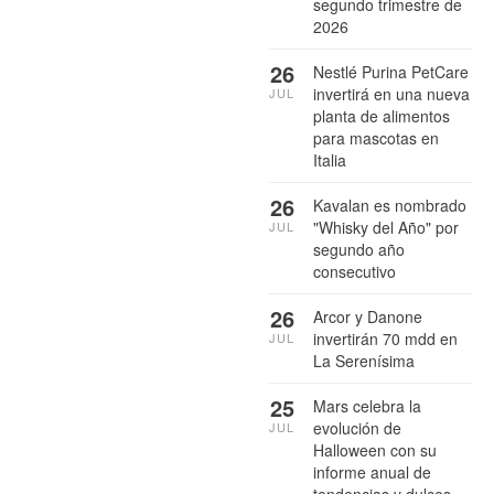
segundo trimestre de
2026
26
Nestlé Purina PetCare
invertirá en una nueva
JUL
planta de alimentos
para mascotas en
Italia
26
Kavalan es nombrado
"Whisky del Año" por
JUL
segundo año
consecutivo
26
Arcor y Danone
invertirán 70 mdd en
JUL
La Serenísima
25
Mars celebra la
evolución de
JUL
Halloween con su
informe anual de