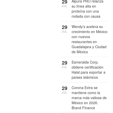
29
Alpura PRO relanza
su línea alta en
JUL
proteína con una
rodada con causa
29
Wendy’s acelera su
crecimiento en México
JUL
con nuevos
restaurantes en
Guadalajara y Ciudad
de México
29
Esmeralda Corp.
obtiene certificación
JUL
Halal para exportar a
países islámicos
29
Corona Extra se
mantiene como la
JUL
marca más valiosa de
México en 2026:
Brand Finance