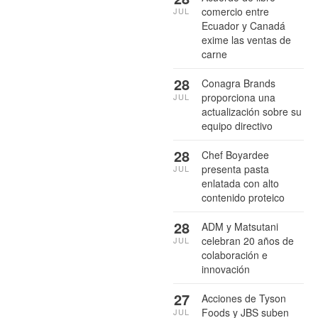
comercio entre
JUL
Ecuador y Canadá
exime las ventas de
carne
28
Conagra Brands
proporciona una
JUL
actualización sobre su
equipo directivo
28
Chef Boyardee
presenta pasta
JUL
enlatada con alto
contenido proteico
28
ADM y Matsutani
celebran 20 años de
JUL
colaboración e
innovación
27
Acciones de Tyson
Foods y JBS suben
JUL