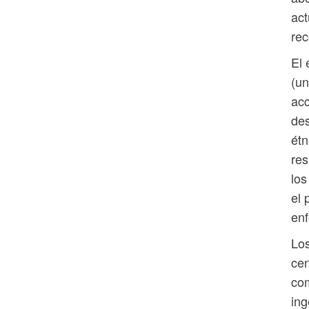
act
re
El 
(un
acc
des
étn
res
los
el 
en
Los
cen
com
ing