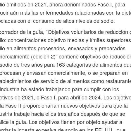
io emitidos en 2021, ahora denominados Fase I, para
ucir aún más las enfermedades relacionadas con la diet
ciadas con el consumo de altos niveles de sodio.
borrador de la guía, “Objetivos voluntarios de reducción 
io: concentraciones objetivo medias y límites superiore
io en alimentos procesados, envasados ​​y preparados
ercialmente (edición 2)” contiene objetivos de reducció
sodio de tres años para 163 categorías de alimentos qu
procesan y envasan comercialmente, o se preparan en
ablecimientos de servicio de alimentos como restaurant
industria ha estado trabajando para cumplir con los
etivos de 2021, o Fase I, para abril de 2024. Los objetiv
la Fase II proporcionarían nuevos objetivos para que la
ustria trabaje hacia ellos tres años después de que se
alice la guía. Los objetivos tienen por objeto ayudar a
rdar la ingesta excesiva de sodio en los EE. UU., que