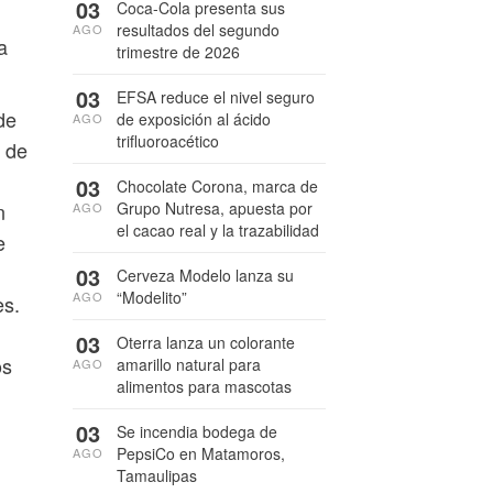
03
Coca-Cola presenta sus
resultados del segundo
AGO
a
trimestre de 2026
03
EFSA reduce el nivel seguro
de
de exposición al ácido
AGO
trifluoroacético
s de
03
Chocolate Corona, marca de
Grupo Nutresa, apuesta por
n
AGO
el cacao real y la trazabilidad
e
03
Cerveza Modelo lanza su
“Modelito”
AGO
es.
03
Oterra lanza un colorante
os
amarillo natural para
AGO
alimentos para mascotas
03
Se incendia bodega de
PepsiCo en Matamoros,
AGO
Tamaulipas