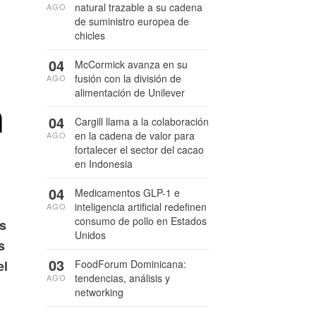
natural trazable a su cadena
AGO
de suministro europea de
chicles
04
McCormick avanza en su
fusión con la división de
AGO
alimentación de Unilever
n
04
Cargill llama a la colaboración
en la cadena de valor para
AGO
fortalecer el sector del cacao
en Indonesia
04
Medicamentos GLP-1 e
inteligencia artificial redefinen
AGO
consumo de pollo en Estados
os
Unidos
s
03
FoodForum Dominicana:
el
tendencias, análisis y
AGO
networking