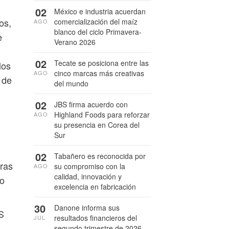
02
México e industria acuerdan
os,
comercialización del maíz
AGO
blanco del ciclo Primavera-
e
Verano 2026
02
Tecate se posiciona entre las
los
cinco marcas más creativas
AGO
 de
del mundo
02
JBS firma acuerdo con
Highland Foods para reforzar
AGO
su presencia en Corea del
Sur
02
Tabañero es reconocida por
oras
su compromiso con la
AGO
calidad, innovación y
io
excelencia en fabricación
30
Danone informa sus
S
resultados financieros del
JUL
segundo trimestre de 2026