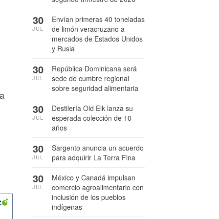
30
Envían primeras 40 toneladas
de limón veracruzano a
JUL
mercados de Estados Unidos
y Rusia
30
República Dominicana será
sede de cumbre regional
JUL
sobre seguridad alimentaria
ra
30
Destilería Old Elk lanza su
esperada colección de 10
JUL
años
30
Sargento anuncia un acuerdo
para adquirir La Terra Fina
JUL
30
México y Canadá impulsan
comercio agroalimentario con
JUL
inclusión de los pueblos
indígenas