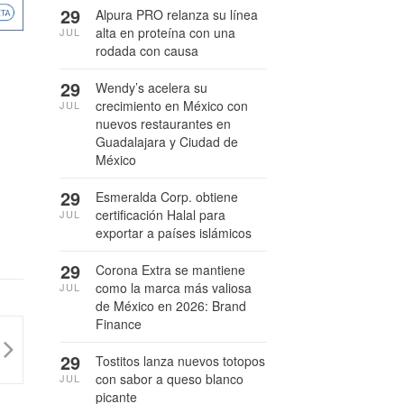
29
Alpura PRO relanza su línea
alta en proteína con una
JUL
rodada con causa
29
Wendy’s acelera su
crecimiento en México con
JUL
nuevos restaurantes en
Guadalajara y Ciudad de
México
29
Esmeralda Corp. obtiene
certificación Halal para
JUL
exportar a países islámicos
29
Corona Extra se mantiene
como la marca más valiosa
JUL
de México en 2026: Brand
Finance
29
Tostitos lanza nuevos totopos
con sabor a queso blanco
JUL
picante