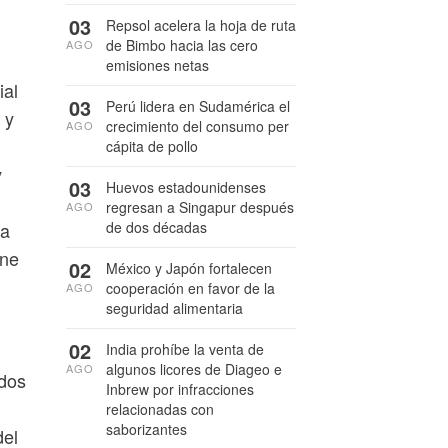
03
Repsol acelera la hoja de ruta
de Bimbo hacia las cero
AGO
emisiones netas
ial
03
Perú lidera en Sudamérica el
 y
crecimiento del consumo per
AGO
cápita de pollo
y
03
Huevos estadounidenses
regresan a Singapur después
AGO
de dos décadas
 a
ene
02
México y Japón fortalecen
cooperación en favor de la
AGO
seguridad alimentaria
02
India prohíbe la venta de
algunos licores de Diageo e
AGO
ados
Inbrew por infracciones
relacionadas con
saborizantes
del