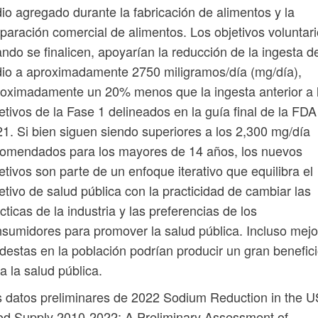
io agregado durante la fabricación de alimentos y la
paración comercial de alimentos. Los objetivos voluntari
ndo se finalicen, apoyarían la reducción de la ingesta d
io a aproximadamente 2750 miligramos/día (mg/día),
oximadamente un 20% menos que la ingesta anterior a 
etivos de la Fase 1 delineados en la guía final de la FDA
1. Si bien siguen siendo superiores a los 2,300 mg/día
comendados para los mayores de 14 años, los nuevos
etivos son parte de un enfoque iterativo que equilibra el
etivo de salud pública con la practicidad de cambiar las
cticas de la industria y las preferencias de los
sumidores para promover la salud pública. Incluso mej
estas en la población podrían producir un gran benefic
a la salud pública.
 datos preliminares de 2022 Sodium Reduction in the U
d Supply 2010-2022: A Preliminary Assessment of