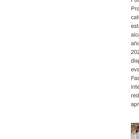
Pr
cat
est
alc
año
202
dis
eva
Fas
int
red
ap