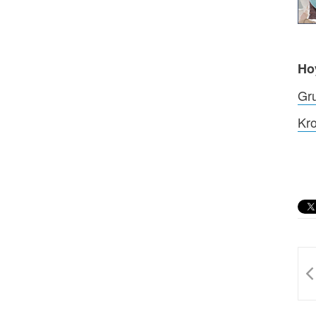
Ho
Gru
Kro