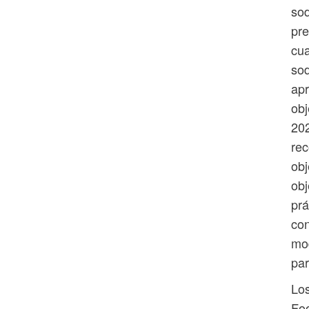
sod
pre
cua
sod
apr
obj
202
re
obj
obj
prá
con
mod
par
Los
Foo