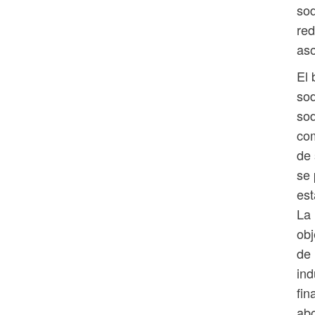
sod
red
aso
El 
sod
sod
com
de 
se 
est
La 
obj
de 
ind
fin
abo