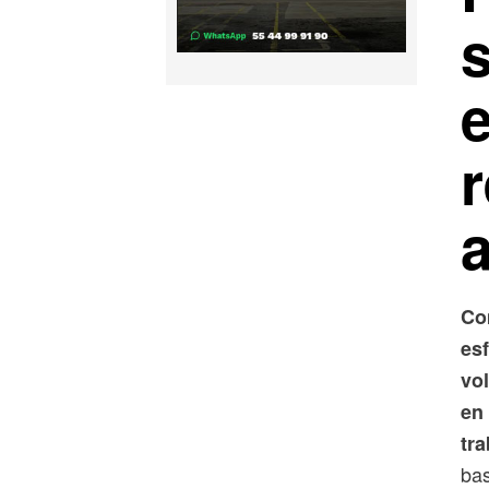
s
r
Co
esf
vol
en 
tra
bas