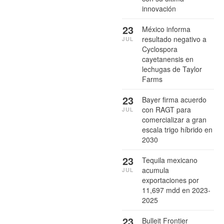
innovación
23
México informa
resultado negativo a
JUL
Cyclospora
cayetanensis en
lechugas de Taylor
Farms
23
Bayer firma acuerdo
con RAGT para
JUL
comercializar a gran
escala trigo híbrido en
2030
23
Tequila mexicano
acumula
JUL
exportaciones por
11,697 mdd en 2023-
2025
23
Bulleit Frontier