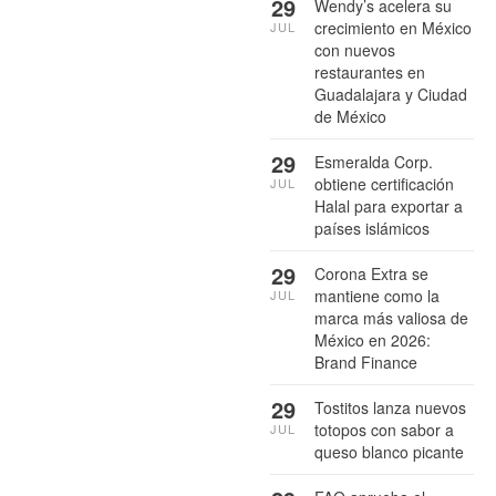
29
Wendy’s acelera su
crecimiento en México
JUL
con nuevos
restaurantes en
Guadalajara y Ciudad
de México
29
Esmeralda Corp.
obtiene certificación
JUL
Halal para exportar a
países islámicos
29
Corona Extra se
mantiene como la
JUL
marca más valiosa de
México en 2026:
Brand Finance
29
Tostitos lanza nuevos
totopos con sabor a
JUL
queso blanco picante