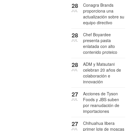
28
Conagra Brands
proporciona una
JUL
actualización sobre su
equipo directivo
28
Chef Boyardee
presenta pasta
JUL
enlatada con alto
contenido proteico
28
ADM y Matsutani
celebran 20 años de
JUL
colaboración e
innovación
27
Acciones de Tyson
Foods y JBS suben
JUL
por reanudación de
importaciones
27
Chihuahua libera
primer lote de moscas
JUL