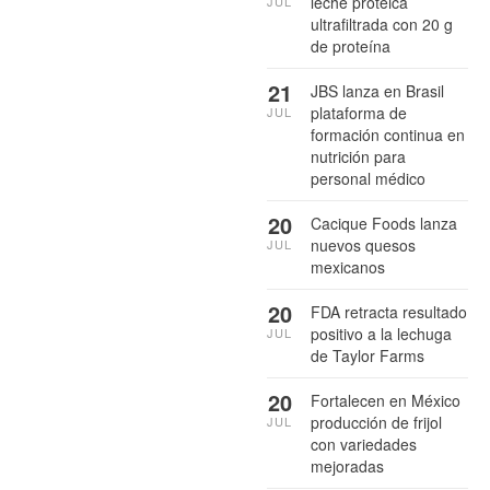
leche proteica
JUL
ultrafiltrada con 20 g
de proteína
21
JBS lanza en Brasil
plataforma de
JUL
formación continua en
nutrición para
personal médico
20
Cacique Foods lanza
nuevos quesos
JUL
mexicanos
20
FDA retracta resultado
positivo a la lechuga
JUL
de Taylor Farms
20
Fortalecen en México
producción de frijol
JUL
con variedades
mejoradas