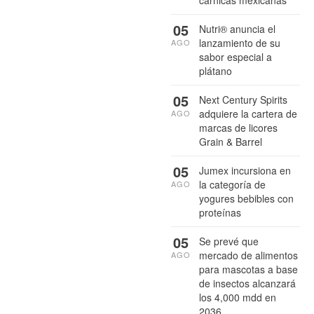
cárnicas mexicanas
05
Nutri® anuncia el
lanzamiento de su
AGO
sabor especial a
plátano
05
Next Century Spirits
adquiere la cartera de
AGO
marcas de licores
Grain & Barrel
05
Jumex incursiona en
la categoría de
AGO
yogures bebibles con
proteínas
05
Se prevé que
mercado de alimentos
AGO
para mascotas a base
de insectos alcanzará
los 4,000 mdd en
2036