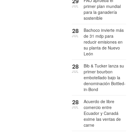
29
FAO aprueba el
primer plan mundial
JUL
para la ganadería
sostenible
28
Bachoco invierte más
de 31 mdp para
JUL
reducir emisiones en
su planta de Nuevo
León
28
Bib & Tucker lanza su
primer bourbon
JUL
embotellado bajo la
denominación Bottled-
in-Bond
28
Acuerdo de libre
comercio entre
JUL
Ecuador y Canadá
exime las ventas de
carne