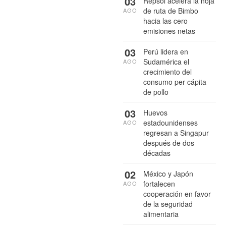
03
Repsol acelera la hoja
de ruta de Bimbo
AGO
hacia las cero
emisiones netas
03
Perú lidera en
Sudamérica el
AGO
crecimiento del
consumo per cápita
de pollo
03
Huevos
estadounidenses
AGO
regresan a Singapur
después de dos
décadas
02
México y Japón
fortalecen
AGO
cooperación en favor
de la seguridad
alimentaria