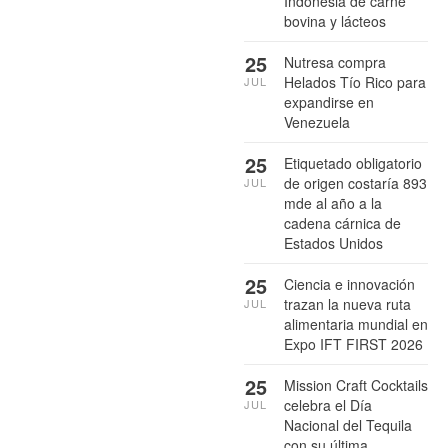
Indonesia de carne
bovina y lácteos
25
Nutresa compra
Helados Tío Rico para
JUL
expandirse en
Venezuela
25
Etiquetado obligatorio
de origen costaría 893
JUL
mde al año a la
cadena cárnica de
Estados Unidos
25
Ciencia e innovación
trazan la nueva ruta
JUL
alimentaria mundial en
Expo IFT FIRST 2026
25
Mission Craft Cocktails
celebra el Día
JUL
Nacional del Tequila
con su última