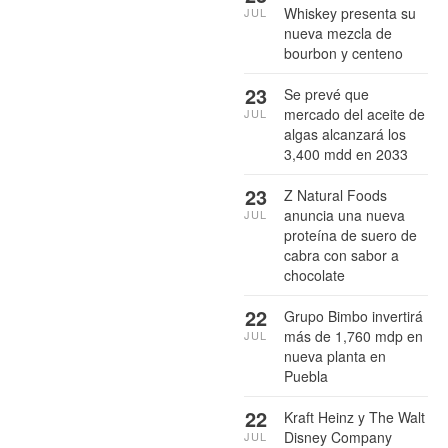
Whiskey presenta su
JUL
nueva mezcla de
bourbon y centeno
23
Se prevé que
mercado del aceite de
JUL
algas alcanzará los
3,400 mdd en 2033
23
Z Natural Foods
anuncia una nueva
JUL
proteína de suero de
cabra con sabor a
chocolate
22
Grupo Bimbo invertirá
más de 1,760 mdp en
JUL
nueva planta en
Puebla
22
Kraft Heinz y The Walt
Disney Company
JUL