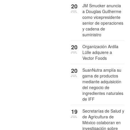
20
JM Smucker anuncia
a Douglas Guilherme
JUL
como vicepresidente
senior de operaciones
y cadena de
suministro
20
Organización Ardila
Lülle adquiere a
JUL
Vector Foods
20
SuanNutra amplía su
gama de productos
JUL
mediante adquisición
del negocio de
ingredientes naturales
de IFF
19
Secretarías de Salud y
de Agricultura de
JUL
México colaboran en
investigación sobre