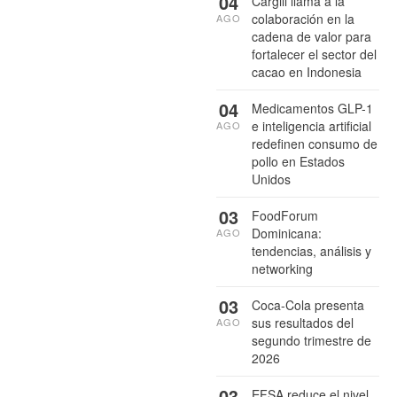
04
Cargill llama a la
colaboración en la
AGO
cadena de valor para
fortalecer el sector del
cacao en Indonesia
04
Medicamentos GLP-1
e inteligencia artificial
AGO
redefinen consumo de
pollo en Estados
Unidos
03
FoodForum
Dominicana:
AGO
tendencias, análisis y
networking
03
Coca-Cola presenta
sus resultados del
AGO
segundo trimestre de
2026
03
EFSA reduce el nivel