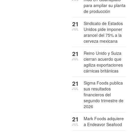
para ampliar su planta
de producción
21
Sindicato de Estados
Unidos pide imponer
JUL
arancel del 75% a la
cerveza mexicana
21
Reino Unido y Suiza
cierran acuerdo que
JUL
agiliza exportaciones
cárnicas británicas
21
Sigma Foods publica
sus resultados
JUL
financieros del
segundo trimestre de
2026
21
Mark Foods adquiere
a Endeavor Seafood
JUL