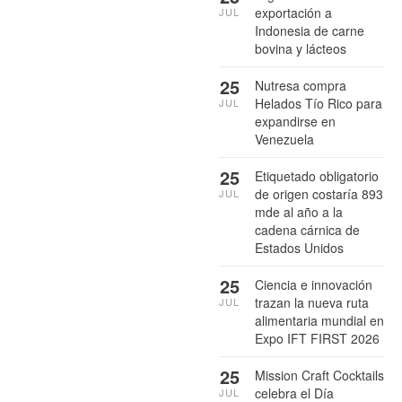
exportación a
JUL
Indonesia de carne
bovina y lácteos
25
Nutresa compra
Helados Tío Rico para
JUL
expandirse en
Venezuela
25
Etiquetado obligatorio
de origen costaría 893
JUL
mde al año a la
cadena cárnica de
Estados Unidos
25
Ciencia e innovación
trazan la nueva ruta
JUL
alimentaria mundial en
Expo IFT FIRST 2026
25
Mission Craft Cocktails
celebra el Día
JUL