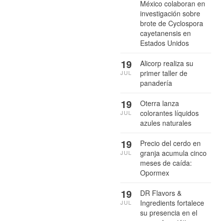
México colaboran en
investigación sobre
brote de Cyclospora
cayetanensis en
Estados Unidos
19
Alicorp realiza su
primer taller de
JUL
panadería
19
Oterra lanza
colorantes líquidos
JUL
azules naturales
19
Precio del cerdo en
granja acumula cinco
JUL
meses de caída:
Opormex
19
DR Flavors &
Ingredients fortalece
JUL
su presencia en el