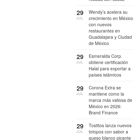
29
Wendy’s acelera su
crecimiento en México
JUL
con nuevos
restaurantes en
Guadalajara y Ciudad
de México
29
Esmeralda Corp.
obtiene certificación
JUL
Halal para exportar a
países islámicos
29
Corona Extra se
mantiene como la
JUL
marca más valiosa de
México en 2026:
Brand Finance
29
Tostitos lanza nuevos
totopos con sabor a
JUL
queso blanco picante