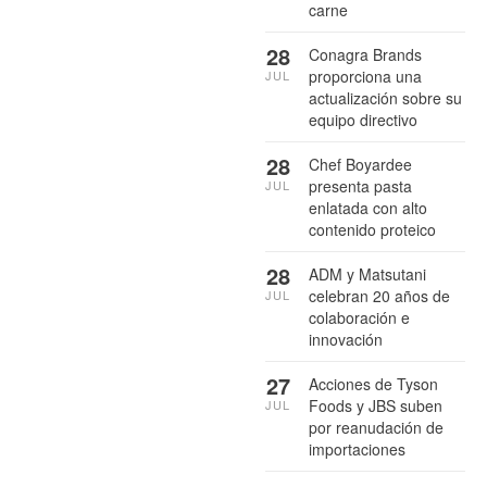
carne
28
Conagra Brands
proporciona una
JUL
actualización sobre su
equipo directivo
28
Chef Boyardee
presenta pasta
JUL
enlatada con alto
contenido proteico
28
ADM y Matsutani
celebran 20 años de
JUL
colaboración e
innovación
27
Acciones de Tyson
Foods y JBS suben
JUL
por reanudación de
importaciones