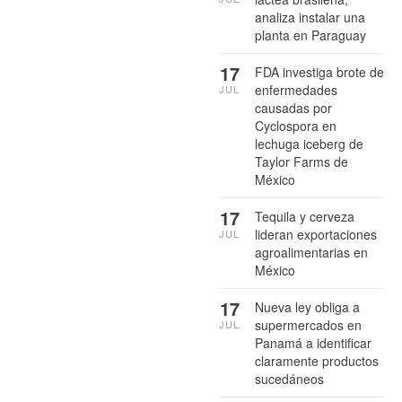
analiza instalar una
planta en Paraguay
17
FDA investiga brote de
enfermedades
JUL
causadas por
Cyclospora en
lechuga iceberg de
Taylor Farms de
México
17
Tequila y cerveza
lideran exportaciones
JUL
agroalimentarias en
México
17
Nueva ley obliga a
supermercados en
JUL
Panamá a identificar
claramente productos
sucedáneos