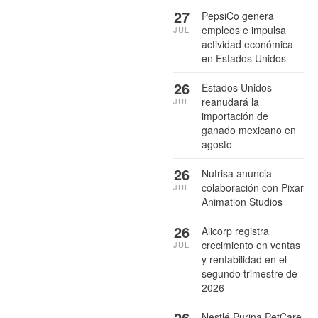
27
PepsiCo genera
empleos e impulsa
JUL
actividad económica
en Estados Unidos
26
Estados Unidos
reanudará la
JUL
importación de
ganado mexicano en
agosto
26
Nutrisa anuncia
colaboración con Pixar
JUL
Animation Studios
26
Alicorp registra
crecimiento en ventas
JUL
y rentabilidad en el
segundo trimestre de
2026
26
Nestlé Purina PetCare