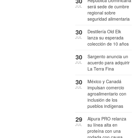
30
República Dominicana
será sede de cumbre
JUL
regional sobre
seguridad alimentaria
30
Destilería Old Elk
lanza su esperada
JUL
colección de 10 años
30
Sargento anuncia un
acuerdo para adquirir
JUL
La Terra Fina
30
México y Canadá
impulsan comercio
JUL
agroalimentario con
inclusión de los
pueblos indígenas
29
Alpura PRO relanza
su línea alta en
JUL
proteína con una
rodada con causa