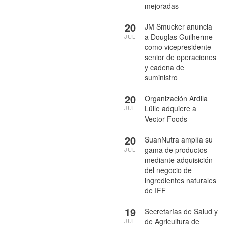
mejoradas
20
JM Smucker anuncia
a Douglas Guilherme
JUL
como vicepresidente
senior de operaciones
y cadena de
suministro
20
Organización Ardila
Lülle adquiere a
JUL
Vector Foods
20
SuanNutra amplía su
gama de productos
JUL
mediante adquisición
del negocio de
ingredientes naturales
de IFF
19
Secretarías de Salud y
de Agricultura de
JUL