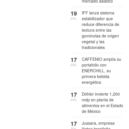
mercado asiático
19
IFF lanza sistema
estabilizador que
JUL
reduce diferencia de
textura entre las
gominolas de origen
vegetal y las
tradicionales
17
CAFFENIO amplía su
portafolio con
JUL
ENERCHILL, su
primera bebida
energética
17
Döhler invierte 1,200
mdp en planta de
JUL
alimentos en el Estado
de México
17
Jussara, empresa
láctea brasileña,
JUL