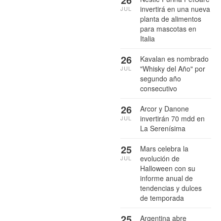
invertirá en una nueva
JUL
planta de alimentos
para mascotas en
Italia
26
Kavalan es nombrado
"Whisky del Año" por
JUL
segundo año
consecutivo
26
Arcor y Danone
invertirán 70 mdd en
JUL
La Serenísima
25
Mars celebra la
evolución de
JUL
Halloween con su
informe anual de
tendencias y dulces
de temporada
25
Argentina abre