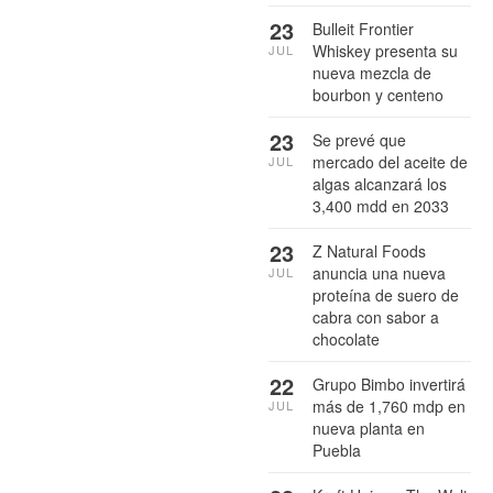
23
Bulleit Frontier
Whiskey presenta su
JUL
nueva mezcla de
bourbon y centeno
23
Se prevé que
mercado del aceite de
JUL
algas alcanzará los
3,400 mdd en 2033
23
Z Natural Foods
anuncia una nueva
JUL
proteína de suero de
cabra con sabor a
chocolate
22
Grupo Bimbo invertirá
más de 1,760 mdp en
JUL
nueva planta en
Puebla