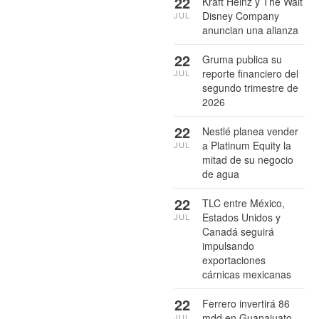
22
Kraft Heinz y The Walt
Disney Company
JUL
anuncian una alianza
22
Gruma publica su
reporte financiero del
JUL
segundo trimestre de
2026
22
Nestlé planea vender
a Platinum Equity la
JUL
mitad de su negocio
de agua
22
TLC entre México,
Estados Unidos y
JUL
Canadá seguirá
impulsando
exportaciones
cárnicas mexicanas
22
Ferrero invertirá 86
mdd en Guanajuato
JUL