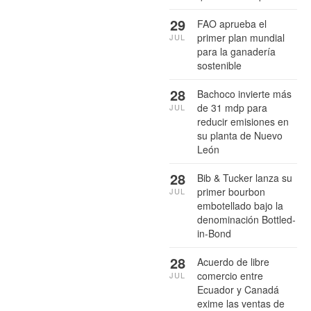
29
FAO aprueba el
primer plan mundial
JUL
para la ganadería
sostenible
28
Bachoco invierte más
de 31 mdp para
JUL
reducir emisiones en
su planta de Nuevo
León
28
Bib & Tucker lanza su
primer bourbon
JUL
embotellado bajo la
denominación Bottled-
in-Bond
28
Acuerdo de libre
comercio entre
JUL
Ecuador y Canadá
exime las ventas de