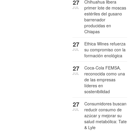
27
Chihuahua libera
primer lote de moscas
JUL
estériles del gusano
barrenador
producidas en
Chiapas
27
Ethica Wines refuerza
su compromiso con la
JUL
formación enológica
27
Coca-Cola FEMSA,
reconocida como una
JUL
de las empresas
líderes en
sostenibilidad
27
Consumidores buscan
reducir consumo de
JUL
azúcar y mejorar su
salud metabólica: Tate
& Lyle