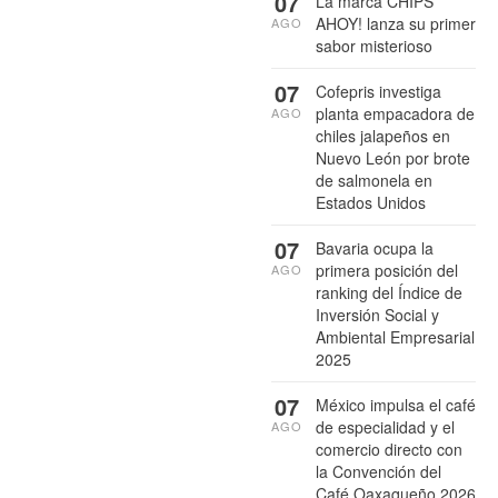
07
La marca CHIPS
AHOY! lanza su primer
AGO
sabor misterioso
07
Cofepris investiga
planta empacadora de
AGO
chiles jalapeños en
Nuevo León por brote
de salmonela en
Estados Unidos
07
Bavaria ocupa la
primera posición del
AGO
ranking del Índice de
Inversión Social y
Ambiental Empresarial
2025
07
México impulsa el café
de especialidad y el
AGO
comercio directo con
la Convención del
Café Oaxaqueño 2026