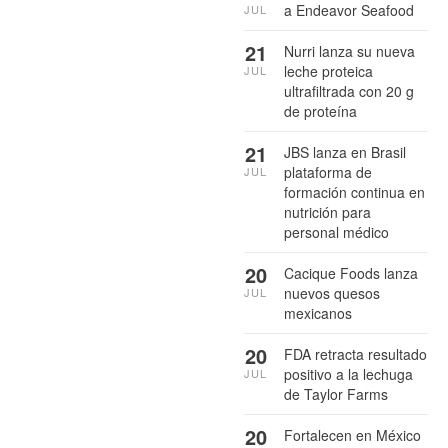
a Endeavor Seafood
JUL
21
Nurri lanza su nueva
leche proteica
JUL
ultrafiltrada con 20 g
de proteína
21
JBS lanza en Brasil
plataforma de
JUL
formación continua en
nutrición para
personal médico
20
Cacique Foods lanza
nuevos quesos
JUL
mexicanos
20
FDA retracta resultado
positivo a la lechuga
JUL
de Taylor Farms
20
Fortalecen en México