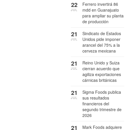
22
Ferrero invertirá 86
mdd en Guanajuato
JUL
para ampliar su planta
de producción
21
Sindicato de Estados
Unidos pide imponer
JUL
arancel del 75% a la
cerveza mexicana
21
Reino Unido y Suiza
cierran acuerdo que
JUL
agiliza exportaciones
cárnicas británicas
21
Sigma Foods publica
sus resultados
JUL
financieros del
segundo trimestre de
2026
21
Mark Foods adquiere