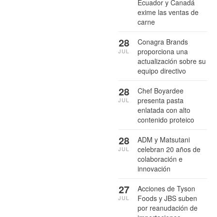
Ecuador y Canadá
exime las ventas de
carne
28
Conagra Brands
proporciona una
JUL
actualización sobre su
equipo directivo
28
Chef Boyardee
presenta pasta
JUL
enlatada con alto
contenido proteico
28
ADM y Matsutani
celebran 20 años de
JUL
colaboración e
innovación
27
Acciones de Tyson
Foods y JBS suben
JUL
por reanudación de