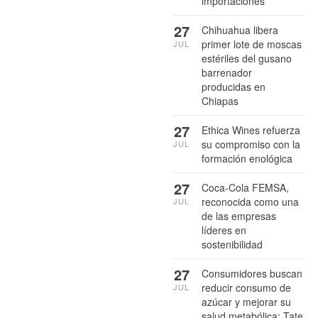
importaciones
27
Chihuahua libera
primer lote de moscas
JUL
estériles del gusano
barrenador
producidas en
Chiapas
27
Ethica Wines refuerza
su compromiso con la
JUL
formación enológica
27
Coca-Cola FEMSA,
reconocida como una
JUL
de las empresas
líderes en
sostenibilidad
27
Consumidores buscan
reducir consumo de
JUL
azúcar y mejorar su
salud metabólica: Tate