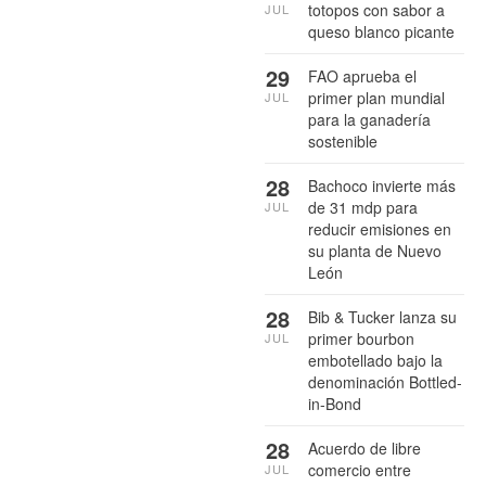
totopos con sabor a
JUL
queso blanco picante
29
FAO aprueba el
primer plan mundial
JUL
para la ganadería
sostenible
28
Bachoco invierte más
de 31 mdp para
JUL
reducir emisiones en
su planta de Nuevo
León
28
Bib & Tucker lanza su
primer bourbon
JUL
embotellado bajo la
denominación Bottled-
in-Bond
28
Acuerdo de libre
comercio entre
JUL