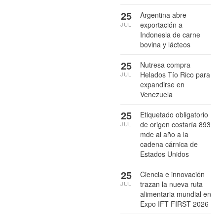
25
Argentina abre
exportación a
JUL
Indonesia de carne
bovina y lácteos
25
Nutresa compra
Helados Tío Rico para
JUL
expandirse en
Venezuela
25
Etiquetado obligatorio
de origen costaría 893
JUL
mde al año a la
cadena cárnica de
Estados Unidos
25
Ciencia e innovación
trazan la nueva ruta
JUL
alimentaria mundial en
Expo IFT FIRST 2026