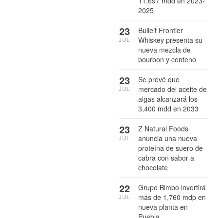
11,697 mdd en 2023-
2025
23
Bulleit Frontier
Whiskey presenta su
JUL
nueva mezcla de
bourbon y centeno
23
Se prevé que
mercado del aceite de
JUL
algas alcanzará los
3,400 mdd en 2033
23
Z Natural Foods
anuncia una nueva
JUL
proteína de suero de
cabra con sabor a
chocolate
22
Grupo Bimbo invertirá
más de 1,760 mdp en
JUL
nueva planta en
Puebla