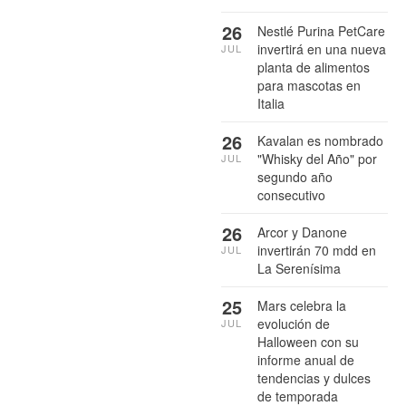
26
Nestlé Purina PetCare
invertirá en una nueva
JUL
planta de alimentos
para mascotas en
Italia
26
Kavalan es nombrado
"Whisky del Año" por
JUL
segundo año
consecutivo
26
Arcor y Danone
invertirán 70 mdd en
JUL
La Serenísima
25
Mars celebra la
evolución de
JUL
Halloween con su
informe anual de
tendencias y dulces
de temporada