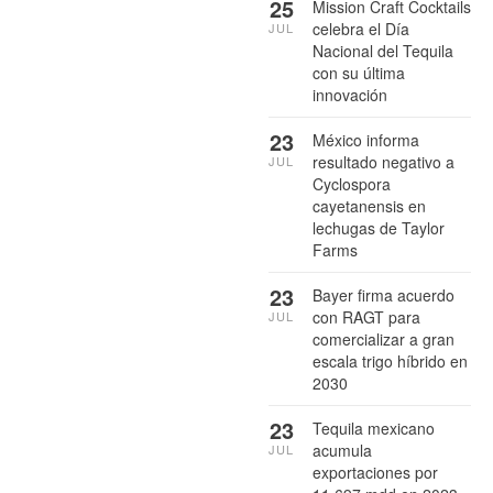
25
Mission Craft Cocktails
celebra el Día
JUL
Nacional del Tequila
con su última
innovación
23
México informa
resultado negativo a
JUL
Cyclospora
cayetanensis en
lechugas de Taylor
Farms
23
Bayer firma acuerdo
con RAGT para
JUL
comercializar a gran
escala trigo híbrido en
2030
23
Tequila mexicano
acumula
JUL
exportaciones por