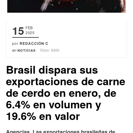
15
FEB
2025
por
REDACCIÓN C
en
Visto: 6450
NOTICIAS
Brasil dispara sus
exportaciones de carne
de cerdo en enero, de
6.4% en volumen y
19.6% en valor
Agencias. Las exportaciones brasileñas de