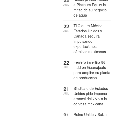
a Platinum Equity la
JUL
mitad de su negocio
de agua
22
TLC entre México,
Estados Unidos y
JUL
Canadá seguirá
impulsando
exportaciones
cárnicas mexicanas
22
Ferrero invertirá 86
mdd en Guanajuato
JUL
para ampliar su planta
de producción
21
Sindicato de Estados
Unidos pide imponer
JUL
arancel del 75% a la
cerveza mexicana
21
Reino Unido y Suiza