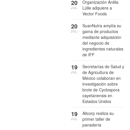
20
Organización Ardila
Lülle adquiere a
JUL
Vector Foods
20
SuanNutra amplía su
gama de productos
JUL
mediante adquisición
del negocio de
ingredientes naturales
de IFF
19
Secretarías de Salud y
de Agricultura de
JUL
México colaboran en
investigación sobre
brote de Cyclospora
cayetanensis en
Estados Unidos
19
Alicorp realiza su
primer taller de
JUL
panadería