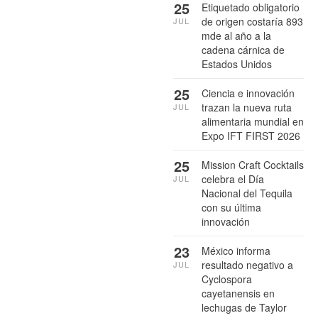
25
Etiquetado obligatorio
de origen costaría 893
JUL
mde al año a la
cadena cárnica de
Estados Unidos
25
Ciencia e innovación
trazan la nueva ruta
JUL
alimentaria mundial en
Expo IFT FIRST 2026
25
Mission Craft Cocktails
celebra el Día
JUL
Nacional del Tequila
con su última
innovación
23
México informa
resultado negativo a
JUL
Cyclospora
cayetanensis en
lechugas de Taylor