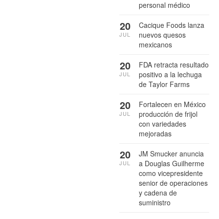
personal médico
20
Cacique Foods lanza
nuevos quesos
JUL
mexicanos
20
FDA retracta resultado
positivo a la lechuga
JUL
de Taylor Farms
20
Fortalecen en México
producción de frijol
JUL
con variedades
mejoradas
20
JM Smucker anuncia
a Douglas Guilherme
JUL
como vicepresidente
senior de operaciones
y cadena de
suministro