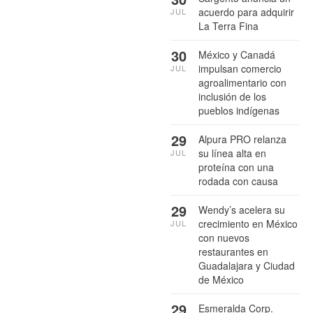
acuerdo para adquirir
JUL
La Terra Fina
30
México y Canadá
impulsan comercio
JUL
agroalimentario con
inclusión de los
pueblos indígenas
29
Alpura PRO relanza
su línea alta en
JUL
proteína con una
rodada con causa
29
Wendy’s acelera su
crecimiento en México
JUL
con nuevos
restaurantes en
Guadalajara y Ciudad
de México
29
Esmeralda Corp.