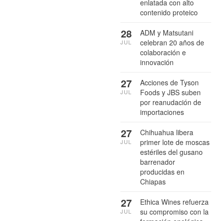
enlatada con alto
contenido proteico
28
ADM y Matsutani
celebran 20 años de
JUL
colaboración e
innovación
27
Acciones de Tyson
Foods y JBS suben
JUL
por reanudación de
importaciones
27
Chihuahua libera
primer lote de moscas
JUL
estériles del gusano
barrenador
producidas en
Chiapas
27
Ethica Wines refuerza
su compromiso con la
JUL