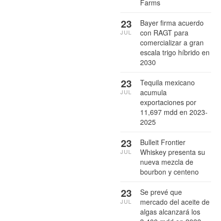
Farms
23
Bayer firma acuerdo
con RAGT para
JUL
comercializar a gran
escala trigo híbrido en
2030
23
Tequila mexicano
acumula
JUL
exportaciones por
11,697 mdd en 2023-
2025
23
Bulleit Frontier
Whiskey presenta su
JUL
nueva mezcla de
bourbon y centeno
23
Se prevé que
mercado del aceite de
JUL
algas alcanzará los