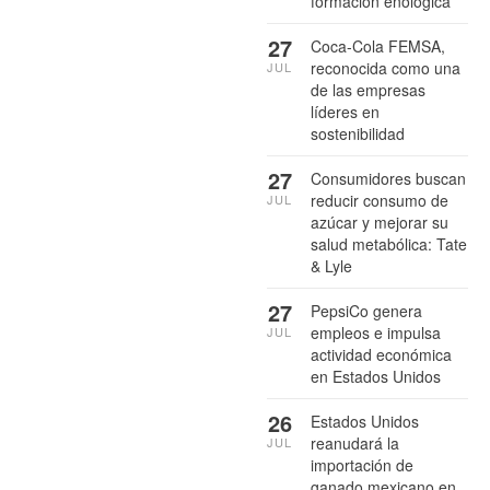
formación enológica
27
Coca-Cola FEMSA,
reconocida como una
JUL
de las empresas
líderes en
sostenibilidad
27
Consumidores buscan
reducir consumo de
JUL
azúcar y mejorar su
salud metabólica: Tate
& Lyle
27
PepsiCo genera
empleos e impulsa
JUL
actividad económica
en Estados Unidos
26
Estados Unidos
reanudará la
JUL
importación de
ganado mexicano en