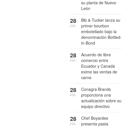
su planta de Nuevo
León
28
Bib & Tucker lanza su
primer bourbon
JUL
embotellado bajo la
denominación Bottled-
in-Bond
28
Acuerdo de libre
comercio entre
JUL
Ecuador y Canadá
exime las ventas de
carne
28
Conagra Brands
proporciona una
JUL
actualización sobre su
equipo directivo
28
Chef Boyardee
presenta pasta
JUL