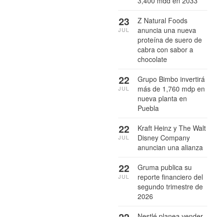
3,400 mdd en 2033
23
Z Natural Foods
anuncia una nueva
JUL
proteína de suero de
cabra con sabor a
chocolate
22
Grupo Bimbo invertirá
más de 1,760 mdp en
JUL
nueva planta en
Puebla
22
Kraft Heinz y The Walt
Disney Company
JUL
anuncian una alianza
22
Gruma publica su
reporte financiero del
JUL
segundo trimestre de
2026
22
Nestlé planea vender